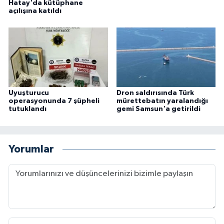
Hatay'da kütüphane
açılışına katıldı
Uyuşturucu
Dron saldırısında Türk
operasyonunda 7 şüpheli
mürettebatın yaralandığı
tutuklandı
gemi Samsun'a getirildi
Yorumlar