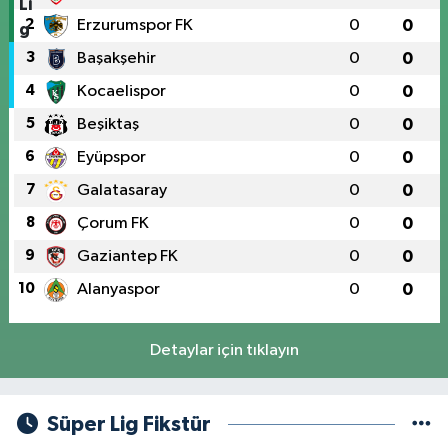
2
Erzurumspor FK
0
0
3
Başakşehir
0
0
4
Kocaelispor
0
0
5
Beşiktaş
0
0
6
Eyüpspor
0
0
7
Galatasaray
0
0
8
Çorum FK
0
0
9
Gaziantep FK
0
0
10
Alanyaspor
0
0
Detaylar için tıklayın
Süper Lig Fikstür