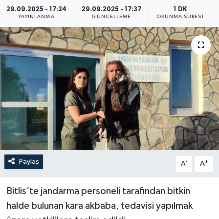
29.09.2025 - 17:24
29.09.2025 - 17:37
1 DK
ÖZEL HABER
YAYINLANMA
GÜNCELLEME
OKUNMA SÜRESI
RÖPORTAJLAR
SAĞLIK
SİYASET
GÜNCEL
SPOR
Paylaş
-
+
A
A
YAŞAM
Bitlis’te jandarma personeli tarafından bitkin
Yerel
halde bulunan kara akbaba, tedavisi yapılmak