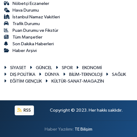
Nöbetçi Eczaneler
Hava Durumu
İstanbul Namaz Vakitleri
Trafik Durumu
Puan Durumu ve Fikstür
Tüm Manşetler
Son Dakika Haberleri
Haber Arşivi
SİYASET
GÜNCEL
SPOR
EKONOMİ
DIŞ POLİTİKA
DÜNYA
BİLİM-TEKNOLOJİ
SAĞLIK
EĞİTİM GENÇLİK
KÜLTÜR-SANAT-MAGAZİN
RSS
Copyright © 2023. Her hakkı saklıdır.
Haber Yazılımı:
TE Bilişim