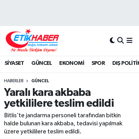
BİLİM-TEKNOLOJİ
Nöbetçi Eczaneler
DIŞ POLİTİKA
Hava Durumu
DÜNYA
İstanbul Namaz Vakitleri
SİYASET
GÜNCEL
EKONOMİ
SPOR
DIŞ POLİTİ
EĞİTİM GENÇLİK
Trafik Durumu
HABERLER
GÜNCEL
EKONOMİ
Süper Lig Puan Durumu ve Fikstür
Yaralı kara akbaba
yetkililere teslim edildi
KÖŞE YAZILARI
Tüm Manşetler
Bitlis’te jandarma personeli tarafından bitkin
KÜLTÜR-SANAT-MAGAZİN
Son Dakika Haberleri
halde bulunan kara akbaba, tedavisi yapılmak
üzere yetkililere teslim edildi.
MEDYA
Haber Arşivi