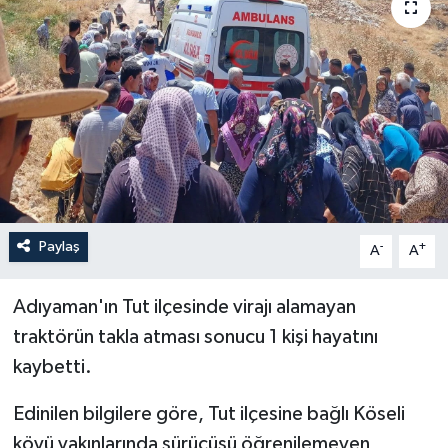
ÖZEL HABER
RÖPORTAJLAR
SAĞLIK
SİYASET
GÜNCEL
Paylaş
-
+
A
A
SPOR
Adıyaman'ın Tut ilçesinde virajı alamayan
traktörün takla atması sonucu 1 kişi hayatını
YAŞAM
kaybetti.
Yerel
Edinilen bilgilere göre, Tut ilçesine bağlı Köseli
köyü yakınlarında sürücüsü öğrenilemeyen