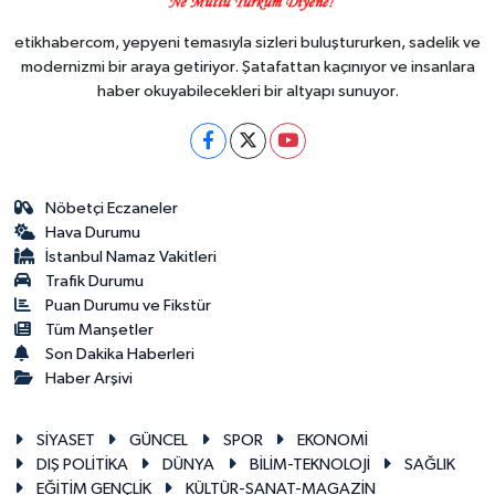
etikhabercom, yepyeni temasıyla sizleri buluştururken, sadelik ve
modernizmi bir araya getiriyor. Şatafattan kaçınıyor ve insanlara
haber okuyabilecekleri bir altyapı sunuyor.
Nöbetçi Eczaneler
Hava Durumu
İstanbul Namaz Vakitleri
Trafik Durumu
Puan Durumu ve Fikstür
Tüm Manşetler
Son Dakika Haberleri
Haber Arşivi
SİYASET
GÜNCEL
SPOR
EKONOMİ
DIŞ POLİTİKA
DÜNYA
BİLİM-TEKNOLOJİ
SAĞLIK
EĞİTİM GENÇLİK
KÜLTÜR-SANAT-MAGAZİN