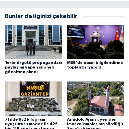
Bunlar da ilginizi çekebilir
Terör örgütü propagandası
MSB'de basın bilgilendirme
paylaşımı yapan şüpheli
toplantısı yapıldı
gözaltına alındı
71 ilde 832 kilogram
Anadolu Ajansı, yeniden
uyuşturucu madde ile 425
imar çalışmalarının sürdüğü
bin 419 adet uyuşturucu
Şuşa'yı havadan