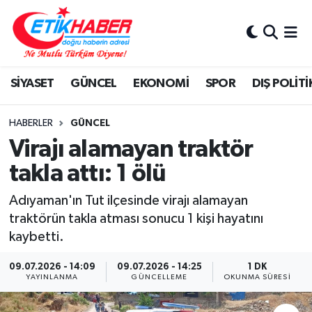
BİLİM-TEKNOLOJİ
Nöbetçi Eczaneler
SİYASET
GÜNCEL
EKONOMİ
SPOR
DIŞ POLİTİ
DIŞ POLİTİKA
Hava Durumu
DÜNYA
İstanbul Namaz Vakitleri
HABERLER
GÜNCEL
Virajı alamayan traktör
EĞİTİM GENÇLİK
Trafik Durumu
takla attı: 1 ölü
EKONOMİ
Süper Lig Puan Durumu ve Fikstür
Adıyaman'ın Tut ilçesinde virajı alamayan
traktörün takla atması sonucu 1 kişi hayatını
KÖŞE YAZILARI
Tüm Manşetler
kaybetti.
KÜLTÜR-SANAT-MAGAZİN
Son Dakika Haberleri
09.07.2026 - 14:09
09.07.2026 - 14:25
1 DK
YAYINLANMA
GÜNCELLEME
OKUNMA SÜRESI
MEDYA
Haber Arşivi