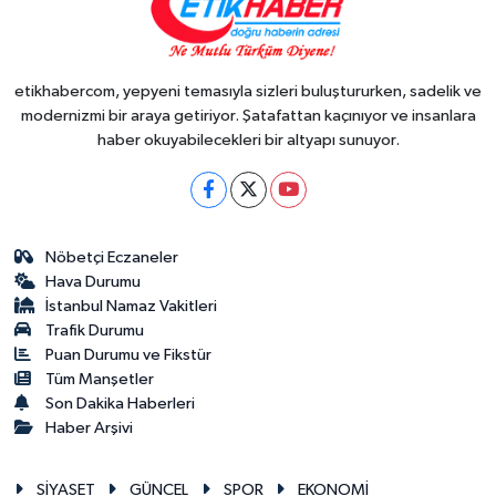
etikhabercom, yepyeni temasıyla sizleri buluştururken, sadelik ve
modernizmi bir araya getiriyor. Şatafattan kaçınıyor ve insanlara
haber okuyabilecekleri bir altyapı sunuyor.
Nöbetçi Eczaneler
Hava Durumu
İstanbul Namaz Vakitleri
Trafik Durumu
Puan Durumu ve Fikstür
Tüm Manşetler
Son Dakika Haberleri
Haber Arşivi
SİYASET
GÜNCEL
SPOR
EKONOMİ