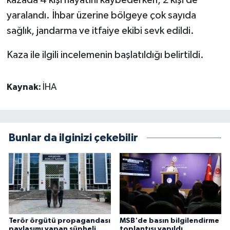
kazada 4 kişi hayatını kaybederken, 2 kişi de
yaralandı. İhbar üzerine bölgeye çok sayıda
sağlık, jandarma ve itfaiye ekibi sevk edildi.
Kaza ile ilgili incelemenin başlatıldığı belirtildi.
Kaynak:
İHA
Bunlar da ilginizi çekebilir
Terör örgütü propagandası
MSB'de basın bilgilendirme
paylaşımı yapan şüpheli
toplantısı yapıldı