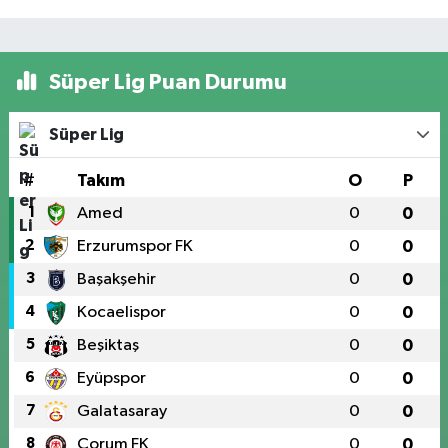
Süper Lig Puan Durumu
Süper Lig
#
Takım
O
P
1
Amed
0
0
2
Erzurumspor FK
0
0
3
Başakşehir
0
0
4
Kocaelispor
0
0
5
Beşiktaş
0
0
6
Eyüpspor
0
0
7
Galatasaray
0
0
8
Çorum FK
0
0