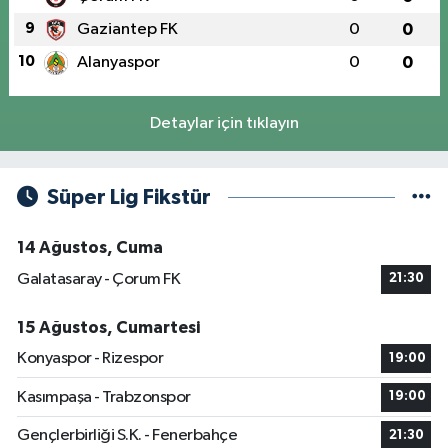
9
Gaziantep FK
0
0
10
Alanyaspor
0
0
Detaylar için tıklayın
Süper Lig Fikstür
14 Ağustos, Cuma
Galatasaray - Çorum FK
21:30
15 Ağustos, Cumartesi
Konyaspor - Rizespor
19:00
Kasımpaşa - Trabzonspor
19:00
Gençlerbirliği S.K. - Fenerbahçe
21:30