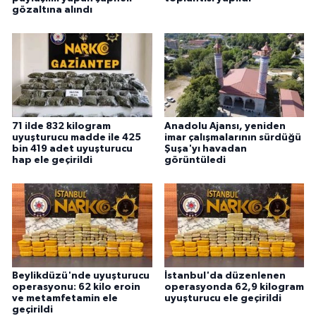
gözaltına alındı
71 ilde 832 kilogram
Anadolu Ajansı, yeniden
uyuşturucu madde ile 425
imar çalışmalarının sürdüğü
bin 419 adet uyuşturucu
Şuşa'yı havadan
hap ele geçirildi
görüntüledi
Beylikdüzü'nde uyuşturucu
İstanbul'da düzenlenen
operasyonu: 62 kilo eroin
operasyonda 62,9 kilogram
ve metamfetamin ele
uyuşturucu ele geçirildi
geçirildi