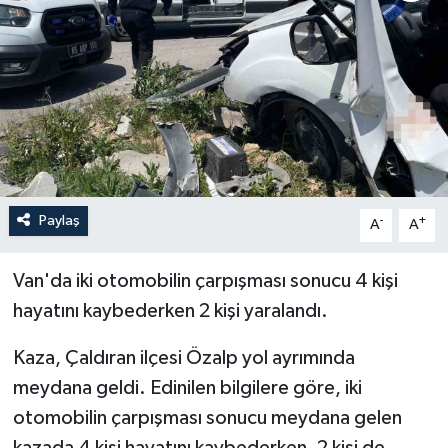
ÖZEL HABER
RÖPORTAJLAR
SAĞLIK
SİYASET
Paylaş
-
+
A
A
GÜNCEL
Van'da iki otomobilin çarpışması sonucu 4 kişi
SPOR
hayatını kaybederken 2 kişi yaralandı.
YAŞAM
Kaza, Çaldıran ilçesi Özalp yol ayrımında
meydana geldi. Edinilen bilgilere göre, iki
Yerel
otomobilin çarpışması sonucu meydana gelen