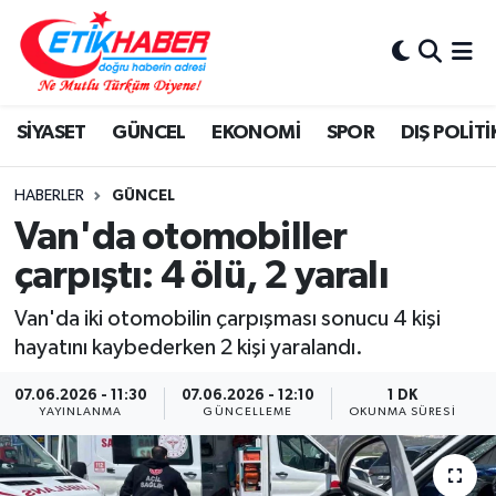
BİLİM-TEKNOLOJİ
Nöbetçi Eczaneler
SİYASET
GÜNCEL
EKONOMİ
SPOR
DIŞ POLİTİ
DIŞ POLİTİKA
Hava Durumu
DÜNYA
İstanbul Namaz Vakitleri
HABERLER
GÜNCEL
Van'da otomobiller
EĞİTİM GENÇLİK
Trafik Durumu
çarpıştı: 4 ölü, 2 yaralı
EKONOMİ
Süper Lig Puan Durumu ve Fikstür
Van'da iki otomobilin çarpışması sonucu 4 kişi
hayatını kaybederken 2 kişi yaralandı.
KÖŞE YAZILARI
Tüm Manşetler
07.06.2026 - 11:30
07.06.2026 - 12:10
1 DK
YAYINLANMA
GÜNCELLEME
OKUNMA SÜRESI
KÜLTÜR-SANAT-MAGAZİN
Son Dakika Haberleri
MEDYA
Haber Arşivi