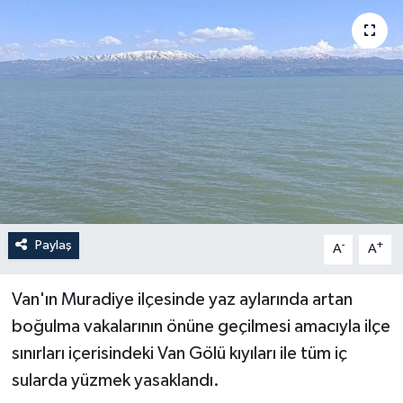
ÖZEL HABER
RÖPORTAJLAR
SAĞLIK
SİYASET
GÜNCEL
Paylaş
-
+
A
A
SPOR
Van'ın Muradiye ilçesinde yaz aylarında artan
YAŞAM
boğulma vakalarının önüne geçilmesi amacıyla ilçe
sınırları içerisindeki Van Gölü kıyıları ile tüm iç
Yerel
sularda yüzmek yasaklandı.