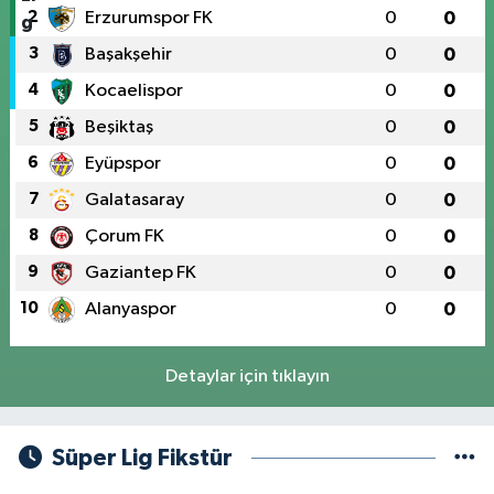
2
Erzurumspor FK
0
0
3
Başakşehir
0
0
4
Kocaelispor
0
0
5
Beşiktaş
0
0
6
Eyüpspor
0
0
7
Galatasaray
0
0
8
Çorum FK
0
0
9
Gaziantep FK
0
0
10
Alanyaspor
0
0
Detaylar için tıklayın
Süper Lig Fikstür