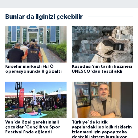
Bunlar da ilginizi çekebilir
Kırşehir merkezli FETÖ
Kuşadası'nın tarihi hazinesi
operasyonunda 8 gözaltı
UNESCO'dan tescil aldı
Van'da özel gereksinimli
Türkiye'de kritik
çocuklar 'Gençlik ve Spor
yapılardaki jeolojik risklerin
Festivali'nde eğlendi
izlenmesi için yapay zeka
destekli sistem kuruluyor