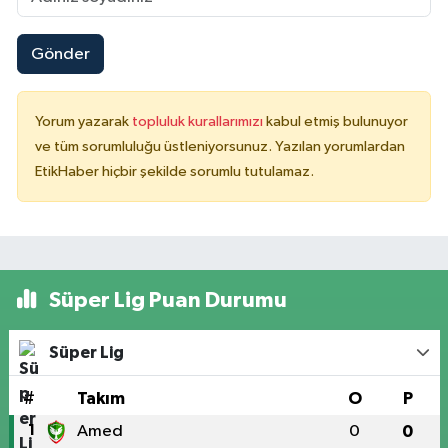
Gönder
Yorum yazarak
topluluk kurallarımızı
kabul etmiş bulunuyor
ve tüm sorumluluğu üstleniyorsunuz. Yazılan yorumlardan
EtikHaber hiçbir şekilde sorumlu tutulamaz.
Süper Lig Puan Durumu
Süper Lig
#
Takım
O
P
1
Amed
0
0