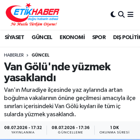
BİLİM-TEKNOLOJİ
Nöbetçi Eczaneler
SİYASET
GÜNCEL
EKONOMİ
SPOR
DIŞ POLİTİ
DIŞ POLİTİKA
Hava Durumu
DÜNYA
İstanbul Namaz Vakitleri
HABERLER
GÜNCEL
Van Gölü'nde yüzmek
EĞİTİM GENÇLİK
Trafik Durumu
yasaklandı
EKONOMİ
Süper Lig Puan Durumu ve Fikstür
Van'ın Muradiye ilçesinde yaz aylarında artan
boğulma vakalarının önüne geçilmesi amacıyla ilçe
KÖŞE YAZILARI
Tüm Manşetler
sınırları içerisindeki Van Gölü kıyıları ile tüm iç
sularda yüzmek yasaklandı.
KÜLTÜR-SANAT-MAGAZİN
Son Dakika Haberleri
08.07.2026 - 17:32
08.07.2026 - 17:36
1 DK
YAYINLANMA
GÜNCELLEME
OKUNMA SÜRESI
MEDYA
Haber Arşivi