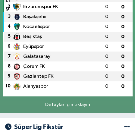
2
Erzurumspor FK
0
0
3
Başakşehir
0
0
4
Kocaelispor
0
0
5
Beşiktaş
0
0
6
Eyüpspor
0
0
7
Galatasaray
0
0
8
Çorum FK
0
0
9
Gaziantep FK
0
0
10
Alanyaspor
0
0
Detaylar için tıklayın
Süper Lig Fikstür