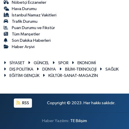
Nöbetçi Eczaneler
Hava Durumu
İstanbul Namaz Vakitleri
Trafik Durumu
Puan Durumu ve Fikstür
Tüm Manşetler
Son Dakika Haberleri
Haber Arşivi
SİYASET
GÜNCEL
SPOR
EKONOMİ
DIŞ POLİTİKA
DÜNYA
BİLİM-TEKNOLOJİ
SAĞLIK
EĞİTİM GENÇLİK
KÜLTÜR-SANAT-MAGAZİN
RSS
Copyright © 2023. Her hakkı saklıdır.
Haber Yazılımı:
TE Bilişim