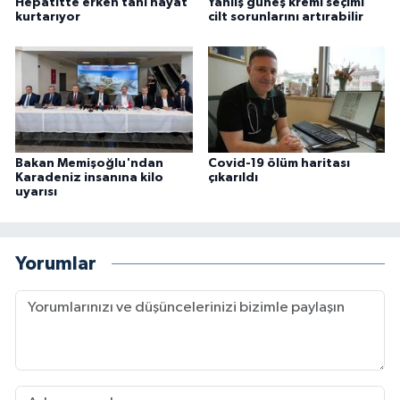
Hepatitte erken tanı hayat
Yanlış güneş kremi seçimi
kurtarıyor
cilt sorunlarını artırabilir
Bakan Memişoğlu'ndan
Covid-19 ölüm haritası
Karadeniz insanına kilo
çıkarıldı
uyarısı
Yorumlar