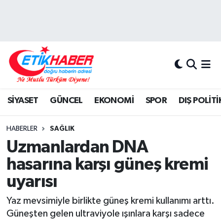
BİLİM-TEKNOLOJİ
Nöbetçi Eczaneler
DIŞ POLİTİKA
Hava Durumu
DÜNYA
İstanbul Namaz Vakitleri
SİYASET
GÜNCEL
EKONOMİ
SPOR
DIŞ POLİTİ
EĞİTİM GENÇLİK
Trafik Durumu
HABERLER
SAĞLIK
EKONOMİ
Süper Lig Puan Durumu ve Fikstür
Uzmanlardan DNA
hasarına karşı güneş kremi
KÖŞE YAZILARI
Tüm Manşetler
uyarısı
KÜLTÜR-SANAT-MAGAZİN
Son Dakika Haberleri
Yaz mevsimiyle birlikte güneş kremi kullanımı arttı.
Güneşten gelen ultraviyole ışınlara karşı sadece
MEDYA
Haber Arşivi