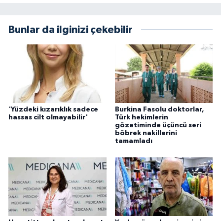
Bunlar da ilginizi çekebilir
'Yüzdeki kızarıklık sadece
Burkina Fasolu doktorlar,
hassas cilt olmayabilir'
Türk hekimlerin
gözetiminde üçüncü seri
böbrek nakillerini
tamamladı