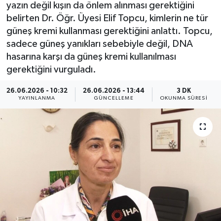
yazın değil kışın da önlem alınması gerektiğini
ÖZEL HABER
belirten Dr. Öğr. Üyesi Elif Topcu, kimlerin ne tür
güneş kremi kullanması gerektiğini anlattı. Topcu,
RÖPORTAJLAR
sadece güneş yanıkları sebebiyle değil, DNA
hasarına karşı da güneş kremi kullanılması
SAĞLIK
gerektiğini vurguladı.
26.06.2026 - 10:32
26.06.2026 - 13:44
3 DK
SİYASET
YAYINLANMA
GÜNCELLEME
OKUNMA SÜRESI
GÜNCEL
SPOR
YAŞAM
Yerel