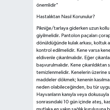
önemlidir"
Hastalıktan Nasıl Korunulur?
Pikniğe/tarlaya giderken uzun koll
giyilmelidir. Pantolon paçaları çora
dönüldüğünde kulak arkası, koltuk alt
kontrol edilmelidir. Kene varsa k
eldivenle çıkarılmalıdır. Eğer çıkarı
başvurulmalıdır. Kene çıkarıldıktan 
temizlenmelidir. Kenelerin üzerine 
maddeler dökmek; kenenin kasılması
neden olabileceğinden, bu tür uygula
Hayvanların kanıyla veya dokusuyla 
sonrasındaki 10 gün içinde ateş, kas
mutlaka en yakın sağlık kuruluşuna b