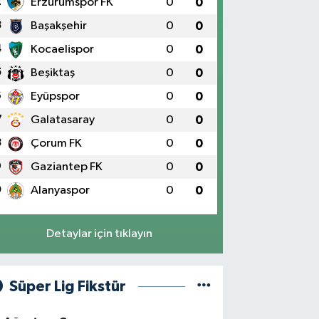
2
Erzurumspor FK
0
0
3
Başakşehir
0
0
4
Kocaelispor
0
0
5
Beşiktaş
0
0
6
Eyüpspor
0
0
7
Galatasaray
0
0
8
Çorum FK
0
0
9
Gaziantep FK
0
0
0
Alanyaspor
0
0
Detaylar için tıklayın
Süper Lig Fikstür