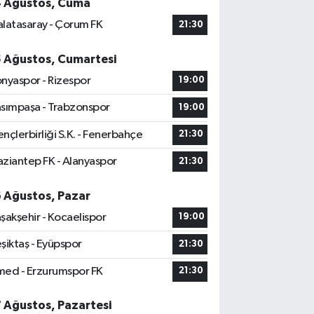
4 Ağustos, Cuma
latasaray - Çorum FK
21:30
5 Ağustos, Cumartesi
nyaspor - Rizespor
19:00
sımpaşa - Trabzonspor
19:00
nçlerbirliği S.K. - Fenerbahçe
21:30
ziantep FK - Alanyaspor
21:30
6 Ağustos, Pazar
şakşehir - Kocaelispor
19:00
şiktaş - Eyüpspor
21:30
ed - Erzurumspor FK
21:30
7 Ağustos, Pazartesi