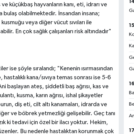
1
e küçükbaş hayvanların kanı, eti, idrarı ve
Ga
a bulaş olabilmektedir. İnsandan insana;
, kusmuğu veya diğer vücut sıvıları ile
1
ir. En çok sağlık çalışanları risk altındadır"
Ko
Ka
Ge
iler ise şöyle sıralandı; "Kenenin ısırmasından
Ga
, hastalıklı kana/sıvıya temas sonrası ise 5-6
1
Ani başlayan ateş, şiddetli baş ağrısı, kas ve
Ba
bulantı, kusma, karın ağrısı, ishal şikayetler
run, diş eti, cilt altı kanamaları, idrarda ve
Be
ğer ve böbrek yetmezliği gelişebilir. Geç tanı
Am
k ki tedavi için özel bir ilacı yoktur. Hekim,
1
zenler. Bu nedenle hastalıktan korunmak çok