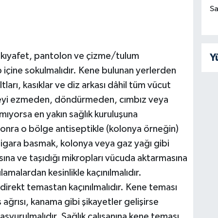
Sa
u kıyafet, pantolon ve çizme/tulum
Y
p içine sokulmalıdır. Kene bulunan yerlerden
ları, kasıklar ve diz arkası dâhil tüm vücut
eneyi ezmeden, döndürmeden, cımbız veya
lamıyorsa en yakın sağlık kuruluşuna
sonra o bölge antiseptikle (kolonya örneğin)
sigara basmak, kolonya veya gaz yağı gibi
na ve taşıdığı mikropları vücuda aktarmasına
malardan kesinlikle kaçınılmalıdır.
direkt temastan kaçınılmalıdır. Kene teması
 ağrısı, kanama gibi şikayetler gelişirse
aşvurulmalıdır. Sağlık çalışanına kene teması