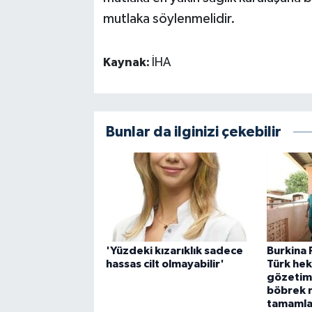
mutlaka söylenmelidir.
Kaynak:
İHA
Bunlar da ilginizi çekebilir
'Yüzdeki kızarıklık sadece
Burkina 
hassas cilt olmayabilir'
Türk hek
gözetimi
böbrek n
tamamla