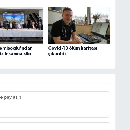
emişoğlu'ndan
Covid-19 ölüm haritası
z insanına kilo
çıkarıldı