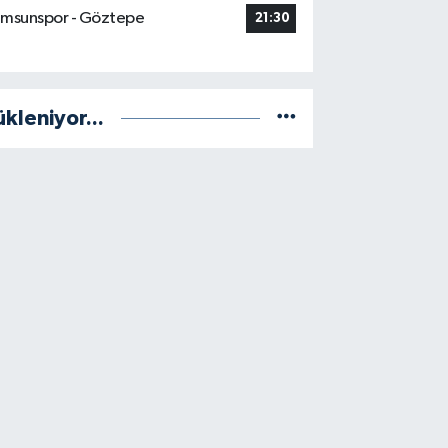
msunspor - Göztepe
21:30
ükleniyor...