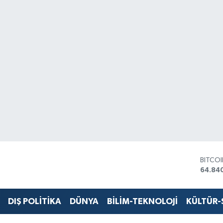
DOLA
47,74
EURO
55,25
STERL
DIŞ POLİTİKA
DÜNYA
BİLİM-TEKNOLOJİ
KÜLTÜR
64,481
GRAM 