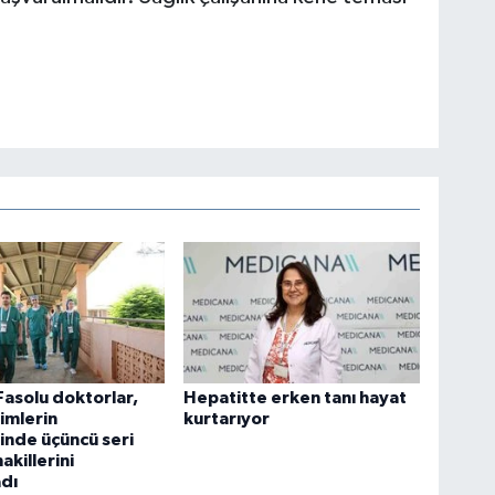
Fasolu doktorlar,
Hepatitte erken tanı hayat
imlerin
kurtarıyor
nde üçüncü seri
akillerini
dı