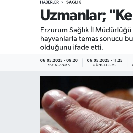
HABERLER
SAĞLIK
ÖZEL HABER
Uzmanlar; "Ken
RÖPORTAJLAR
Erzurum Sağlık İl Müdürlüğü 
hayvanlarla temas sonucu bul
SAĞLIK
olduğunu ifade etti.
SİYASET
06.05.2025 - 09:20
06.05.2025 - 11:25
YAYINLANMA
GÜNCELLEME
GÜNCEL
SPOR
YAŞAM
Yerel