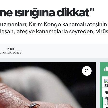
6660.
BİST1
e ısırığına dikkat"
13.779
BITCO
64.84
uzmanları; Kırım Kongo kanamalı ateşinin 
aşan, ateş ve kanamalarla seyreden, virüs
2 DK
OKUNMA SÜRESI