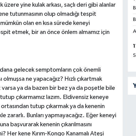
k üzere yine kulak arkası, saçlı deri gibi alanlar
B
kene tutunmasının olup olmadığı tespit
B
 mümkün olan en kısa sürede keneyi
A
espit etmek, bir an önce önlem almamız için
1
S
eydana gelecek semptomların çok önemli
 olmuşsa ne yapacağız? Hızlı çıkartmak
Y
 varsa ya da bazen bir bez ya da poşetle bile
i tutup çıkarmamız lazım. Eldivensiz keneye
ortasından tutup çıkarmak ya da kenenin
kle zararlı. Bunları yapmayacağız. Eğer keneyi
una başvurarak kenenin çıkarılmasını
mi? Her kene Kırım-Kongo Kanamalı Ateşi