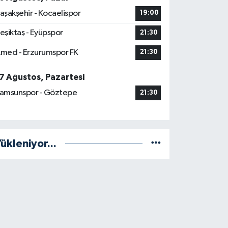
aşakşehir - Kocaelispor
19:00
eşiktaş - Eyüpspor
21:30
med - Erzurumspor FK
21:30
7 Ağustos, Pazartesi
amsunspor - Göztepe
21:30
ükleniyor...