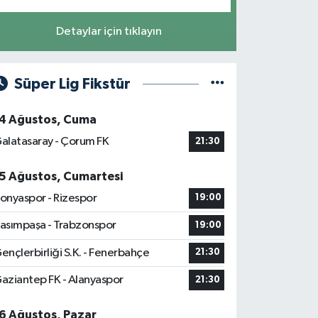
Detaylar için tıklayın
Süper Lig Fikstür
4 Ağustos, Cuma
alatasaray - Çorum FK
21:30
5 Ağustos, Cumartesi
onyaspor - Rizespor
19:00
asımpaşa - Trabzonspor
19:00
ençlerbirliği S.K. - Fenerbahçe
21:30
aziantep FK - Alanyaspor
21:30
6 Ağustos, Pazar