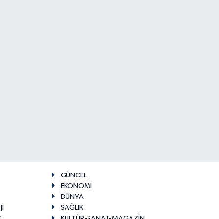
GÜNCEL
EKONOMİ
DÜNYA
Jİ
SAĞLIK
K
KÜLTÜR-SANAT-MAGAZİN