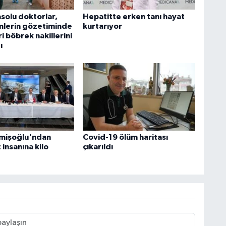
solu doktorlar,
Hepatitte erken tanı hayat
mlerin gözetiminde
kurtarıyor
i böbrek nakillerini
ı
mişoğlu'ndan
Covid-19 ölüm haritası
insanına kilo
çıkarıldı