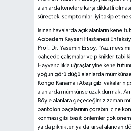
alanlarda kenelere karşı dikkatli olma
süreçteki semptomları iyi takip etmek
Isınan havalarda açık alanların kene t
Acıbadem Kayseri Hastanesi Enfeksiyon
Prof. Dr. Yasemin Ersoy, 'Yaz mevsimini
bahçede çalışmalar ve piknikler tabi ki
Hayvancılıkla uğraşlar yine kene tutunm
yoğun görüldüğü alanlarda mümkünse
Kongo Kanamalı Ateşi gibi vakaların ç
alanlarda mümkünse uzak durmak. A
Böyle alanlara geçeceğimiz zaman mümk
pantolon paçalarının çorabın içine ko
konması gibi basit önlemler çok önemli
ya da piknikten ya da kırsal alandan d