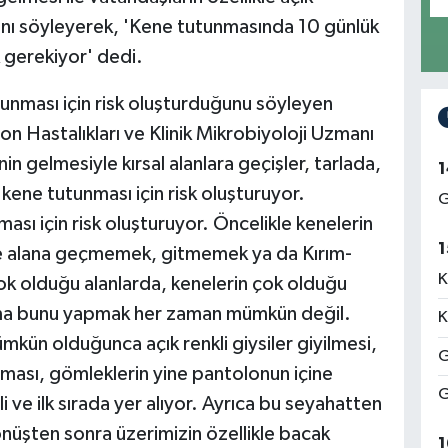
sını söyleyerek, 'Kene tutunmasında 10 günlük
 gerekiyor' dedi.
utunması için risk oluşturduğunu söyleyen
 Hastalıkları ve Klinik Mikrobiyoloji Uzmanı
n gelmesiyle kırsal alanlara geçişler, tarlada,
1
 kene tutunması için risk oluşturuyor.
G
ası için risk oluşturuyor. Öncelikle kenelerin
1
 alana geçmemek, gitmemek ya da Kırım-
K
ok olduğu alanlarda, kenelerin çok olduğu
ma bunu yapmak her zaman mümkün değil.
K
ün olduğunca açık renkli giysiler giyilmesi,
G
nması, gömleklerin yine pantolonun içine
G
 ve ilk sırada yer alıyor. Ayrıca bu seyahatten
önüşten sonra üzerimizin özellikle bacak
1