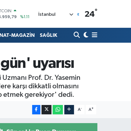
ITCOIN
°
4.959,79
%1.11
24
İstanbul
OLAR
7,7436
%0.18
URO
ANAT-MAGAZİN
SAĞLIK
5,2510
%0.32
TERLİN
4,4811
%0.38
RAM ALTIN
ün' uyarısı
660.55
%0.03
İST100
3.779
%-14
i Uzmanı Prof. Dr. Yasemin
ere karşı dikkatli olmasını
p etmek gerekiyor' dedi.
-
+
A
A