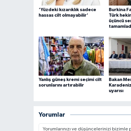
'Yüzdeki kızarıklık sadece
Burkina Fa
hassas cilt olmayabilir'
Türk heki
üçüncü ser
tamamlad
Yanlış güneş kremi seçimi cilt
Bakan Me
sorunlarını artırabilir
Karadeniz 
uyarısı
Yorumlar