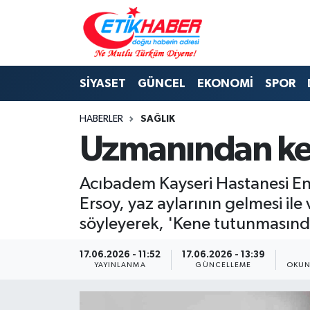
BİLİM-TEKNOLOJİ
Nöbetçi Eczaneler
SİYASET
GÜNCEL
EKONOMİ
SPOR
DIŞ POLİTİKA
Hava Durumu
HABERLER
SAĞLIK
DÜNYA
İstanbul Namaz Vakitleri
Uzmanından ken
EĞİTİM GENÇLİK
Trafik Durumu
Acıbadem Kayseri Hastanesi Enfe
EKONOMİ
Süper Lig Puan Durumu ve Fikstür
Ersoy, yaz aylarının gelmesi ile 
söyleyerek, 'Kene tutunmasında
KÖŞE YAZILARI
Tüm Manşetler
17.06.2026 - 11:52
17.06.2026 - 13:39
KÜLTÜR-SANAT-MAGAZİN
Son Dakika Haberleri
YAYINLANMA
GÜNCELLEME
OKUN
MEDYA
Haber Arşivi