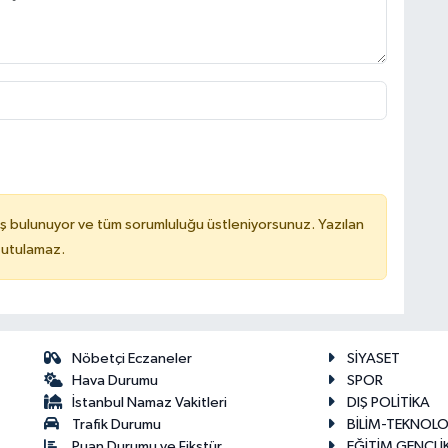
ş bulunuyor ve tüm sorumluluğu üstleniyorsunuz. Yazılan
tutulamaz.
Nöbetçi Eczaneler
SİYASET
Hava Durumu
SPOR
İstanbul Namaz Vakitleri
DIŞ POLİTİKA
Trafik Durumu
BİLİM-TEKNOLO
Puan Durumu ve Fikstür
EĞİTİM GENÇLİ