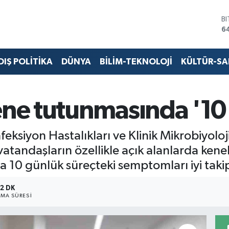
B
6
D
4
E
DIŞ POLİTİKA
DÜNYA
BİLİM-TEKNOLOJİ
KÜLTÜR-S
5
S
6
G
e tutunmasında '10 g
6
B
1
ksiyon Hastalıkları ve Klinik Mikrobiyoloj
vatandaşların özellikle açık alanlarda kenel
 10 günlük süreçteki semptomları iyi taki
2 DK
MA SÜRESI