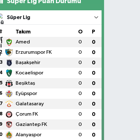
Süper Lig Puan Durumu
Süper Lig
#
Takım
O
P
1
Amed
0
0
2
Erzurumspor FK
0
0
3
Başakşehir
0
0
4
Kocaelispor
0
0
5
Beşiktaş
0
0
6
Eyüpspor
0
0
7
Galatasaray
0
0
8
Çorum FK
0
0
9
Gaziantep FK
0
0
0
Alanyaspor
0
0