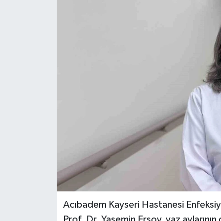
ÖZEL HABER
RÖPORTAJLAR
SAĞLIK
SİYASET
GÜNCEL
SPOR
YAŞAM
Yerel
Acıbadem Kayseri Hastanesi Enfeksiyon
Prof. Dr. Yasemin Ersoy, yaz aylarının 