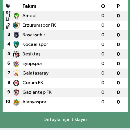
#
Takım
O
P
1
Amed
0
0
2
Erzurumspor FK
0
0
3
Başakşehir
0
0
4
Kocaelispor
0
0
5
Beşiktaş
0
0
6
Eyüpspor
0
0
7
Galatasaray
0
0
8
Çorum FK
0
0
9
Gaziantep FK
0
0
10
Alanyaspor
0
0
Detaylar için tıklayın