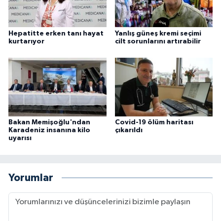
Hepatitte erken tanı hayat
Yanlış güneş kremi seçimi
kurtarıyor
cilt sorunlarını artırabilir
Bakan Memişoğlu'ndan
Covid-19 ölüm haritası
Karadeniz insanına kilo
çıkarıldı
uyarısı
Yorumlar