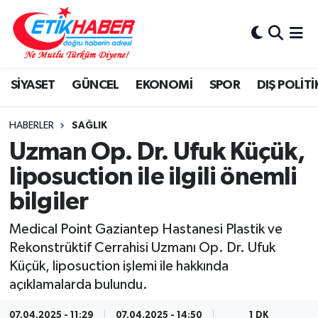
BİLİM-TEKNOLOJİ
Nöbetçi Eczaneler
SİYASET
GÜNCEL
EKONOMİ
SPOR
DIŞ POLİTİ
DIŞ POLİTİKA
Hava Durumu
DÜNYA
İstanbul Namaz Vakitleri
HABERLER
SAĞLIK
Uzman Op. Dr. Ufuk Küçük,
EĞİTİM GENÇLİK
Trafik Durumu
liposuction ile ilgili önemli
bilgiler
EKONOMİ
Süper Lig Puan Durumu ve Fikstür
Medical Point Gaziantep Hastanesi Plastik ve
KÖŞE YAZILARI
Tüm Manşetler
Rekonstrüktif Cerrahisi Uzmanı Op. Dr. Ufuk
Küçük, liposuction işlemi ile hakkında
KÜLTÜR-SANAT-MAGAZİN
Son Dakika Haberleri
açıklamalarda bulundu.
MEDYA
Haber Arşivi
07.04.2025 - 11:29
07.04.2025 - 14:50
1 DK