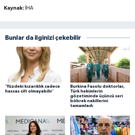
Kaynak:
İHA
Bunlar da ilginizi çekebilir
'Yüzdeki kızarıklık sadece
Burkina Fasolu doktorlar,
hassas cilt olmayabilir'
Türk hekimlerin
gözetiminde üçüncü seri
böbrek nakillerini
tamamladı