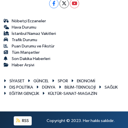
Nöbetçi Eczaneler
Hava Durumu
İstanbul Namaz Vakitleri
Trafik Durumu
Puan Durumu ve Fikstür
Tüm Manşetler
Son Dakika Haberleri
Haber Arşivi
SİYASET
GÜNCEL
SPOR
EKONOMİ
DIŞ POLİTİKA
DÜNYA
BİLİM-TEKNOLOJİ
SAĞLIK
EĞİTİM GENÇLİK
KÜLTÜR-SANAT-MAGAZİN
RSS
Copyright © 2023. Her hakkı saklıdır.