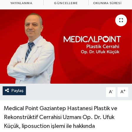
YAYINLANMA
GÜNCELLEME
OKUNMA SÜRESI
ÖZEL HABER
RÖPORTAJLAR
SAĞLIK
SİYASET
GÜNCEL
SPOR
Paylaş
-
+
A
A
YAŞAM
Medical Point Gaziantep Hastanesi Plastik ve
Yerel
Rekonstrüktif Cerrahisi Uzmanı Op. Dr. Ufuk
Küçük, liposuction işlemi ile hakkında