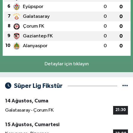
6
Eyüpspor
0
0
7
Galatasaray
0
0
8
Çorum FK
0
0
9
Gaziantep FK
0
0
10
Alanyaspor
0
0
Detaylar için tıklayın
Süper Lig Fikstür
14 Ağustos, Cuma
Galatasaray - Çorum FK
21:30
15 Ağustos, Cumartesi