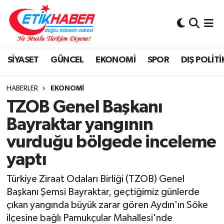
BİLİM-TEKNOLOJİ
Nöbetçi Eczaneler
SİYASET
GÜNCEL
EKONOMİ
SPOR
DIŞ POLİTİ
DIŞ POLİTİKA
Hava Durumu
DÜNYA
İstanbul Namaz Vakitleri
HABERLER
EKONOMİ
TZOB Genel Başkanı
EĞİTİM GENÇLİK
Trafik Durumu
Bayraktar yangının
vurduğu bölgede inceleme
EKONOMİ
Süper Lig Puan Durumu ve Fikstür
yaptı
KÖŞE YAZILARI
Tüm Manşetler
Türkiye Ziraat Odaları Birliği (TZOB) Genel
KÜLTÜR-SANAT-MAGAZİN
Son Dakika Haberleri
Başkanı Şemsi Bayraktar, geçtiğimiz günlerde
çıkan yangında büyük zarar gören Aydın'ın Söke
MEDYA
Haber Arşivi
ilçesine bağlı Pamukçular Mahallesi'nde