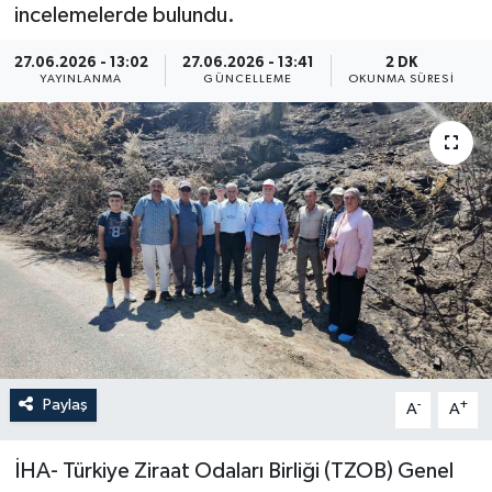
incelemelerde bulundu.
ÖZEL HABER
27.06.2026 - 13:02
27.06.2026 - 13:41
2 DK
YAYINLANMA
GÜNCELLEME
OKUNMA SÜRESI
RÖPORTAJLAR
SAĞLIK
SİYASET
GÜNCEL
SPOR
YAŞAM
Paylaş
-
+
A
A
Yerel
İHA- Türkiye Ziraat Odaları Birliği (TZOB) Genel