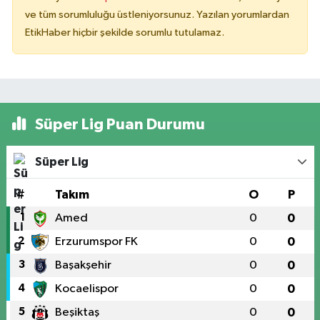
ve tüm sorumluluğu üstleniyorsunuz. Yazılan yorumlardan
EtikHaber hiçbir şekilde sorumlu tutulamaz.
Süper Lig Puan Durumu
Süper Lig
#
Takım
O
P
1
Amed
0
0
2
Erzurumspor FK
0
0
3
Başakşehir
0
0
4
Kocaelispor
0
0
5
Beşiktaş
0
0