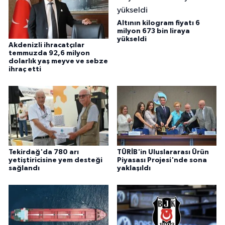
Altının kilogram fiyatı 6
milyon 673 bin liraya
yükseldi
Akdenizli ihracatçılar
temmuzda 92,6 milyon
dolarlık yaş meyve ve sebze
ihraç etti
Tekirdağ'da 780 arı
TÜRİB'in Uluslararası Ürün
yetiştiricisine yem desteği
Piyasası Projesi'nde sona
sağlandı
yaklaşıldı