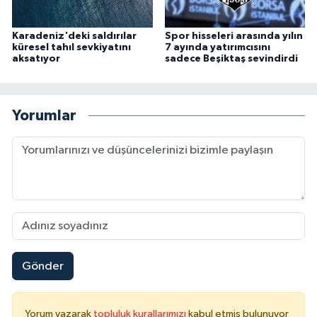
Karadeniz'deki saldırılar
Spor hisseleri arasında yılın
küresel tahıl sevkiyatını
7 ayında yatırımcısını
aksatıyor
sadece Beşiktaş sevindirdi
Yorumlar
Gönder
Yorum yazarak
topluluk kurallarımızı
kabul etmiş bulunuyor