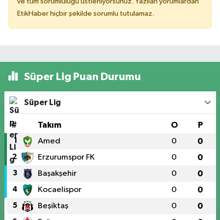
ve tüm sorumluluğu üstleniyorsunuz. Yazılan yorumlardan
EtikHaber hiçbir şekilde sorumlu tutulamaz.
Süper Lig Puan Durumu
Süper Lig
#
Takım
O
P
1
Amed
0
0
2
Erzurumspor FK
0
0
3
Başakşehir
0
0
4
Kocaelispor
0
0
5
Beşiktaş
0
0