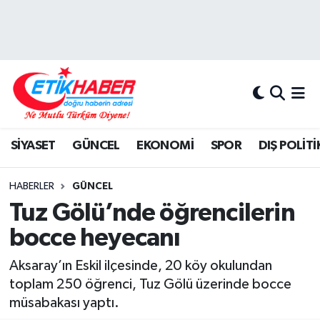
BİLİM-TEKNOLOJİ
Nöbetçi Eczaneler
DIŞ POLİTİKA
Hava Durumu
DÜNYA
İstanbul Namaz Vakitleri
SİYASET
GÜNCEL
EKONOMİ
SPOR
DIŞ POLİTİ
EĞİTİM GENÇLİK
Trafik Durumu
HABERLER
GÜNCEL
EKONOMİ
Süper Lig Puan Durumu ve Fikstür
Tuz Gölü’nde öğrencilerin
bocce heyecanı
KÖŞE YAZILARI
Tüm Manşetler
Aksaray’ın Eskil ilçesinde, 20 köy okulundan
KÜLTÜR-SANAT-MAGAZİN
Son Dakika Haberleri
toplam 250 öğrenci, Tuz Gölü üzerinde bocce
müsabakası yaptı.
MEDYA
Haber Arşivi