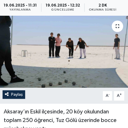
19.06.2025 - 11:31
19.06.2025 - 12:32
2 DK
ÖZEL HABER
YAYINLANMA
GÜNCELLEME
OKUNMA SÜRESI
RÖPORTAJLAR
SAĞLIK
SİYASET
GÜNCEL
SPOR
Paylaş
-
+
A
A
YAŞAM
Aksaray’ın Eskil ilçesinde, 20 köy okulundan
Yerel
toplam 250 öğrenci, Tuz Gölü üzerinde bocce