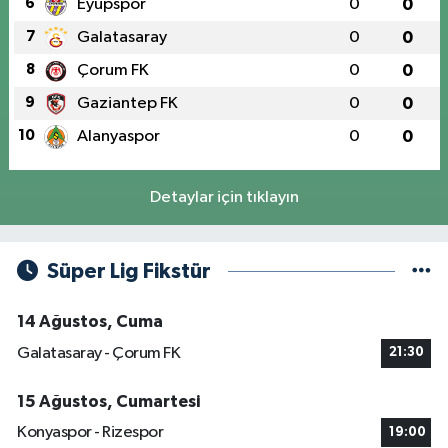
6
Eyüpspor
0
0
7
Galatasaray
0
0
8
Çorum FK
0
0
9
Gaziantep FK
0
0
10
Alanyaspor
0
0
Detaylar için tıklayın
Süper Lig Fikstür
14 Ağustos, Cuma
Galatasaray - Çorum FK
21:30
15 Ağustos, Cumartesi
Konyaspor - Rizespor
19:00