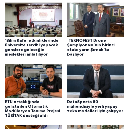
'Bilim Kafe' etkinliklerinde
'TEKNOFEST Drone
üniversite tercihi yapacak
Şampiyonası'nın birinci
gençlere geleceğin
etabı yarın Şırnak'ta
meslekleri anlatılıyor
başlıyor
ETÜ ortaklığında
DataSpecta 80
geliştirilen Otomatik
mühendisiyle yerli yapay
Modülasyon Tanıma Projesi
zeka modelleri için çalışıyor
TÜBİTAK desteği aldı