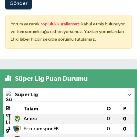
Gönder
Yorum yazarak
topluluk kurallarımızı
kabul etmiş bulunuyor
ve tüm sorumluluğu üstleniyorsunuz. Yazılan yorumlardan
EtikHaber hiçbir şekilde sorumlu tutulamaz.
Süper Lig Puan Durumu
Süper Lig
#
Takım
O
P
1
Amed
0
0
2
Erzurumspor FK
0
0