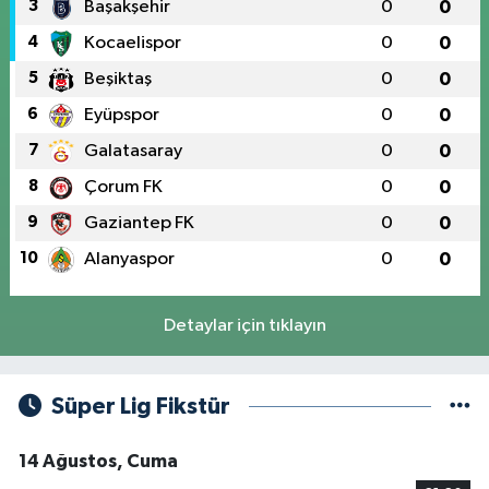
3
Başakşehir
0
0
4
Kocaelispor
0
0
5
Beşiktaş
0
0
6
Eyüpspor
0
0
7
Galatasaray
0
0
8
Çorum FK
0
0
9
Gaziantep FK
0
0
10
Alanyaspor
0
0
Detaylar için tıklayın
Süper Lig Fikstür
14 Ağustos, Cuma