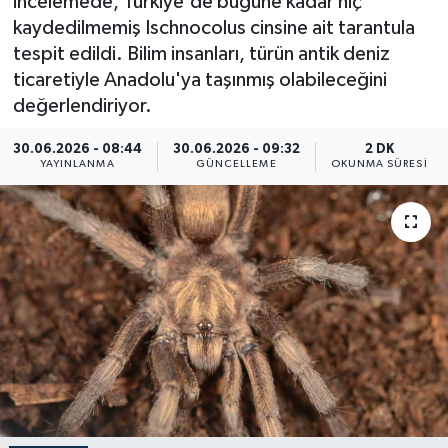
incelemede, Türkiye'de bugüne kadar hiç
kaydedilmemiş Ischnocolus cinsine ait tarantula
ÖZEL HABER
tespit edildi. Bilim insanları, türün antik deniz
ticaretiyle Anadolu'ya taşınmış olabileceğini
RÖPORTAJLAR
değerlendiriyor.
SAĞLIK
30.06.2026 - 08:44
30.06.2026 - 09:32
2 DK
YAYINLANMA
GÜNCELLEME
OKUNMA SÜRESI
SİYASET
GÜNCEL
SPOR
YAŞAM
Yerel