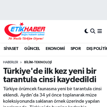
BİLİM-TEKNOLOJİ
Nöbetçi Eczaneler
DIŞ POLİTİKA
Hava Durumu
DÜNYA
İstanbul Namaz Vakitleri
SİYASET
GÜNCEL
EKONOMİ
SPOR
DIŞ POLİTİ
EĞİTİM GENÇLİK
Trafik Durumu
HABERLER
BİLİM-TEKNOLOJİ
EKONOMİ
Süper Lig Puan Durumu ve Fikstür
Türkiye'de ilk kez yeni bir
tarantula cinsi kaydedildi
KÖŞE YAZILARI
Tüm Manşetler
Türkiye örümcek faunasına yeni bir tarantula cinsi
KÜLTÜR-SANAT-MAGAZİN
Son Dakika Haberleri
eklendi. Aydın'da 34 yıl önce toplanarak müze
koleksiyonunda saklanan örnek üzerinde yapılan
MEDYA
Haber Arşivi