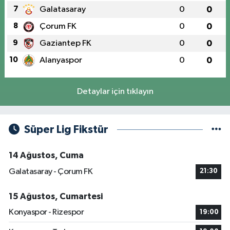
7
Galatasaray
0
0
8
Çorum FK
0
0
9
Gaziantep FK
0
0
10
Alanyaspor
0
0
Detaylar için tıklayın
Süper Lig Fikstür
14 Ağustos, Cuma
Galatasaray - Çorum FK
21:30
15 Ağustos, Cumartesi
Konyaspor - Rizespor
19:00