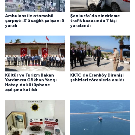
Ambulans ile otomobil
Şanlıurfa'da zincirleme
çarpıştı: 3'ü sağlık çalışanı 5
trafik kazasında 7 kişi
yaralı
yaralandı
Kültür ve Turizm Bakan
KKTC'de Erenköy Direnişi
Yardımcısı Gökhan Yazgı
şehitleri törenlerle anıldı
Hatay'da kütüphane
açılışına katıldı