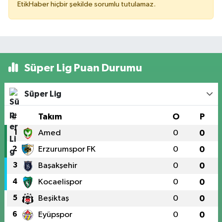
EtikHaber hiçbir şekilde sorumlu tutulamaz.
Süper Lig Puan Durumu
Süper Lig
#
Takım
O
P
1
Amed
0
0
2
Erzurumspor FK
0
0
3
Başakşehir
0
0
4
Kocaelispor
0
0
5
Beşiktaş
0
0
6
Eyüpspor
0
0