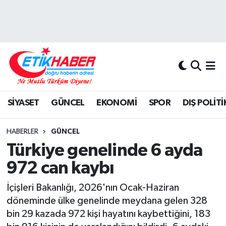
BİLİM-TEKNOLOJİ
Nöbetçi Eczaneler
DIŞ POLİTİKA
Hava Durumu
DÜNYA
İstanbul Namaz Vakitleri
SİYASET
GÜNCEL
EKONOMİ
SPOR
DIŞ POLİTİ
EĞİTİM GENÇLİK
Trafik Durumu
HABERLER
GÜNCEL
EKONOMİ
Süper Lig Puan Durumu ve Fikstür
Türkiye genelinde 6 ayda
972 can kaybı
KÖŞE YAZILARI
Tüm Manşetler
İçişleri Bakanlığı, 2026'nın Ocak-Haziran
KÜLTÜR-SANAT-MAGAZİN
Son Dakika Haberleri
döneminde ülke genelinde meydana gelen 328
bin 29 kazada 972 kişi hayatını kaybettiğini, 183
MEDYA
Haber Arşivi