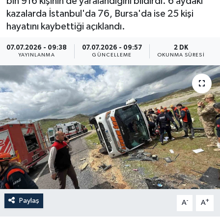
bin 916 kişinin de yaralandığını bildirdi. 6 aydaki
kazalarda İstanbul'da 76, Bursa'da ise 25 kişi
ÖZEL HABER
hayatını kaybettiği açıklandı.
RÖPORTAJLAR
07.07.2026 - 09:38
07.07.2026 - 09:57
2 DK
YAYINLANMA
GÜNCELLEME
OKUNMA SÜRESI
SAĞLIK
SİYASET
GÜNCEL
SPOR
YAŞAM
Yerel
Paylaş
-
+
A
A