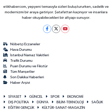
etikhabercom, yepyeni temasıyla sizleri buluştururken, sadelik ve
modernizmi bir araya getiriyor. Şatafattan kaçınıyor ve insanlara
haber okuyabilecekleri bir altyapı sunuyor.
Nöbetçi Eczaneler
Hava Durumu
İstanbul Namaz Vakitleri
Trafik Durumu
Puan Durumu ve Fikstür
Tüm Manşetler
Son Dakika Haberleri
Haber Arşivi
SİYASET
GÜNCEL
SPOR
EKONOMİ
DIŞ POLİTİKA
DÜNYA
BİLİM-TEKNOLOJİ
SAĞLIK
EĞİTİM GENÇLİK
KÜLTÜR-SANAT-MAGAZİN