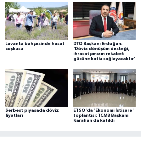
Lavanta bahçesinde hasat
DTO Başkanı Erdoğan:
coşkusu
'Döviz dönüşüm desteği,
ihracatçımızın rekabet
gücüne katkı sağlayacaktır'
Serbest piyasada döviz
ETSO'da 'Ekonomi İstişare'
fiyatları
toplantısı: TCMB Başkanı
Karahan da katıldı