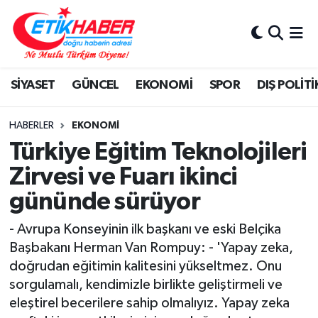
BİLİM-TEKNOLOJİ
Nöbetçi Eczaneler
SİYASET
GÜNCEL
EKONOMİ
SPOR
DIŞ POLİTİ
DIŞ POLİTİKA
Hava Durumu
DÜNYA
İstanbul Namaz Vakitleri
HABERLER
EKONOMİ
Türkiye Eğitim Teknolojileri
EĞİTİM GENÇLİK
Trafik Durumu
Zirvesi ve Fuarı ikinci
gününde sürüyor
EKONOMİ
Süper Lig Puan Durumu ve Fikstür
- Avrupa Konseyinin ilk başkanı ve eski Belçika
KÖŞE YAZILARI
Tüm Manşetler
Başbakanı Herman Van Rompuy: - 'Yapay zeka,
doğrudan eğitimin kalitesini yükseltmez. Onu
KÜLTÜR-SANAT-MAGAZİN
Son Dakika Haberleri
sorgulamalı, kendimizle birlikte geliştirmeli ve
eleştirel becerilere sahip olmalıyız. Yapay zeka
MEDYA
Haber Arşivi