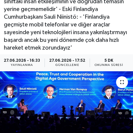
sınıftaki insan etkileşiminin ve doğrudan temasın
yerine geçmemelidir' - Eski Finlandiya
ÖZEL HABER
Cumhurbaşkanı Sauli Niinistö: - 'Finlandiya
geçmişte mobil telefonlar ve diğer araçlar
RÖPORTAJLAR
sayesinde yeni teknolojileri insana yakınlaştırmayı
başardı ancak bu yeni dönemde çok daha hızlı
SAĞLIK
hareket etmek zorundayız'
SİYASET
27.06.2026 - 16:33
27.06.2026 - 17:52
5 DK
YAYINLANMA
GÜNCELLEME
OKUNMA SÜRESI
GÜNCEL
SPOR
YAŞAM
Yerel