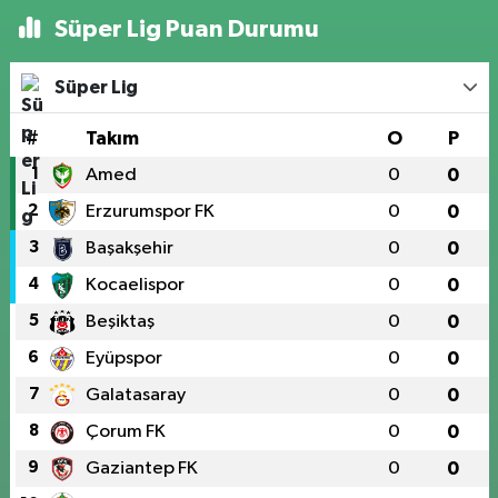
Süper Lig Puan Durumu
Süper Lig
#
Takım
O
P
1
Amed
0
0
2
Erzurumspor FK
0
0
3
Başakşehir
0
0
4
Kocaelispor
0
0
5
Beşiktaş
0
0
6
Eyüpspor
0
0
7
Galatasaray
0
0
8
Çorum FK
0
0
9
Gaziantep FK
0
0