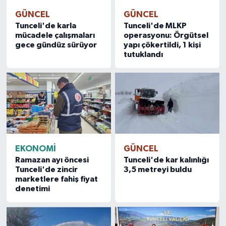
GÜNCEL
GÜNCEL
Tunceli'de karla
Tunceli'de MLKP
mücadele çalışmaları
operasyonu: Örgütsel
gece gündüz sürüyor
yapı çökertildi, 1 kişi
tutuklandı
EKONOMİ
GÜNCEL
Ramazan ayı öncesi
Tunceli'de kar kalınlığı
Tunceli'de zincir
3,5 metreyi buldu
marketlere fahiş fiyat
denetimi