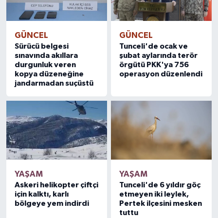
GÜNCEL
GÜNCEL
Sürücü belgesi
Tunceli'de ocak ve
sınavında akıllara
şubat aylarında terör
durgunluk veren
örgütü PKK'ya 756
kopya düzeneğine
operasyon düzenlendi
jandarmadan suçüstü
YAŞAM
YAŞAM
Askeri helikopter çiftçi
Tunceli'de 6 yıldır göç
için kalktı, karlı
etmeyen iki leylek,
bölgeye yem indirdi
Pertek ilçesini mesken
tuttu