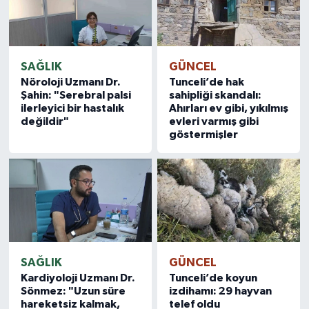
SAĞLIK
GÜNCEL
Nöroloji Uzmanı Dr.
Tunceli’de hak
Şahin: "Serebral palsi
sahipliği skandalı:
ilerleyici bir hastalık
Ahırları ev gibi, yıkılmış
değildir"
evleri varmış gibi
göstermişler
SAĞLIK
GÜNCEL
Kardiyoloji Uzmanı Dr.
Tunceli’de koyun
Sönmez: "Uzun süre
izdihamı: 29 hayvan
hareketsiz kalmak,
telef oldu