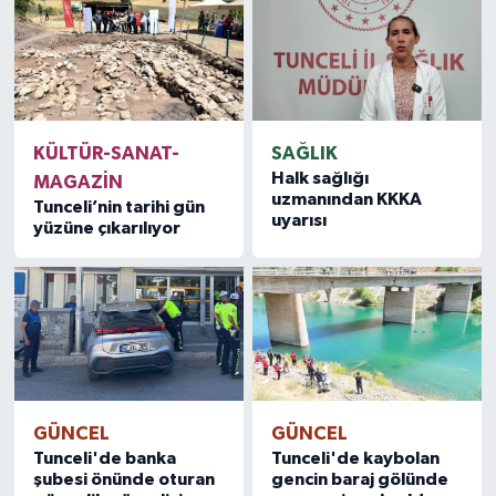
KÜLTÜR-SANAT-
SAĞLIK
Halk sağlığı
MAGAZİN
uzmanından KKKA
Tunceli’nin tarihi gün
uyarısı
yüzüne çıkarılıyor
GÜNCEL
GÜNCEL
Tunceli'de banka
Tunceli'de kaybolan
şubesi önünde oturan
gencin baraj gölünde