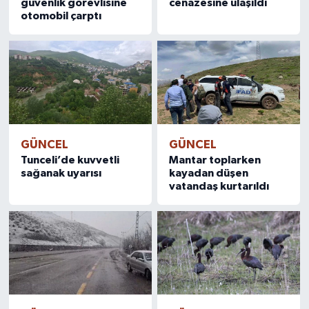
güvenlik görevlisine
cenazesine ulaşıldı
otomobil çarptı
GÜNCEL
GÜNCEL
Tunceli’de kuvvetli
Mantar toplarken
sağanak uyarısı
kayadan düşen
vatandaş kurtarıldı