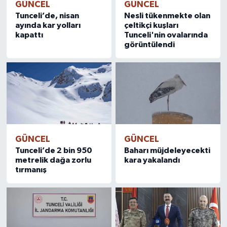
GÜNCEL
GÜNCEL
Tunceli’de, nisan
Nesli tükenmekte olan
ayında kar yolları
çeltikçi kuşları
kapattı
Tunceli'nin ovalarında
görüntülendi
GÜNCEL
GÜNCEL
Tunceli’de 2 bin 950
Baharı müjdeleyecekti
metrelik dağa zorlu
kara yakalandı
tırmanış