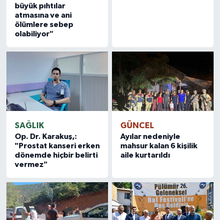
büyük pıhtılar
atmasına ve ani
ölümlere sebep
olabiliyor"
SAĞLIK
GÜNCEL
Op. Dr. Karakuş,:
Ayılar nedeniyle
"Prostat kanseri erken
mahsur kalan 6 kişilik
dönemde hiçbir belirti
aile kurtarıldı
vermez"