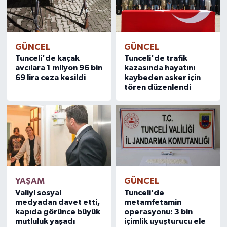
GÜNCEL
GÜNCEL
Tunceli'de kaçak
Tunceli'de trafik
avcılara 1 milyon 96 bin
kazasında hayatını
69 lira ceza kesildi
kaybeden asker için
tören düzenlendi
YAŞAM
GÜNCEL
Valiyi sosyal
Tunceli’de
medyadan davet etti,
metamfetamin
kapıda görünce büyük
operasyonu: 3 bin
mutluluk yaşadı
içimlik uyuşturucu ele