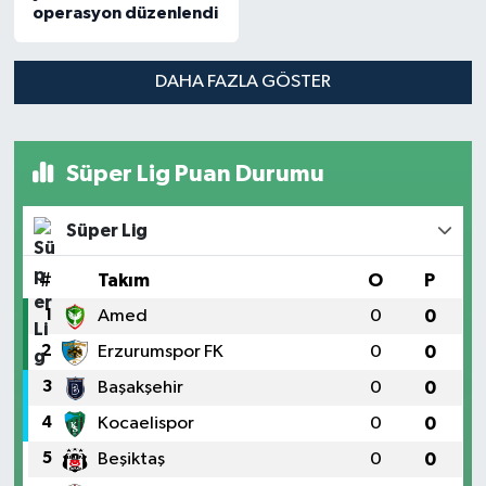
operasyon düzenlendi
DAHA FAZLA GÖSTER
Süper Lig Puan Durumu
Süper Lig
#
Takım
O
P
1
Amed
0
0
2
Erzurumspor FK
0
0
3
Başakşehir
0
0
4
Kocaelispor
0
0
5
Beşiktaş
0
0