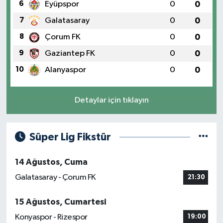
6
Eyüpspor
0
0
7
Galatasaray
0
0
8
Çorum FK
0
0
9
Gaziantep FK
0
0
10
Alanyaspor
0
0
Detaylar için tıklayın
Süper Lig Fikstür
14 Ağustos, Cuma
Galatasaray - Çorum FK
21:30
15 Ağustos, Cumartesi
Konyaspor - Rizespor
19:00