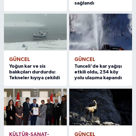
sağlandı
GÜNCEL
GÜNCEL
Yoğun kar ve sis
Tunceli'de kar yağışı
balıkçıları durdurdu:
etkili oldu, 254 köy
Tekneler kıyıya çekildi
yolu ulaşıma kapandı
KÜLTÜR-SANAT-
GÜNCEL