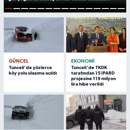
ÖZEL HABER
1
2
3
4
5
6
7
8
9
10
11
12
13
14
15
RÖPORTAJLAR
SAĞLIK
SİYASET
GÜNCEL
EKONOMİ
Tunceli'de yüzlerce
Tunceli'de TKDK
GÜNCEL
köy yolu ulaşıma açıldı
tarafından 15 IPARD
projesine 119 milyon
SPOR
lira hibe verildi
YAŞAM
Yerel