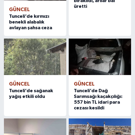
bırakıldı, arılar bal
üretti
GÜNCEL
Tunceli’de kırmızı
benekli alabalık
avlayan şahsa ceza
GÜNCEL
GÜNCEL
Tunceli’de sağanak
Tunceli’de Dağ
yağış etkili oldu
Sarımsağı kaçakçılığı:
557 bin TL idari para
cezası kesildi