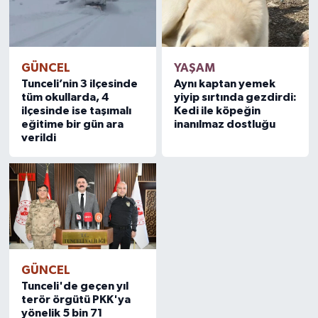
GÜNCEL
YAŞAM
Tunceli’nin 3 ilçesinde
Aynı kaptan yemek
tüm okullarda, 4
yiyip sırtında gezdirdi:
ilçesinde ise taşımalı
Kedi ile köpeğin
eğitime bir gün ara
inanılmaz dostluğu
verildi
GÜNCEL
Tunceli'de geçen yıl
terör örgütü PKK'ya
yönelik 5 bin 71