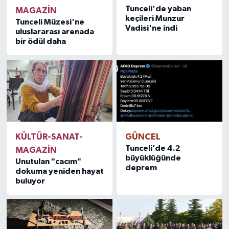
Tunceli'de yaban
MAGAZİN
keçileri Munzur
Tunceli Müzesi'ne
Vadisi'ne indi
uluslararası arenada
bir ödül daha
KÜLTÜR-SANAT-
GÜNCEL
Tunceli’de 4.2
MAGAZİN
büyüklüğünde
Unutulan "cacım"
deprem
dokuma yeniden hayat
buluyor