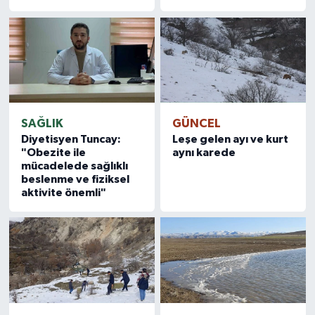
SAĞLIK
GÜNCEL
Diyetisyen Tuncay:
Leşe gelen ayı ve kurt
"Obezite ile
aynı karede
mücadelede sağlıklı
beslenme ve fiziksel
aktivite önemli"