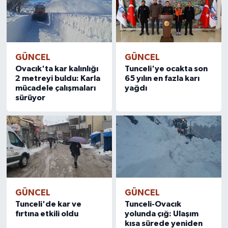
GÜNCEL
GÜNCEL
Ovacık'ta kar kalınlığı
Tunceli'ye ocakta son
2 metreyi buldu: Karla
65 yılın en fazla karı
mücadele çalışmaları
yağdı
sürüyor
GÜNCEL
GÜNCEL
Tunceli'de kar ve
Tunceli-Ovacık
fırtına etkili oldu
yolunda çığ: Ulaşım
kısa sürede yeniden