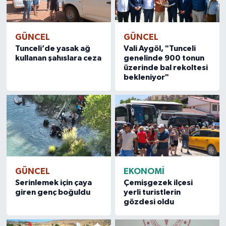
GÜNCEL
GÜNCEL
Tunceli’de yasak ağ
Vali Aygöl, "Tunceli
kullanan şahıslara ceza
genelinde 900 tonun
üzerinde bal rekoltesi
bekleniyor"
GÜNCEL
EKONOMİ
Serinlemek için çaya
Çemişgezek ilçesi
giren genç boğuldu
yerli turistlerin
gözdesi oldu