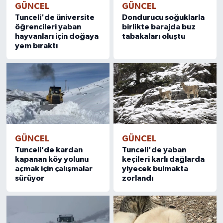
GÜNCEL
GÜNCEL
Tunceli'de üniversite
Dondurucu soğuklarla
öğrencileri yaban
birlikte barajda buz
hayvanları için doğaya
tabakaları oluştu
yem bıraktı
GÜNCEL
GÜNCEL
Tunceli’de kardan
Tunceli'de yaban
kapanan köy yolunu
keçileri karlı dağlarda
açmak için çalışmalar
yiyecek bulmakta
sürüyor
zorlandı