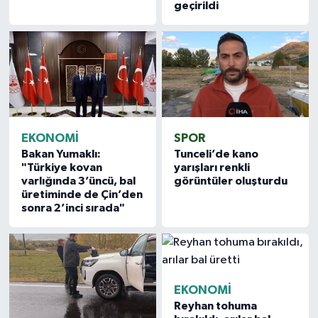
geçirildi
EKONOMİ
SPOR
Bakan Yumaklı:
Tunceli’de kano
"Türkiye kovan
yarışları renkli
varlığında 3’üncü, bal
görüntüler oluşturdu
üretiminde de Çin’den
sonra 2’inci sırada"
EKONOMİ
Reyhan tohuma