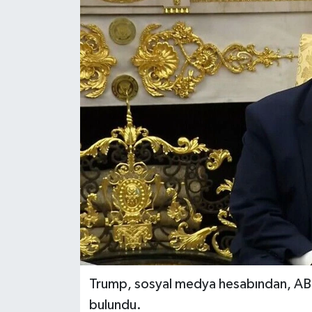
ÖZEL HABER
RÖPORTAJLAR
SAĞLIK
SİYASET
GÜNCEL
SPOR
YAŞAM
Yerel
Trump, sosyal medya hesabından, ABD
bulundu.