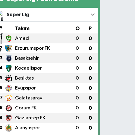
Süper Lig
#
Takım
O
P
1
Amed
0
0
2
Erzurumspor FK
0
0
3
Başakşehir
0
0
4
Kocaelispor
0
0
5
Beşiktaş
0
0
6
Eyüpspor
0
0
7
Galatasaray
0
0
8
Çorum FK
0
0
9
Gaziantep FK
0
0
0
Alanyaspor
0
0