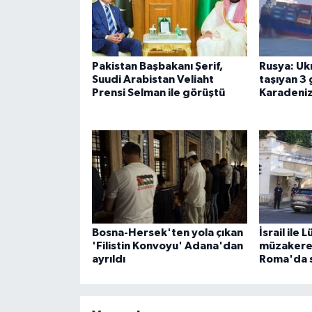
Pakistan Başbakanı Şerif,
Rusya: Uk
Suudi Arabistan Veliaht
taşıyan 3 
Prensi Selman ile görüştü
Karadeni
Bosna-Hersek'ten yola çıkan
İsrail ile
'Filistin Konvoyu' Adana'dan
müzakerel
ayrıldı
Roma'da 