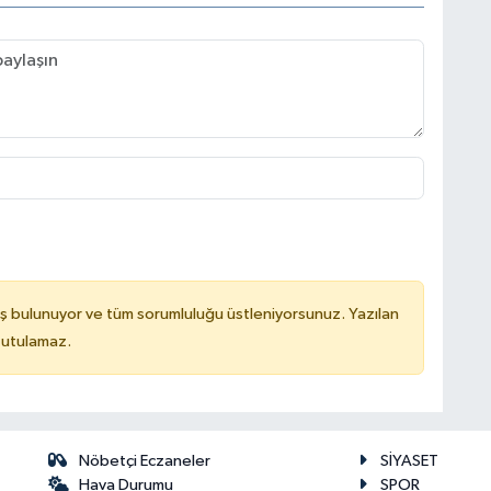
ş bulunuyor ve tüm sorumluluğu üstleniyorsunuz. Yazılan
tutulamaz.
Nöbetçi Eczaneler
SİYASET
Hava Durumu
SPOR