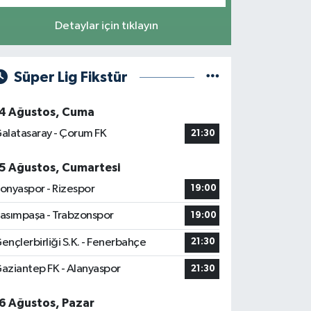
Detaylar için tıklayın
Süper Lig Fikstür
4 Ağustos, Cuma
alatasaray - Çorum FK
21:30
5 Ağustos, Cumartesi
onyaspor - Rizespor
19:00
asımpaşa - Trabzonspor
19:00
ençlerbirliği S.K. - Fenerbahçe
21:30
aziantep FK - Alanyaspor
21:30
6 Ağustos, Pazar