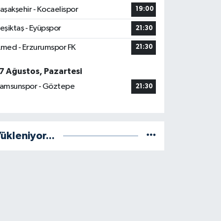
aşakşehir - Kocaelispor
19:00
eşiktaş - Eyüpspor
21:30
med - Erzurumspor FK
21:30
7 Ağustos, Pazartesi
amsunspor - Göztepe
21:30
ükleniyor...