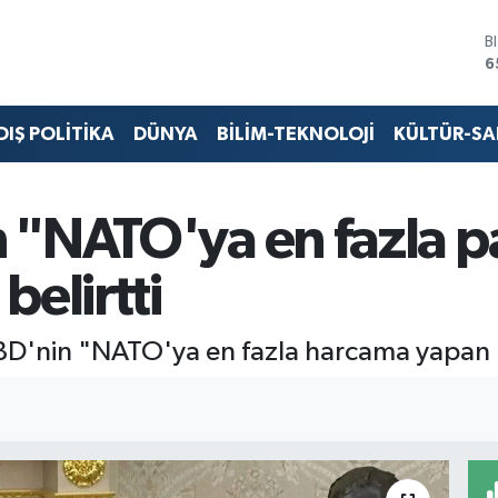
B
6
D
4
E
DIŞ POLİTİKA
DÜNYA
BİLİM-TEKNOLOJİ
KÜLTÜR-S
5
S
6
G
 "NATO'ya en fazla p
6
B
elirtti
1
'nin "NATO'ya en fazla harcama yapan ül