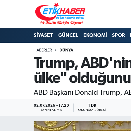
BİLİM-TEKNOLOJİ
Nöbetçi Eczaneler
SİYASET
GÜNCEL
EKONOMİ
SPOR
DIŞ POLİTİKA
Hava Durumu
HABERLER
DÜNYA
DÜNYA
İstanbul Namaz Vakitleri
Trump, ABD'nin
EĞİTİM GENÇLİK
Trafik Durumu
ülke" olduğunu b
EKONOMİ
Süper Lig Puan Durumu ve Fikstür
ABD Başkanı Donald Trump, ABD
KÖŞE YAZILARI
Tüm Manşetler
02.07.2026 - 17:20
1 DK
YAYINLANMA
OKUNMA SÜRESI
KÜLTÜR-SANAT-MAGAZİN
Son Dakika Haberleri
MEDYA
Haber Arşivi