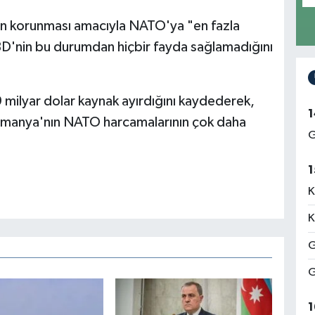
fakın korunması amacıyla NATO'ya "en fazla
D'nin bu durumdan hiçbir fayda sağlamadığını
ilyar dolar kaynak ayırdığını kaydederek,
1
 Almanya'nın NATO harcamalarının çok daha
G
1
K
K
G
G
1