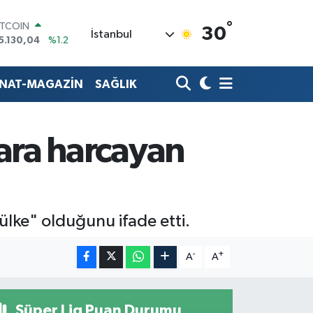
°
ITCOIN
30
İstanbul
5.130,04
%1.2
OLAR
7,7106
%0.17
URO
ANAT-MAGAZİN
SAĞLIK
5,1652
%0.27
TERLİN
4,4046
%0.35
RAM ALTIN
ara harcayan
618.49
%2.12
İST100
3.773
%-19
ke" olduğunu ifade etti.
-
+
A
A
Süper Lig Puan Durumu