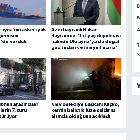
B
B
rayna’nın askeri yük
Azerbaycanlı Bakan
A
gemisini
Bayramov: 'İhtiyaç duyulması
z’de vurduk
halinde Ukrayna'ya da doğal
1
gaz tedarik etmeye hazırız'
S
Y
 Lübnan arasındaki
Kiev Belediye Başkanı Kliçko,
erin 7. turu
kentin balistik füze saldırısı
sürüyor
altında olduğunu açıkladı