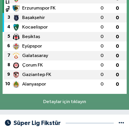
2
Erzurumspor FK
0
0
3
Başakşehir
0
0
4
Kocaelispor
0
0
5
Beşiktaş
0
0
6
Eyüpspor
0
0
7
Galatasaray
0
0
8
Çorum FK
0
0
9
Gaziantep FK
0
0
10
Alanyaspor
0
0
Detaylar için tıklayın
Süper Lig Fikstür