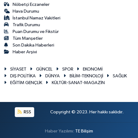
Nöbetçi Eczaneler
Hava Durumu
İstanbul Namaz Vakitleri
Trafik Durumu
Puan Durumu ve Fikstür
Tüm Manşetler
Son Dakika Haberleri
Haber Arşivi
SİYASET
GÜNCEL
SPOR
EKONOMİ
DIŞ POLİTİKA
DÜNYA
BİLİM-TEKNOLOJİ
SAĞLIK
EĞİTİM GENÇLİK
KÜLTÜR-SANAT-MAGAZİN
RSS
Copyright © 2023. Her hakkı saklıdır.
Haber Yazılımı:
TE Bilişim