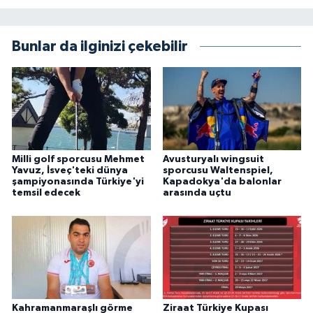
Bunlar da ilginizi çekebilir
Milli golf sporcusu Mehmet
Avusturyalı wingsuit
Yavuz, İsveç'teki dünya
sporcusu Waltenspiel,
şampiyonasında Türkiye'yi
Kapadokya'da balonlar
temsil edecek
arasında uçtu
Kahramanmaraşlı görme
Ziraat Türkiye Kupası