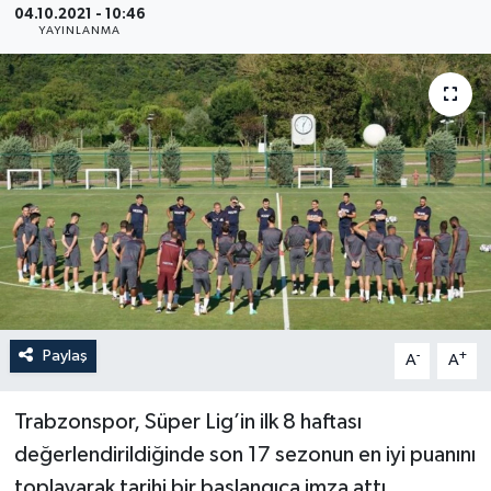
04.10.2021 - 10:46
YAYINLANMA
ÖZEL HABER
RÖPORTAJLAR
SAĞLIK
SİYASET
GÜNCEL
SPOR
Paylaş
-
+
A
A
YAŞAM
Trabzonspor, Süper Lig’in ilk 8 haftası
Yerel
değerlendirildiğinde son 17 sezonun en iyi puanını
toplayarak tarihi bir başlangıca imza attı.