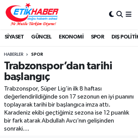
BİLİM-TEKNOLOJİ
Nöbetçi Eczaneler
SİYASET
GÜNCEL
EKONOMİ
SPOR
DIŞ POLİTİ
DIŞ POLİTİKA
Hava Durumu
DÜNYA
İstanbul Namaz Vakitleri
HABERLER
SPOR
Trabzonspor’dan tarihi
EĞİTİM GENÇLİK
Trafik Durumu
başlangıç
EKONOMİ
Süper Lig Puan Durumu ve Fikstür
Trabzonspor, Süper Lig’in ilk 8 haftası
değerlendirildiğinde son 17 sezonun en iyi puanını
KÖŞE YAZILARI
Tüm Manşetler
toplayarak tarihi bir başlangıca imza attı.
Karadeniz ekibi geçtiğimiz sezona ise 12 puanlık
KÜLTÜR-SANAT-MAGAZİN
Son Dakika Haberleri
bir fark atarak Abdullah Avcı’nın gelişinden
sonraki...
MEDYA
Haber Arşivi