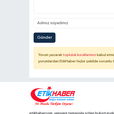
Gönder
Yorum yazarak
topluluk kurallarımızı
kabul etmi
yorumlardan EtikHaber hiçbir şekilde sorumlu 
etikhabercom, yepyeni temasıyla sizleri buluşturur