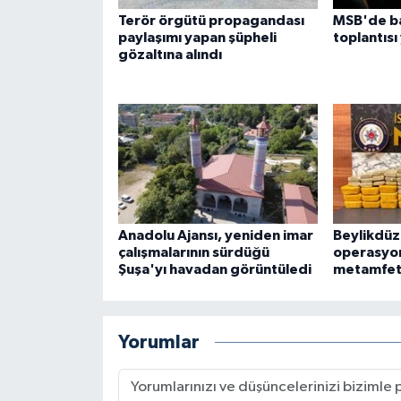
Terör örgütü propagandası
MSB'de ba
paylaşımı yapan şüpheli
toplantısı
gözaltına alındı
Anadolu Ajansı, yeniden imar
Beylikdüz
çalışmalarının sürdüğü
operasyon
Şuşa'yı havadan görüntüledi
metamfeta
Yorumlar