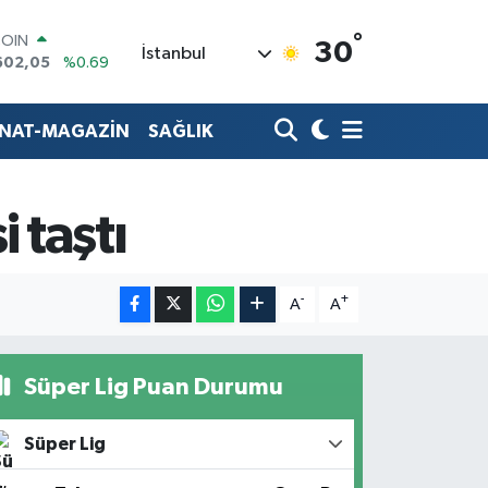
°
COIN
30
İstanbul
602,05
%0.69
LAR
6006
%0.06
RO
ANAT-MAGAZİN
SAĞLIK
0250
%0.02
RLİN
2398
%0.2
M ALTIN
 taştı
3.94
%0.32
T100
768
%48
-
+
A
A
Süper Lig Puan Durumu
Süper Lig