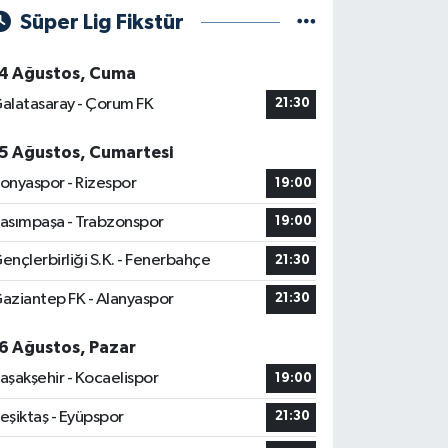
Süper Lig Fikstür
4 Ağustos, Cuma
alatasaray - Çorum FK
21:30
5 Ağustos, Cumartesi
onyaspor - Rizespor
19:00
asımpaşa - Trabzonspor
19:00
ençlerbirliği S.K. - Fenerbahçe
21:30
aziantep FK - Alanyaspor
21:30
6 Ağustos, Pazar
aşakşehir - Kocaelispor
19:00
eşiktaş - Eyüpspor
21:30