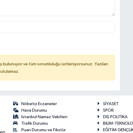
ş bulunuyor ve tüm sorumluluğu üstleniyorsunuz. Yazılan
tutulamaz.
Nöbetçi Eczaneler
SİYASET
Hava Durumu
SPOR
İstanbul Namaz Vakitleri
DIŞ POLİTİKA
Trafik Durumu
BİLİM-TEKNOLO
Puan Durumu ve Fikstür
EĞİTİM GENÇLİ
ken,