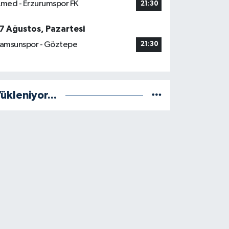
med - Erzurumspor FK
21:30
7 Ağustos, Pazartesi
amsunspor - Göztepe
21:30
ükleniyor...