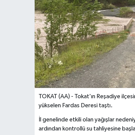
ÖZEL HABER
RÖPORTAJLAR
SAĞLIK
SİYASET
GÜNCEL
SPOR
TOKAT (AA) - Tokat'ın Reşadiye ilçesin
YAŞAM
yükselen Fardas Deresi taştı.
Yerel
İl genelinde etkili olan yağışlar neden
ardından kontrollü su tahliyesine başl