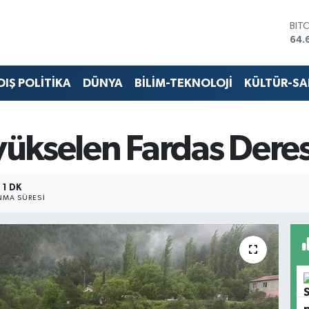
BIT
64.
DO
47,
EU
DIŞ POLİTİKA
DÜNYA
BİLİM-TEKNOLOJİ
KÜLTÜR-S
55,
STE
64,
GRA
yükselen Fardas Deresi
651
BİS
13.
1 DK
MA SÜRESI