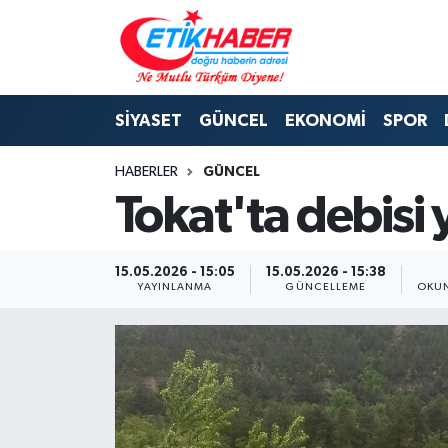
BİLİM-TEKNOLOJİ
Nöbetçi Eczaneler
SİYASET
GÜNCEL
EKONOMİ
SPOR
DIŞ POLİTİKA
Hava Durumu
HABERLER
GÜNCEL
DÜNYA
İstanbul Namaz Vakitleri
Tokat'ta debisi 
EĞİTİM GENÇLİK
Trafik Durumu
15.05.2026 - 15:05
15.05.2026 - 15:38
EKONOMİ
Süper Lig Puan Durumu ve Fikstür
YAYINLANMA
GÜNCELLEME
OKUN
KÖŞE YAZILARI
Tüm Manşetler
KÜLTÜR-SANAT-MAGAZİN
Son Dakika Haberleri
MEDYA
Haber Arşivi