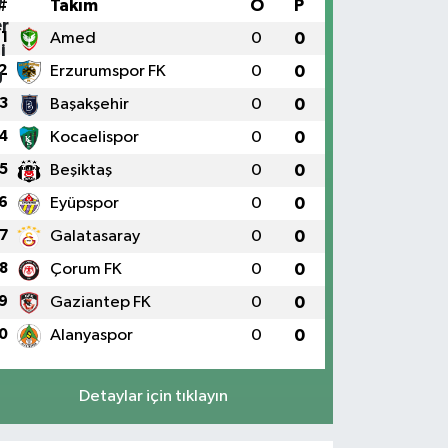
#
Takım
O
P
1
Amed
0
0
2
Erzurumspor FK
0
0
3
Başakşehir
0
0
4
Kocaelispor
0
0
5
Beşiktaş
0
0
6
Eyüpspor
0
0
7
Galatasaray
0
0
8
Çorum FK
0
0
9
Gaziantep FK
0
0
0
Alanyaspor
0
0
Detaylar için tıklayın