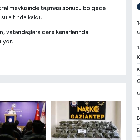
ntral mevkisinde taşması sonucu bölgede
su altında kaldı.
1
en, vatandaşlara dere kenarlarında
G
uyor.
1
K
K
G
G
1
B
B