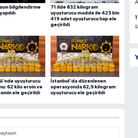
A
sın bilgilendirme
71 ilde 832 kilogram
 yapıldı
uyuşturucu madde ile 425 bin
1
419 adet uyuşturucu hap ele
geçirildi
S
Y
ü'nde uyuşturucu
İstanbul'da düzenlenen
u: 62 kilo eroin ve
operasyonda 62,9 kilogram
min ele geçirildi
uyuşturucu ele geçirildi