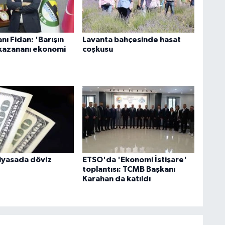
ı Fidan: 'Barışın
Lavanta bahçesinde hasat
kazananı ekonomi
coşkusu
iyasada döviz
ETSO'da 'Ekonomi İstişare'
toplantısı: TCMB Başkanı
Karahan da katıldı