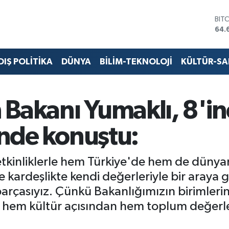
BIT
64.
DO
47,
EU
55,
DIŞ POLİTİKA
DÜNYA
BİLİM-TEKNOLOJİ
KÜLTÜR-S
STE
64,
GRA
651
Bakanı Yumaklı, 8'in
BİS
13.
i'nde konuştu:
etkinliklerle hem Türkiye'de hem de dünya
kardeşlikte kendi değerleriyle bir araya ge
 parçasıyız. Çünkü Bakanlığımızın birimler
hem kültür açısından hem toplum değerleri