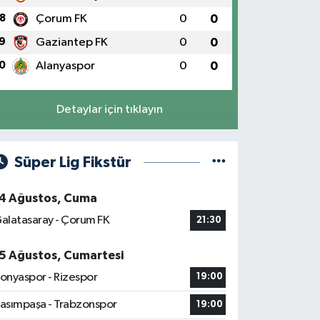
8
Çorum FK
0
0
9
Gaziantep FK
0
0
0
Alanyaspor
0
0
Detaylar için tıklayın
Süper Lig Fikstür
4 Ağustos, Cuma
alatasaray - Çorum FK
21:30
5 Ağustos, Cumartesi
onyaspor - Rizespor
19:00
asımpaşa - Trabzonspor
19:00