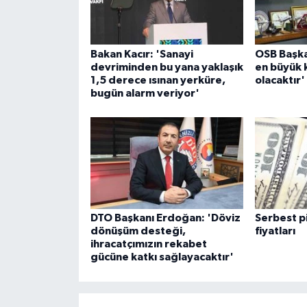
Bakan Kacır: 'Sanayi
OSB Başkan
devriminden bu yana yaklaşık
en büyük 
1,5 derece ısınan yerküre,
olacaktır'
bugün alarm veriyor'
DTO Başkanı Erdoğan: 'Döviz
Serbest p
dönüşüm desteği,
fiyatları
ihracatçımızın rekabet
gücüne katkı sağlayacaktır'