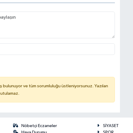
ş bulunuyor ve tüm sorumluluğu üstleniyorsunuz. Yazılan
tutulamaz.
Nöbetçi Eczaneler
SİYASET
Hava Durumu
SPOR