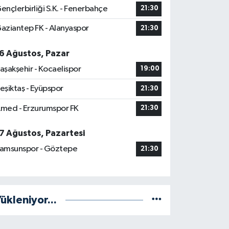
ençlerbirliği S.K. - Fenerbahçe
21:30
aziantep FK - Alanyaspor
21:30
6 Ağustos, Pazar
aşakşehir - Kocaelispor
19:00
eşiktaş - Eyüpspor
21:30
med - Erzurumspor FK
21:30
7 Ağustos, Pazartesi
amsunspor - Göztepe
21:30
ükleniyor...