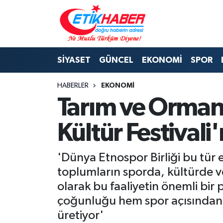
BİLİM-TEKNOLOJİ
Nöbetçi Eczaneler
SİYASET
GÜNCEL
EKONOMİ
SPOR
DIŞ POLİTİKA
Hava Durumu
HABERLER
EKONOMİ
DÜNYA
İstanbul Namaz Vakitleri
Tarım ve Orman 
EĞİTİM GENÇLİK
Trafik Durumu
Kültür Festival
EKONOMİ
Süper Lig Puan Durumu ve Fikstür
'Dünya Etnospor Birliği bu tür 
KÖŞE YAZILARI
Tüm Manşetler
toplumların sporda, kültürde ve 
olarak bu faaliyetin önemli bir
KÜLTÜR-SANAT-MAGAZİN
Son Dakika Haberleri
çoğunluğu hem spor açısından 
üretiyor'
MEDYA
Haber Arşivi