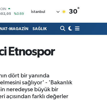
COIN
602,05
%0.69
°
30
İstanbul
LAR
6006
%0.06
RO
0250
%0.02
ANAT-MAGAZİN
SAĞLIK
RLİN
2398
%0.2
M ALTIN
3.94
%0.32
ci Etnospor
T100
768
%48
nın dört bir yanında
lmesini sağlıyor' - 'Bakanlık
inin neredeyse büyük bir
 açısından farklı değerler