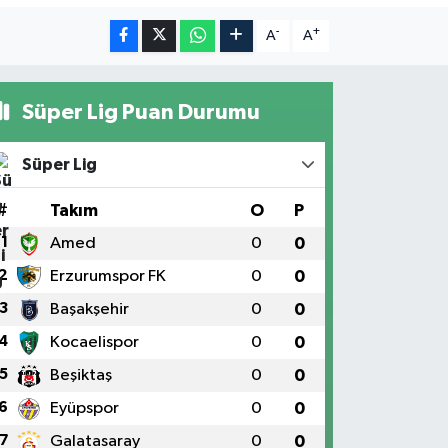
-
+
A
A
Süper Lig Puan Durumu
Süper Lig
#
Takım
O
P
1
Amed
0
0
2
Erzurumspor FK
0
0
3
Başakşehir
0
0
4
Kocaelispor
0
0
5
Beşiktaş
0
0
6
Eyüpspor
0
0
7
Galatasaray
0
0