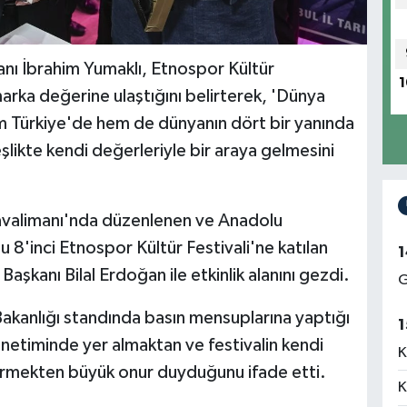
ı İbrahim Yumaklı, Etnospor Kültür
1
marka değerine ulaştığını belirterek, 'Dünya
hem Türkiye'de hem de dünyanın dört bir yanında
likte kendi değerleriyle bir araya gelmesini
avalimanı'nda düzenlenen ve Anadolu
u 8'inci Etnospor Kültür Festivali'ne katılan
1
aşkanı Bilal Erdoğan ile etkinlik alanını gezdi.
G
akanlığı standında basın mensuplarına yaptığı
1
netiminde yer almaktan ve festivalin kendi
K
görmekten büyük onur duyduğunu ifade etti.
K