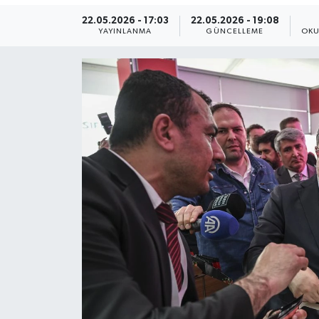
22.05.2026 - 17:03
22.05.2026 - 19:08
ÖZEL HABER
YAYINLANMA
GÜNCELLEME
OKU
RÖPORTAJLAR
SAĞLIK
SİYASET
GÜNCEL
SPOR
YAŞAM
Yerel