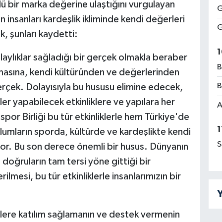
lü bir marka değerine ulaştığını vurgulayan
G
n insanları kardeşlik ikliminde kendi değerleri
G
, şunları kaydetti:
1
olaylıklar sağladığı bir gerçek olmakla beraber
B
şmasına, kendi kültüründen ve değerlerinden
B
rçek. Dolayısıyla bu hususu elimine edecek,
er yapabilecek etkinliklere ve yapılara her
A
por Birliği bu tür etkinliklerle hem Türkiye'de
1
umların sporda, kültürde ve kardeşlikte kendi
S
yor. Bu son derece önemli bir husus. Dünyanın
doğruların tam tersi yöne gittiği bir
lmesi, bu tür etkinliklerle insanlarımızın bir
Y
allere katılım sağlamanın ve destek vermenin