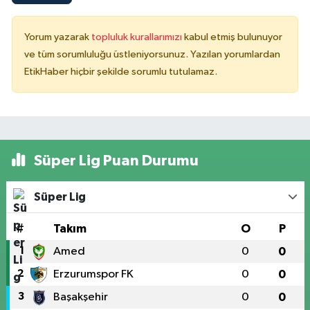
Yorum yazarak
topluluk kurallarımızı
kabul etmiş bulunuyor
ve tüm sorumluluğu üstleniyorsunuz. Yazılan yorumlardan
EtikHaber hiçbir şekilde sorumlu tutulamaz.
Süper Lig Puan Durumu
Süper Lig
#
Takım
O
P
1
Amed
0
0
2
Erzurumspor FK
0
0
3
Başakşehir
0
0