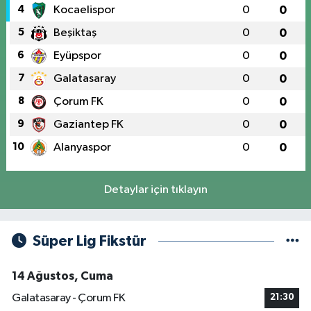
4
Kocaelispor
0
0
5
Beşiktaş
0
0
6
Eyüpspor
0
0
7
Galatasaray
0
0
8
Çorum FK
0
0
9
Gaziantep FK
0
0
10
Alanyaspor
0
0
Detaylar için tıklayın
Süper Lig Fikstür
14 Ağustos, Cuma
Galatasaray - Çorum FK
21:30