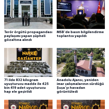
Terör örgütü propagandası
MSB'de basın bilgilendirme
paylaşımı yapan şüpheli
toplantısı yapıldı
gözaltına alındı
71 ilde 832 kilogram
Anadolu Ajansı, yeniden
uyuşturucu madde ile 425
imar çalışmalarının sürdüğü
bin 419 adet uyuşturucu
Şuşa'yı havadan
hap ele geçirildi
görüntüledi