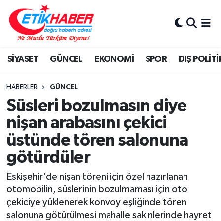
BİLİM-TEKNOLOJİ
Nöbetçi Eczaneler
SİYASET
GÜNCEL
EKONOMİ
SPOR
DIŞ POLİTİ
DIŞ POLİTİKA
Hava Durumu
DÜNYA
İstanbul Namaz Vakitleri
HABERLER
GÜNCEL
Süsleri bozulmasın diye
EĞİTİM GENÇLİK
Trafik Durumu
nişan arabasını çekici
üstünde tören salonuna
EKONOMİ
Süper Lig Puan Durumu ve Fikstür
götürdüler
KÖŞE YAZILARI
Tüm Manşetler
Eskişehir'de nişan töreni için özel hazırlanan
KÜLTÜR-SANAT-MAGAZİN
Son Dakika Haberleri
otomobilin, süslerinin bozulmaması için oto
çekiciye yüklenerek konvoy eşliğinde tören
MEDYA
Haber Arşivi
salonuna götürülmesi mahalle sakinlerinde hayret