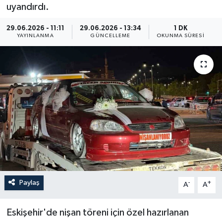
uyandırdı.
ÖZEL HABER
29.06.2026 - 11:11
29.06.2026 - 13:34
1 DK
YAYINLANMA
GÜNCELLEME
OKUNMA SÜRESI
RÖPORTAJLAR
SAĞLIK
SİYASET
GÜNCEL
SPOR
YAŞAM
Paylaş
-
+
A
A
Yerel
Eskişehir'de nişan töreni için özel hazırlanan