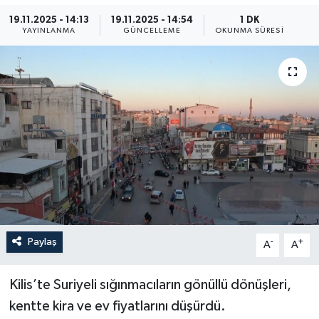
19.11.2025 - 14:13
19.11.2025 - 14:54
1 DK
ÖZEL HABER
YAYINLANMA
GÜNCELLEME
OKUNMA SÜRESI
RÖPORTAJLAR
SAĞLIK
SİYASET
GÜNCEL
SPOR
Paylaş
YAŞAM
-
+
A
A
Yerel
Kilis’te Suriyeli sığınmacıların gönüllü dönüşleri,
kentte kira ve ev fiyatlarını düşürdü.