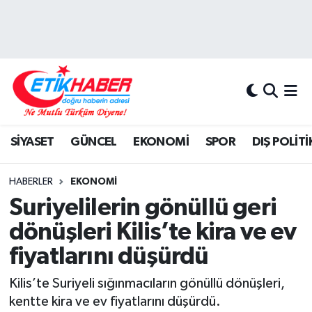
BİLİM-TEKNOLOJİ
Nöbetçi Eczaneler
DIŞ POLİTİKA
Hava Durumu
DÜNYA
İstanbul Namaz Vakitleri
SİYASET
GÜNCEL
EKONOMİ
SPOR
DIŞ POLİTİ
EĞİTİM GENÇLİK
Trafik Durumu
HABERLER
EKONOMİ
EKONOMİ
Süper Lig Puan Durumu ve Fikstür
Suriyelilerin gönüllü geri
dönüşleri Kilis’te kira ve ev
KÖŞE YAZILARI
Tüm Manşetler
fiyatlarını düşürdü
KÜLTÜR-SANAT-MAGAZİN
Son Dakika Haberleri
Kilis’te Suriyeli sığınmacıların gönüllü dönüşleri,
kentte kira ve ev fiyatlarını düşürdü.
MEDYA
Haber Arşivi