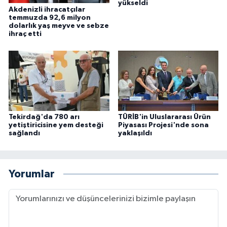
yükseldi
Akdenizli ihracatçılar
temmuzda 92,6 milyon
dolarlık yaş meyve ve sebze
ihraç etti
Tekirdağ'da 780 arı
TÜRİB'in Uluslararası Ürün
yetiştiricisine yem desteği
Piyasası Projesi'nde sona
sağlandı
yaklaşıldı
Yorumlar