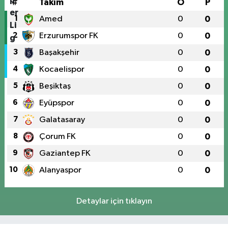
#
Takım
O
P
1
Amed
0
0
2
Erzurumspor FK
0
0
3
Başakşehir
0
0
4
Kocaelispor
0
0
5
Beşiktaş
0
0
6
Eyüpspor
0
0
7
Galatasaray
0
0
8
Çorum FK
0
0
9
Gaziantep FK
0
0
10
Alanyaspor
0
0
Detaylar için tıklayın