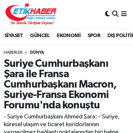
BİLİM-TEKNOLOJİ
Nöbetçi Eczaneler
SİYASET
GÜNCEL
EKONOMİ
SPOR
DIŞ POLİTİ
DIŞ POLİTİKA
Hava Durumu
DÜNYA
İstanbul Namaz Vakitleri
HABERLER
DÜNYA
Suriye Cumhurbaşkanı
EĞİTİM GENÇLİK
Trafik Durumu
Şara ile Fransa
Cumhurbaşkanı Macron,
EKONOMİ
Süper Lig Puan Durumu ve Fikstür
Suriye-Fransa Ekonomi
KÖŞE YAZILARI
Tüm Manşetler
Forumu'nda konuştu
KÜLTÜR-SANAT-MAGAZİN
Son Dakika Haberleri
- Suriye Cumhurbaşkanı Ahmed Şara: -'Suriye,
küresel ulaşım ve ticaret koridorlarının
MEDYA
Haber Arşivi
vazgeçilmez bağlantı noktalarından biri haline