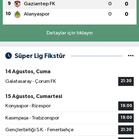
9
Gaziantep FK
0
0
10
Alanyaspor
0
0
Detaylar için tıklayın
Süper Lig Fikstür
14 Ağustos, Cuma
Galatasaray - Çorum FK
21:30
15 Ağustos, Cumartesi
Konyaspor - Rizespor
19:00
Kasımpaşa - Trabzonspor
19:00
Gençlerbirliği S.K. - Fenerbahçe
21:30