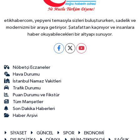
etikhabercom, yepyeni temasıyla sizleri buluştururken, sadelik ve
modernizmi bir araya getiriyor. Şatafattan kaçınıyor ve insanlara
haber okuyabilecekleri bir altyapı sunuyor.
Nöbetçi Eczaneler
Hava Durumu
İstanbul Namaz Vakitleri
Trafik Durumu
Puan Durumu ve Fikstür
Tüm Manşetler
Son Dakika Haberleri
Haber Arşivi
SİYASET
GÜNCEL
SPOR
EKONOMİ
DIŞ POLİTİKA
DÜNYA
BİLİM-TEKNOLOJİ
SAĞLIK