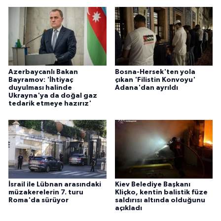
Azerbaycanlı Bakan
Bosna-Hersek'ten yola
Bayramov: 'İhtiyaç
çıkan 'Filistin Konvoyu'
duyulması halinde
Adana'dan ayrıldı
Ukrayna'ya da doğal gaz
tedarik etmeye hazırız'
İsrail ile Lübnan arasındaki
Kiev Belediye Başkanı
müzakerelerin 7. turu
Kliçko, kentin balistik füze
Roma'da sürüyor
saldırısı altında olduğunu
açıkladı