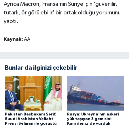
Ayrıca Macron, Fransa'nın Suriye için 'güvenilir,
tutarlı, öngörülebilir' bir ortak olduğu yorumunu
yaptı.
Kaynak:
AA
Bunlar da ilginizi çekebilir
Pakistan Başbakanı Şerif,
Rusya: Ukrayna’nın askeri
Suudi Arabistan Veliaht
yük taşıyan 3 gemisini
Prensi Selman ile görüştü
Karadeniz’de vurduk