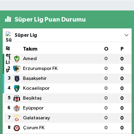
Süper Lig Puan Durumu
Süper Lig
#
Takım
O
P
1
Amed
0
0
2
Erzurumspor FK
0
0
3
Başakşehir
0
0
4
Kocaelispor
0
0
5
Beşiktaş
0
0
6
Eyüpspor
0
0
7
Galatasaray
0
0
8
Çorum FK
0
0