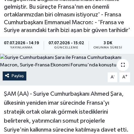
gelmiştir. Bu süreçte Fransa'nın en önemli
ÖZEL HABER
ortaklarımızdan biri olmasını istiyoruz' - Fransa
Cumhurbaşkanı Emmanuel Macron: - 'Fransa ve
RÖPORTAJLAR
Suriye arasındaki tarih bizi aşan bir güven tarihidir'
SAĞLIK
07.07.2026 - 14:19
07.07.2026 - 15:02
3 DK
YAYINLANMA
GÜNCELLEME
OKUNMA SÜRESI
SİYASET
GÜNCEL
Paylaş
-
+
A
A
SPOR
ŞAM (AA) - Suriye Cumhurbaşkanı Ahmed Şara,
YAŞAM
ülkesinin yeniden imar sürecinde Fransa'yı
stratejik ortak olarak görmek istediklerini
Yerel
belirterek, yatırımcıları somut projelerle
Suriye'nin kalkınma sürecine katılmaya davet etti.