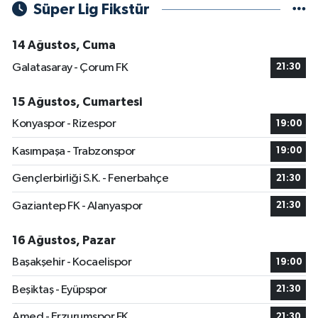
Süper Lig Fikstür
14 Ağustos, Cuma
Galatasaray - Çorum FK
21:30
15 Ağustos, Cumartesi
Konyaspor - Rizespor
19:00
Kasımpaşa - Trabzonspor
19:00
Gençlerbirliği S.K. - Fenerbahçe
21:30
Gaziantep FK - Alanyaspor
21:30
16 Ağustos, Pazar
Başakşehir - Kocaelispor
19:00
Beşiktaş - Eyüpspor
21:30
Amed - Erzurumspor FK
21:30