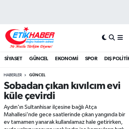
BİLİM-TEKNOLOJİ
Nöbetçi Eczaneler
DIŞ POLİTİKA
Hava Durumu
DÜNYA
İstanbul Namaz Vakitleri
SİYASET
GÜNCEL
EKONOMİ
SPOR
DIŞ POLİTİ
EĞİTİM GENÇLİK
Trafik Durumu
HABERLER
GÜNCEL
EKONOMİ
Süper Lig Puan Durumu ve Fikstür
Sobadan çıkan kıvılcım evi
küle çevirdi
KÖŞE YAZILARI
Tüm Manşetler
Aydın'ın Sultanhisar ilçesine bağlı Atça
KÜLTÜR-SANAT-MAGAZİN
Son Dakika Haberleri
Mahallesi'nde gece saatlerinde çıkan yangında bir
ev tamamen yanarak kullanılamaz hale getirirken,
MEDYA
Haber Arşivi