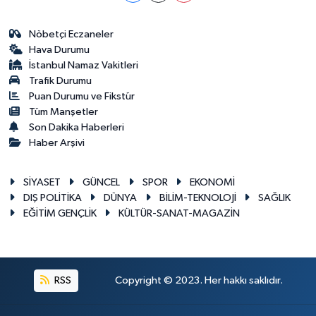
Nöbetçi Eczaneler
Hava Durumu
İstanbul Namaz Vakitleri
Trafik Durumu
Puan Durumu ve Fikstür
Tüm Manşetler
Son Dakika Haberleri
Haber Arşivi
SİYASET
GÜNCEL
SPOR
EKONOMİ
DIŞ POLİTİKA
DÜNYA
BİLİM-TEKNOLOJİ
SAĞLIK
EĞİTİM GENÇLİK
KÜLTÜR-SANAT-MAGAZİN
RSS
Copyright © 2023. Her hakkı saklıdır.