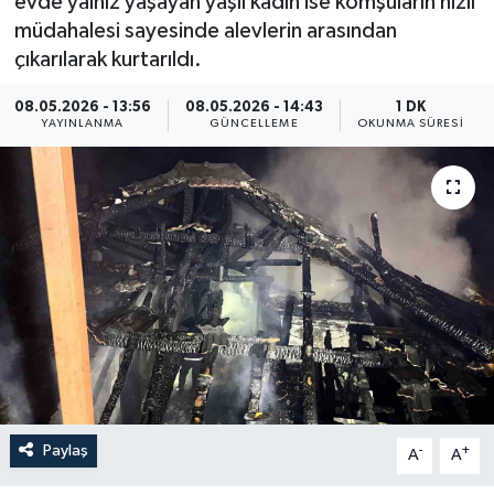
evde yalnız yaşayan yaşlı kadın ise komşuların hızlı
müdahalesi sayesinde alevlerin arasından
ÖZEL HABER
çıkarılarak kurtarıldı.
RÖPORTAJLAR
08.05.2026 - 13:56
08.05.2026 - 14:43
1 DK
YAYINLANMA
GÜNCELLEME
OKUNMA SÜRESI
SAĞLIK
SİYASET
GÜNCEL
SPOR
YAŞAM
Yerel
Paylaş
-
+
A
A