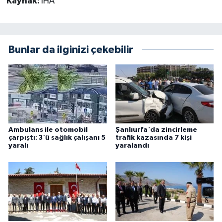
Kaynak:
İHA
Bunlar da ilginizi çekebilir
Ambulans ile otomobil
Şanlıurfa'da zincirleme
çarpıştı: 3'ü sağlık çalışanı 5
trafik kazasında 7 kişi
yaralı
yaralandı