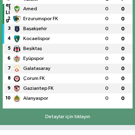
1
Amed
0
0
2
Erzurumspor FK
0
0
3
Başakşehir
0
0
4
Kocaelispor
0
0
5
Beşiktaş
0
0
6
Eyüpspor
0
0
7
Galatasaray
0
0
8
Çorum FK
0
0
9
Gaziantep FK
0
0
10
Alanyaspor
0
0
Detaylar için tıklayın