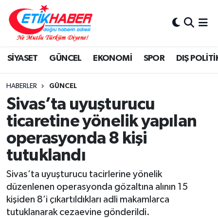
BİLİM-TEKNOLOJİ
Nöbetçi Eczaneler
SİYASET
GÜNCEL
EKONOMİ
SPOR
DIŞ POLİTİ
DIŞ POLİTİKA
Hava Durumu
DÜNYA
İstanbul Namaz Vakitleri
HABERLER
GÜNCEL
Sivas’ta uyuşturucu
EĞİTİM GENÇLİK
Trafik Durumu
ticaretine yönelik yapılan
operasyonda 8 kişi
EKONOMİ
Süper Lig Puan Durumu ve Fikstür
tutuklandı
KÖŞE YAZILARI
Tüm Manşetler
Sivas’ta uyuşturucu tacirlerine yönelik
KÜLTÜR-SANAT-MAGAZİN
Son Dakika Haberleri
düzenlenen operasyonda gözaltına alının 15
kişiden 8’i çıkartıldıkları adli makamlarca
MEDYA
Haber Arşivi
tutuklanarak cezaevine gönderildi.