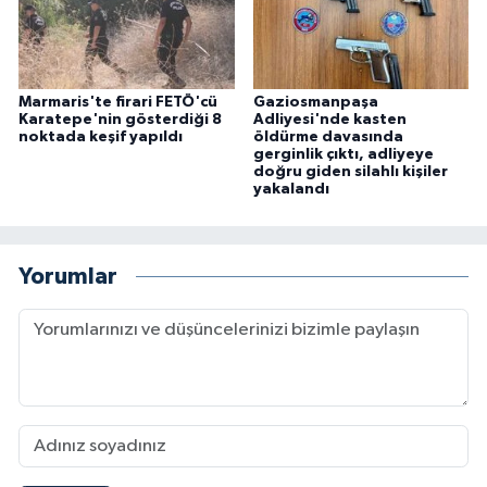
Marmaris'te firari FETÖ'cü
Gaziosmanpaşa
Karatepe'nin gösterdiği 8
Adliyesi'nde kasten
noktada keşif yapıldı
öldürme davasında
gerginlik çıktı, adliyeye
doğru giden silahlı kişiler
yakalandı
Yorumlar