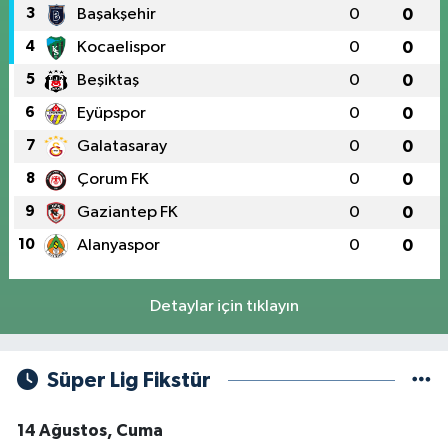
3
Başakşehir
0
0
4
Kocaelispor
0
0
5
Beşiktaş
0
0
6
Eyüpspor
0
0
7
Galatasaray
0
0
8
Çorum FK
0
0
9
Gaziantep FK
0
0
10
Alanyaspor
0
0
Detaylar için tıklayın
Süper Lig Fikstür
14 Ağustos, Cuma