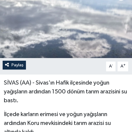
ÖZEL HABER
RÖPORTAJLAR
SAĞLIK
SİYASET
Paylaş
-
+
A
A
GÜNCEL
SİVAS (AA) - Sivas'ın Hafik ilçesinde yoğun
SPOR
yağışların ardından 1500 dönüm tarım arazisini su
bastı.
YAŞAM
İlçede karların erimesi ve yoğun yağışların
Yerel
ardından Koru mevkisindeki tarım arazisi su