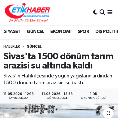
BİLİM-TEKNOLOJİ
Nöbetçi Eczaneler
SİYASET
GÜNCEL
EKONOMİ
SPOR
DIŞ POLİTİ
DIŞ POLİTİKA
Hava Durumu
DÜNYA
İstanbul Namaz Vakitleri
HABERLER
GÜNCEL
Sivas'ta 1500 dönüm tarım
EĞİTİM GENÇLİK
Trafik Durumu
arazisi su altında kaldı
EKONOMİ
Süper Lig Puan Durumu ve Fikstür
Sivas'ın Hafik ilçesinde yoğun yağışların ardından
1500 dönüm tarım arazisini su bastı.
KÖŞE YAZILARI
Tüm Manşetler
11.05.2026 - 12:13
11.05.2026 - 13:53
1 DK
YAYINLANMA
GÜNCELLEME
OKUNMA SÜRESI
KÜLTÜR-SANAT-MAGAZİN
Son Dakika Haberleri
MEDYA
Haber Arşivi