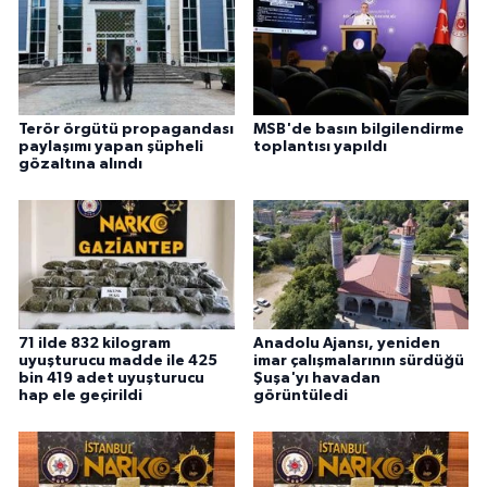
Terör örgütü propagandası
MSB'de basın bilgilendirme
paylaşımı yapan şüpheli
toplantısı yapıldı
gözaltına alındı
71 ilde 832 kilogram
Anadolu Ajansı, yeniden
uyuşturucu madde ile 425
imar çalışmalarının sürdüğü
bin 419 adet uyuşturucu
Şuşa'yı havadan
hap ele geçirildi
görüntüledi