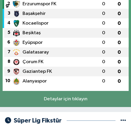
2
Erzurumspor FK
0
0
3
Başakşehir
0
0
4
Kocaelispor
0
0
5
Beşiktaş
0
0
6
Eyüpspor
0
0
7
Galatasaray
0
0
8
Çorum FK
0
0
9
Gaziantep FK
0
0
10
Alanyaspor
0
0
Detaylar için tıklayın
Süper Lig Fikstür