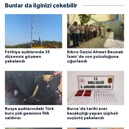
Bunlar da ilginizi çekebilir
Fethiye açıklarında 35
Kıbrıs Gazisi Ahmet Bacınak
düzensiz göçmen
İzmir'de son yolculuğuna
yakalandı
uğurlandı
Rusya açıklarındaki Türk
Bursa'da tarihi eser
kuru yük gemisine İHA
kaçakçılığı yapan şüpheli
saldırısı
suçüstü yakalandı