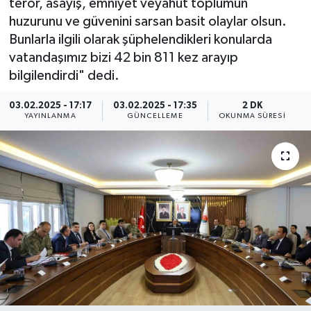
terör, asayiş, emniyet veyahut toplumun
huzurunu ve güvenini sarsan basit olaylar olsun.
ÖZEL HABER
Bunlarla ilgili olarak şüphelendikleri konularda
vatandaşımız bizi 42 bin 811 kez arayıp
RÖPORTAJLAR
bilgilendirdi" dedi.
SAĞLIK
03.02.2025 - 17:17
03.02.2025 - 17:35
2 DK
YAYINLANMA
GÜNCELLEME
OKUNMA SÜRESI
SİYASET
GÜNCEL
SPOR
YAŞAM
Yerel