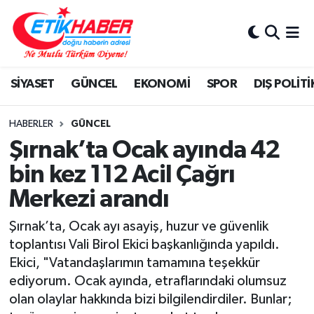
BİLİM-TEKNOLOJİ
Nöbetçi Eczaneler
SİYASET
GÜNCEL
EKONOMİ
SPOR
DIŞ POLİTİ
DIŞ POLİTİKA
Hava Durumu
DÜNYA
İstanbul Namaz Vakitleri
HABERLER
GÜNCEL
Şırnak’ta Ocak ayında 42
EĞİTİM GENÇLİK
Trafik Durumu
bin kez 112 Acil Çağrı
Merkezi arandı
EKONOMİ
Süper Lig Puan Durumu ve Fikstür
Şırnak’ta, Ocak ayı asayiş, huzur ve güvenlik
KÖŞE YAZILARI
Tüm Manşetler
toplantısı Vali Birol Ekici başkanlığında yapıldı.
Ekici, "Vatandaşlarımın tamamına teşekkür
KÜLTÜR-SANAT-MAGAZİN
Son Dakika Haberleri
ediyorum. Ocak ayında, etraflarındaki olumsuz
olan olaylar hakkında bizi bilgilendirdiler. Bunlar;
MEDYA
Haber Arşivi