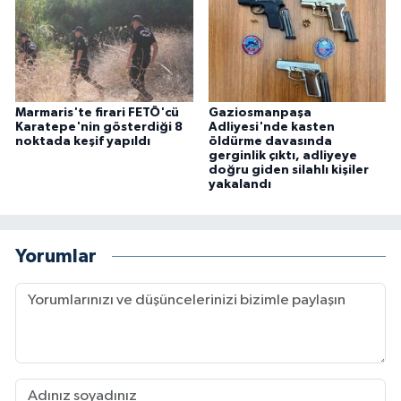
Marmaris'te firari FETÖ'cü
Gaziosmanpaşa
Karatepe'nin gösterdiği 8
Adliyesi'nde kasten
noktada keşif yapıldı
öldürme davasında
gerginlik çıktı, adliyeye
doğru giden silahlı kişiler
yakalandı
Yorumlar