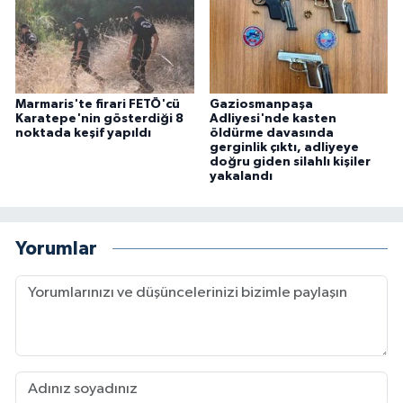
Marmaris'te firari FETÖ'cü
Gaziosmanpaşa
Karatepe'nin gösterdiği 8
Adliyesi'nde kasten
noktada keşif yapıldı
öldürme davasında
gerginlik çıktı, adliyeye
doğru giden silahlı kişiler
yakalandı
Yorumlar