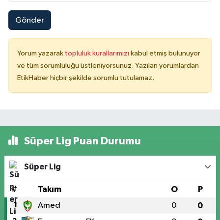
Gönder
Yorum yazarak
topluluk kurallarımızı
kabul etmiş bulunuyor
ve tüm sorumluluğu üstleniyorsunuz. Yazılan yorumlardan
EtikHaber hiçbir şekilde sorumlu tutulamaz.
Süper Lig Puan Durumu
Süper Lig
#
Takım
O
P
1
Amed
0
0