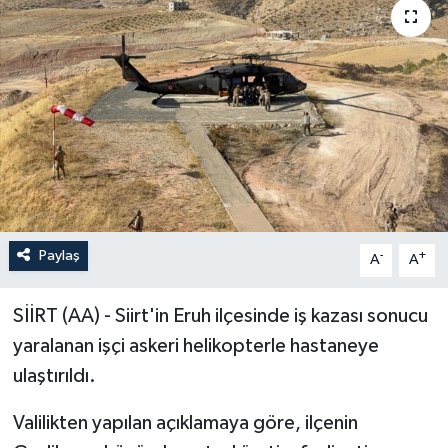
ÖZEL HABER
RÖPORTAJLAR
SAĞLIK
SİYASET
GÜNCEL
Paylaş
-
+
A
A
SPOR
SİİRT (AA) - Siirt'in Eruh ilçesinde iş kazası sonucu
YAŞAM
yaralanan işçi askeri helikopterle hastaneye
ulaştırıldı.
Yerel
Valilikten yapılan açıklamaya göre, ilçenin