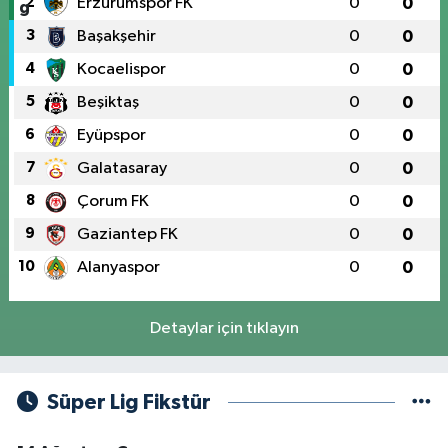
2
Erzurumspor FK
0
0
3
Başakşehir
0
0
4
Kocaelispor
0
0
5
Beşiktaş
0
0
6
Eyüpspor
0
0
7
Galatasaray
0
0
8
Çorum FK
0
0
9
Gaziantep FK
0
0
10
Alanyaspor
0
0
Detaylar için tıklayın
Süper Lig Fikstür