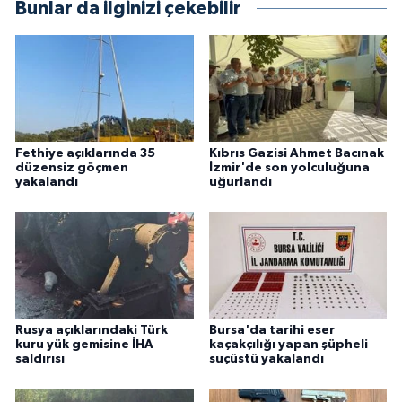
Bunlar da ilginizi çekebilir
Fethiye açıklarında 35
Kıbrıs Gazisi Ahmet Bacınak
düzensiz göçmen
İzmir'de son yolculuğuna
yakalandı
uğurlandı
Rusya açıklarındaki Türk
Bursa'da tarihi eser
kuru yük gemisine İHA
kaçakçılığı yapan şüpheli
saldırısı
suçüstü yakalandı