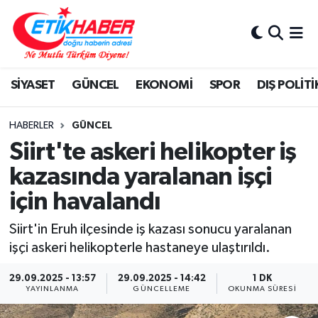
BİLİM-TEKNOLOJİ
Nöbetçi Eczaneler
SİYASET
GÜNCEL
EKONOMİ
SPOR
DIŞ POLİTİ
DIŞ POLİTİKA
Hava Durumu
DÜNYA
İstanbul Namaz Vakitleri
HABERLER
GÜNCEL
Siirt'te askeri helikopter iş
EĞİTİM GENÇLİK
Trafik Durumu
kazasında yaralanan işçi
için havalandı
EKONOMİ
Süper Lig Puan Durumu ve Fikstür
Siirt'in Eruh ilçesinde iş kazası sonucu yaralanan
KÖŞE YAZILARI
Tüm Manşetler
işçi askeri helikopterle hastaneye ulaştırıldı.
KÜLTÜR-SANAT-MAGAZİN
Son Dakika Haberleri
29.09.2025 - 13:57
29.09.2025 - 14:42
1 DK
YAYINLANMA
GÜNCELLEME
OKUNMA SÜRESI
MEDYA
Haber Arşivi