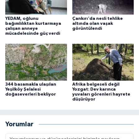
YEDAM, oğlunu
Çankırı'da nesli tehlike
bağımlılıktan kurtarmaya
altında olan vaşak
çalışan anneye
görüntülendi
mücadelesinde güç verdi
344 basamakla ulaşılan
Afrika belgeseli değil
Yeşilköy Şelalesi
Yozgat: Dev karınca
doğaseverleri bekliyor
yuvaları görenleri hayrete
düşürüyor
Yorumlar