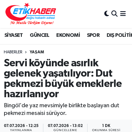
BİLİM-TEKNOLOJİ
Nöbetçi Eczaneler
SİYASET
GÜNCEL
EKONOMİ
SPOR
DIŞ POLİTİ
DIŞ POLİTİKA
Hava Durumu
DÜNYA
İstanbul Namaz Vakitleri
HABERLER
YAŞAM
Servi köyünde asırlık
EĞİTİM GENÇLİK
Trafik Durumu
gelenek yaşatılıyor: Dut
pekmezi büyük emeklerle
EKONOMİ
Süper Lig Puan Durumu ve Fikstür
hazırlanıyor
KÖŞE YAZILARI
Tüm Manşetler
Bingöl'de yaz mevsimiyle birlikte başlayan dut
KÜLTÜR-SANAT-MAGAZİN
Son Dakika Haberleri
pekmezi mesaisi sürüyor.
07.07.2026 - 12:25
07.07.2026 - 13:02
1 DK
MEDYA
Haber Arşivi
YAYINLANMA
GÜNCELLEME
OKUNMA SÜRESI