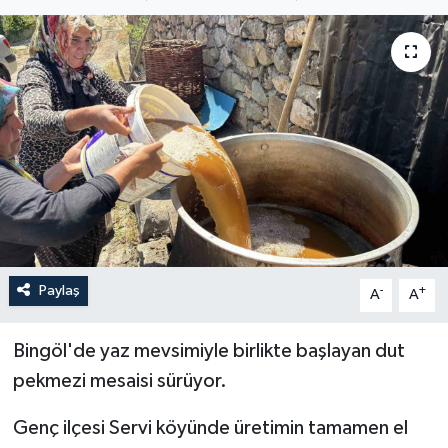
ÖZEL HABER
RÖPORTAJLAR
SAĞLIK
SİYASET
GÜNCEL
SPOR
Paylaş
-
+
A
A
YAŞAM
Bingöl'de yaz mevsimiyle birlikte başlayan dut
pekmezi mesaisi sürüyor.
Yerel
Genç ilçesi Servi köyünde üretimin tamamen el