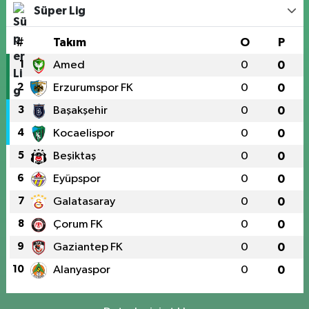
Süper Lig
#
Takım
O
P
1
Amed
0
0
2
Erzurumspor FK
0
0
3
Başakşehir
0
0
4
Kocaelispor
0
0
5
Beşiktaş
0
0
6
Eyüpspor
0
0
7
Galatasaray
0
0
8
Çorum FK
0
0
9
Gaziantep FK
0
0
10
Alanyaspor
0
0