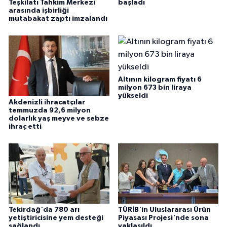
Teşkilatı Tahkim Merkezi
başladı
arasında işbirliği
mutabakat zaptı imzalandı
Altının kilogram fiyatı 6
milyon 673 bin liraya
yükseldi
Akdenizli ihracatçılar
temmuzda 92,6 milyon
dolarlık yaş meyve ve sebze
ihraç etti
Tekirdağ'da 780 arı
TÜRİB'in Uluslararası Ürün
yetiştiricisine yem desteği
Piyasası Projesi'nde sona
sağlandı
yaklaşıldı