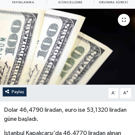
YAYINLANMA
GÜNCELLEME
OKUNMA SÜRESI
ÖZEL HABER
RÖPORTAJLAR
SAĞLIK
SİYASET
GÜNCEL
SPOR
Paylaş
-
+
A
A
YAŞAM
Dolar 46,4790 liradan, euro ise 53,1320 liradan
Yerel
güne başladı.
İstanbul Kapalıçarşı'da 46,4770 liradan alınan