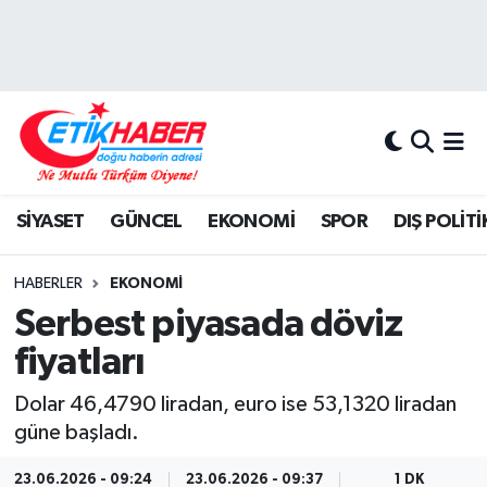
BİLİM-TEKNOLOJİ
Nöbetçi Eczaneler
DIŞ POLİTİKA
Hava Durumu
DÜNYA
İstanbul Namaz Vakitleri
SİYASET
GÜNCEL
EKONOMİ
SPOR
DIŞ POLİTİ
EĞİTİM GENÇLİK
Trafik Durumu
HABERLER
EKONOMİ
EKONOMİ
Süper Lig Puan Durumu ve Fikstür
Serbest piyasada döviz
fiyatları
KÖŞE YAZILARI
Tüm Manşetler
Dolar 46,4790 liradan, euro ise 53,1320 liradan
KÜLTÜR-SANAT-MAGAZİN
Son Dakika Haberleri
güne başladı.
MEDYA
Haber Arşivi
23.06.2026 - 09:24
23.06.2026 - 09:37
1 DK