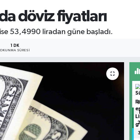
GRAM
a döviz fiyatları
6660
BİST
13.7
ise 53,4990 liradan güne başladı.
1 DK
OKUNMA SÜRESI