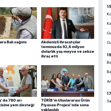
1
Ko
Ka
Ge
Zara Balı sağımı
Akdenizli ihracatçılar
Ga
temmuzda 92,6 milyon
dolarlık yaş meyve ve sebze
1
ihraç etti
Ba
Be
Am
1
'da 780 arı
TÜRİB'in Uluslararası Ürün
Sa
icisine yem desteği
Piyasası Projesi'nde sona
yaklaşıldı