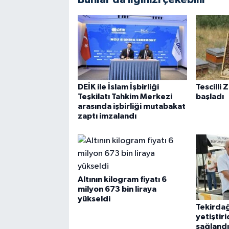
DEİK ile İslam İşbirliği
Tescilli 
Teşkilatı Tahkim Merkezi
başladı
arasında işbirliği mutabakat
zaptı imzalandı
Altının kilogram fiyatı 6
milyon 673 bin liraya
yükseldi
Tekirdağ
yetiştir
sağlandı