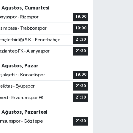
5 Ağustos, Cumartesi
nyaspor - Rizespor
19:00
sımpaşa - Trabzonspor
19:00
nçlerbirliği S.K. - Fenerbahçe
21:30
ziantep FK - Alanyaspor
21:30
6 Ağustos, Pazar
şakşehir - Kocaelispor
19:00
şiktaş - Eyüpspor
21:30
ed - Erzurumspor FK
21:30
7 Ağustos, Pazartesi
msunspor - Göztepe
21:30