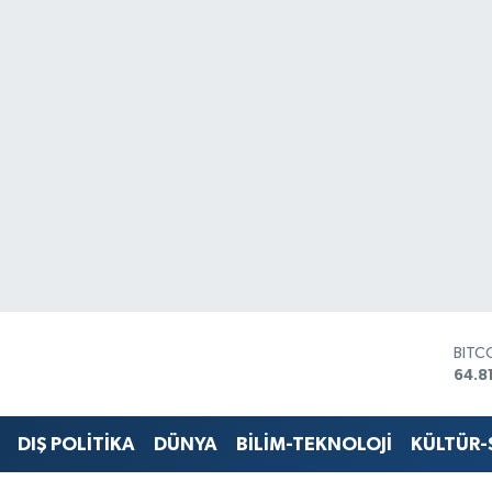
BITC
64.8
DOL
47,7
EUR
55,2
DIŞ POLİTİKA
DÜNYA
BİLİM-TEKNOLOJİ
KÜLTÜR
STER
64,4