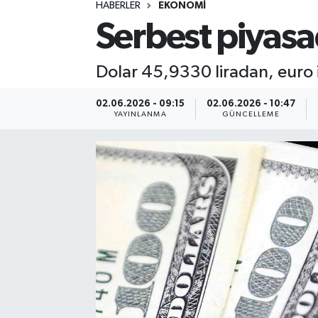
HABERLER
EKONOMİ
ÖZEL HABER
Serbest piyasad
RÖPORTAJLAR
Dolar 45,9330 liradan, euro 
SAĞLIK
02.06.2026 - 09:15
02.06.2026 - 10:47
YAYINLANMA
GÜNCELLEME
SİYASET
GÜNCEL
SPOR
YAŞAM
Yerel