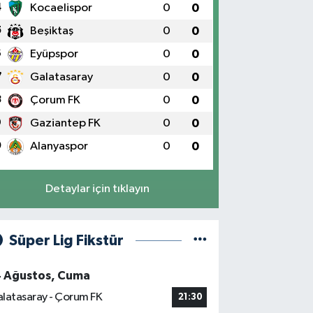
4
Kocaelispor
0
0
5
Beşiktaş
0
0
6
Eyüpspor
0
0
7
Galatasaray
0
0
8
Çorum FK
0
0
9
Gaziantep FK
0
0
0
Alanyaspor
0
0
Detaylar için tıklayın
Süper Lig Fikstür
4 Ağustos, Cuma
latasaray - Çorum FK
21:30