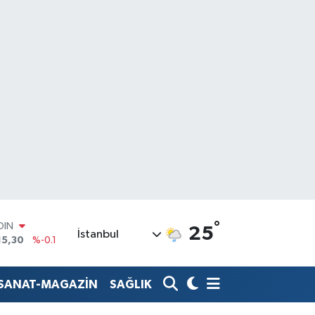
OIN
°
15,30
%-0.1
25
İstanbul
AR
436
%0.18
O
510
%0.32
-SANAT-MAGAZİN
SAĞLIK
LİN
811
%0.38