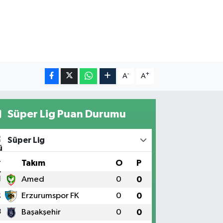
 ALTIN
.55
%0
100
79
%-14
-
+
A
A
Süper Lig Puan Durumu
Süper Lig
#
Takım
O
P
1
Amed
0
0
2
Erzurumspor FK
0
0
3
Başakşehir
0
0