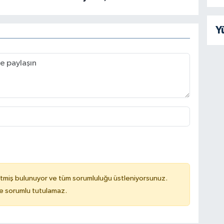
Y
tmiş bulunuyor ve tüm sorumluluğu üstleniyorsunuz.
de sorumlu tutulamaz.