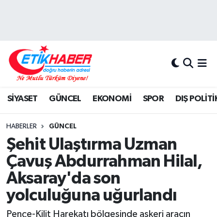
BİLİM-TEKNOLOJİ
Nöbetçi Eczaneler
DIŞ POLİTİKA
Hava Durumu
DÜNYA
İstanbul Namaz Vakitleri
SİYASET
GÜNCEL
EKONOMİ
SPOR
DIŞ POLİTİ
EĞİTİM GENÇLİK
Trafik Durumu
HABERLER
GÜNCEL
EKONOMİ
Süper Lig Puan Durumu ve Fikstür
Şehit Ulaştırma Uzman
Çavuş Abdurrahman Hilal,
KÖŞE YAZILARI
Tüm Manşetler
Aksaray'da son
KÜLTÜR-SANAT-MAGAZİN
Son Dakika Haberleri
yolculuğuna uğurlandı
MEDYA
Haber Arşivi
Pençe-Kilit Harekatı bölgesinde askeri aracın