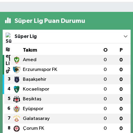
Süper Lig Puan Durumu
Süper Lig
#
Takım
O
P
1
Amed
0
0
2
Erzurumspor FK
0
0
3
Başakşehir
0
0
4
Kocaelispor
0
0
5
Beşiktaş
0
0
6
Eyüpspor
0
0
7
Galatasaray
0
0
8
Çorum FK
0
0