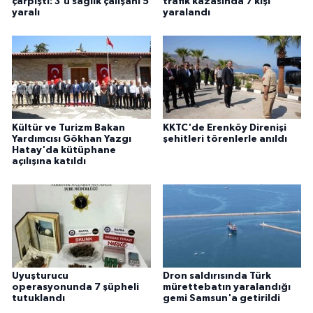
çarpıştı: 3'ü sağlık çalışanı 5
trafik kazasında 7 kişi
yaralı
yaralandı
Kültür ve Turizm Bakan
KKTC'de Erenköy Direnişi
Yardımcısı Gökhan Yazgı
şehitleri törenlerle anıldı
Hatay'da kütüphane
açılışına katıldı
Uyuşturucu
Dron saldırısında Türk
operasyonunda 7 şüpheli
mürettebatın yaralandığı
tutuklandı
gemi Samsun'a getirildi