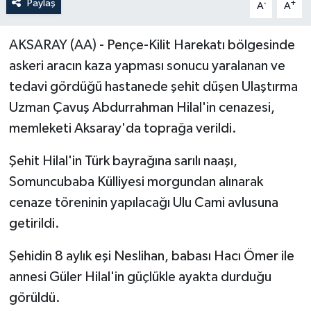
Paylaş
-
+
A
A
AKSARAY (AA) - Pençe-Kilit Harekatı bölgesinde
askeri aracın kaza yapması sonucu yaralanan ve
tedavi gördüğü hastanede şehit düşen Ulaştırma
Uzman Çavuş Abdurrahman Hilal'in cenazesi,
memleketi Aksaray'da toprağa verildi.
Şehit Hilal'in Türk bayrağına sarılı naaşı,
Somuncubaba Külliyesi morgundan alınarak
cenaze töreninin yapılacağı Ulu Cami avlusuna
getirildi.
Şehidin 8 aylık eşi Neslihan, babası Hacı Ömer ile
annesi Güler Hilal'in güçlükle ayakta durduğu
görüldü.