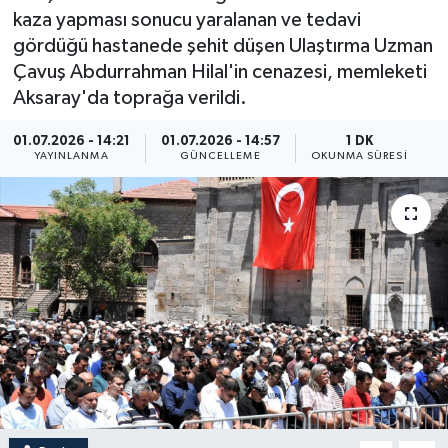
kaza yapması sonucu yaralanan ve tedavi
ÖZEL HABER
gördüğü hastanede şehit düşen Ulaştırma Uzman
Çavuş Abdurrahman Hilal'in cenazesi, memleketi
RÖPORTAJLAR
Aksaray'da toprağa verildi.
SAĞLIK
01.07.2026 - 14:21
01.07.2026 - 14:57
1 DK
YAYINLANMA
GÜNCELLEME
OKUNMA SÜRESI
SİYASET
GÜNCEL
SPOR
YAŞAM
Yerel