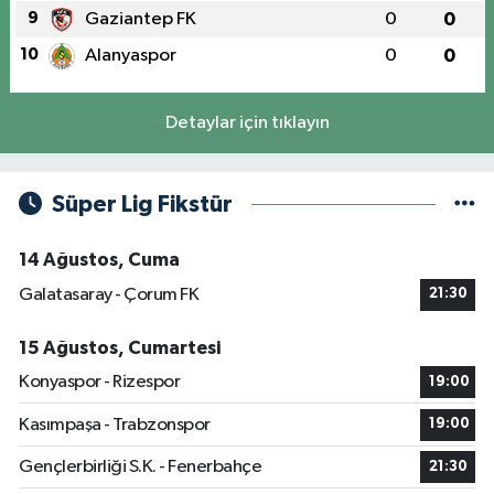
9
Gaziantep FK
0
0
10
Alanyaspor
0
0
Detaylar için tıklayın
Süper Lig Fikstür
14 Ağustos, Cuma
Galatasaray - Çorum FK
21:30
15 Ağustos, Cumartesi
Konyaspor - Rizespor
19:00
Kasımpaşa - Trabzonspor
19:00
Gençlerbirliği S.K. - Fenerbahçe
21:30