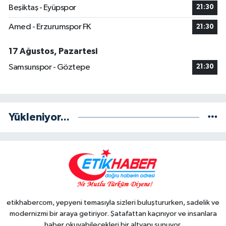
Beşiktaş - Eyüpspor
21:30
Amed - Erzurumspor FK
21:30
17 Ağustos, Pazartesi
Samsunspor - Göztepe
21:30
Yükleniyor...
etikhabercom, yepyeni temasıyla sizleri buluştururken, sadelik ve
modernizmi bir araya getiriyor. Şatafattan kaçınıyor ve insanlara
haber okuyabilecekleri bir altyapı sunuyor.