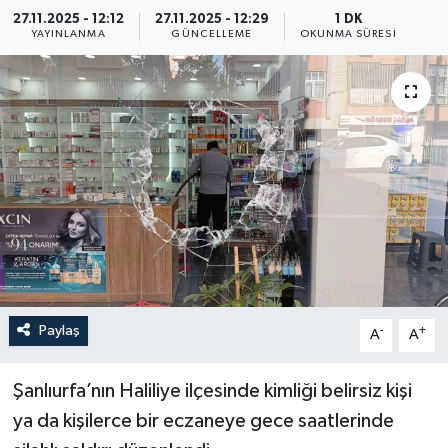
27.11.2025 - 12:12
27.11.2025 - 12:29
1 DK
ÖZEL HABER
YAYINLANMA
GÜNCELLEME
OKUNMA SÜRESI
RÖPORTAJLAR
SAĞLIK
SİYASET
GÜNCEL
SPOR
Paylaş
-
+
A
A
YAŞAM
Şanlıurfa’nın Haliliye ilçesinde kimliği belirsiz kişi
Yerel
ya da kişilerce bir eczaneye gece saatlerinde