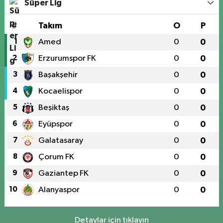
Süper Lig
#
Takım
O
P
1
Amed
0
0
2
Erzurumspor FK
0
0
3
Başakşehir
0
0
4
Kocaelispor
0
0
5
Beşiktaş
0
0
6
Eyüpspor
0
0
7
Galatasaray
0
0
8
Çorum FK
0
0
9
Gaziantep FK
0
0
10
Alanyaspor
0
0
Detaylar için tıklayın