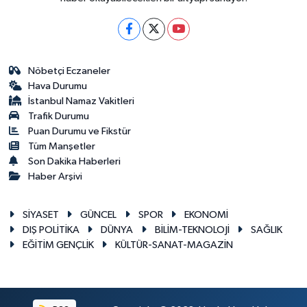
Nöbetçi Eczaneler
Hava Durumu
İstanbul Namaz Vakitleri
Trafik Durumu
Puan Durumu ve Fikstür
Tüm Manşetler
Son Dakika Haberleri
Haber Arşivi
SİYASET
GÜNCEL
SPOR
EKONOMİ
DIŞ POLİTİKA
DÜNYA
BİLİM-TEKNOLOJİ
SAĞLIK
EĞİTİM GENÇLİK
KÜLTÜR-SANAT-MAGAZİN