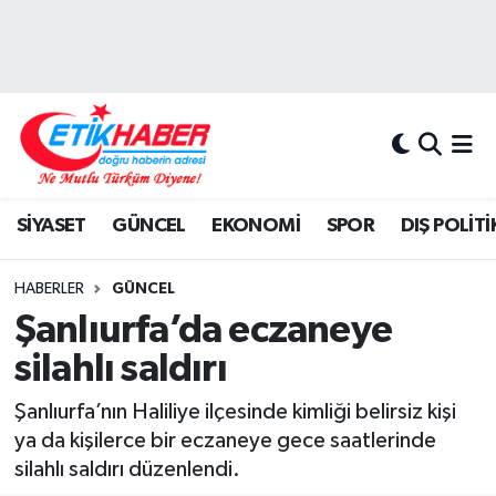
BİLİM-TEKNOLOJİ
Nöbetçi Eczaneler
DIŞ POLİTİKA
Hava Durumu
DÜNYA
İstanbul Namaz Vakitleri
SİYASET
GÜNCEL
EKONOMİ
SPOR
DIŞ POLİTİ
EĞİTİM GENÇLİK
Trafik Durumu
HABERLER
GÜNCEL
EKONOMİ
Süper Lig Puan Durumu ve Fikstür
Şanlıurfa’da eczaneye
silahlı saldırı
KÖŞE YAZILARI
Tüm Manşetler
Şanlıurfa’nın Haliliye ilçesinde kimliği belirsiz kişi
KÜLTÜR-SANAT-MAGAZİN
Son Dakika Haberleri
ya da kişilerce bir eczaneye gece saatlerinde
silahlı saldırı düzenlendi.
MEDYA
Haber Arşivi