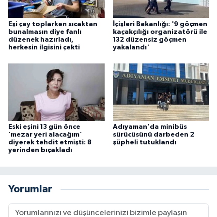
Eşi çay toplarken sıcaktan
İçişleri Bakanlığı: '9 göçmen
bunalmasın diye fanlı
kaçakçılığı organizatörü ile
düzenek hazırladı,
132 düzensiz göçmen
herkesin ilgisini çekti
yakalandı'
Eski eşini 13 gün önce
Adıyaman'da minibüs
'mezar yeri alacağım'
sürücüsünü darbeden 2
diyerek tehdit etmişti: 8
şüpheli tutuklandı
yerinden bıçakladı
Yorumlar