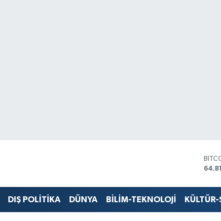
BITC
64.8
DOL
47,7
EUR
55,2
DIŞ POLİTİKA
DÜNYA
BİLİM-TEKNOLOJİ
KÜLTÜR
STER
64,4