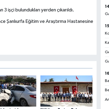
1
 3 işçi bulundukları yerden çıkarıldı.
Ga
erince Şanlıurfa Eğitim ve Araştırma Hastanesine
1
Ko
Ka
Ge
Ga
1
Ba
Be
Am