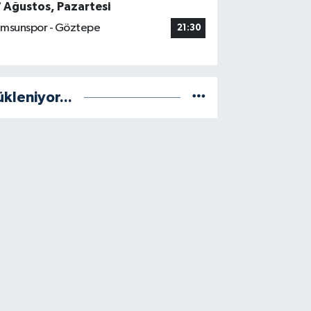
7 Ağustos, Pazartesi
msunspor - Göztepe
21:30
ükleniyor...