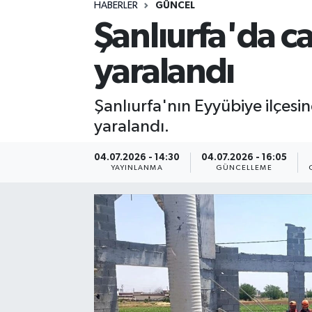
HABERLER
GÜNCEL
ÖZEL HABER
Şanlıurfa'da c
RÖPORTAJLAR
yaralandı
SAĞLIK
Şanlıurfa'nın Eyyübiye ilçes
yaralandı.
SİYASET
04.07.2026 - 14:30
04.07.2026 - 16:05
GÜNCEL
YAYINLANMA
GÜNCELLEME
SPOR
YAŞAM
Yerel