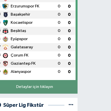
2
Erzurumspor FK
0
0
3
Başakşehir
0
0
4
Kocaelispor
0
0
5
Beşiktaş
0
0
6
Eyüpspor
0
0
7
Galatasaray
0
0
8
Çorum FK
0
0
9
Gaziantep FK
0
0
0
Alanyaspor
0
0
Detaylar için tıklayın
Süper Lig Fikstür