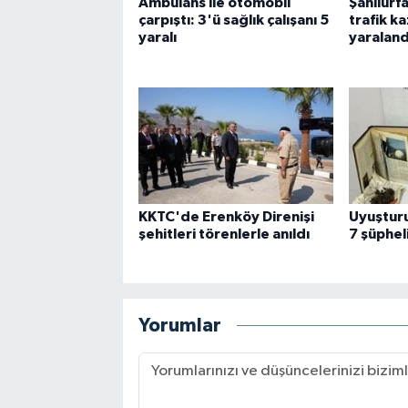
Ambulans ile otomobil
Şanlıurf
çarpıştı: 3'ü sağlık çalışanı 5
trafik ka
yaralı
yaraland
KKTC'de Erenköy Direnişi
Uyuştur
şehitleri törenlerle anıldı
7 şüphel
Yorumlar