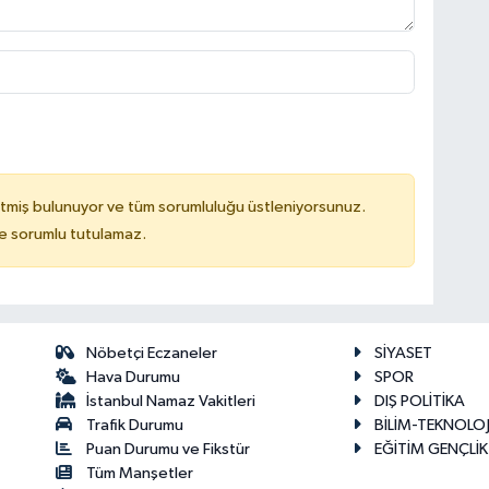
tmiş bulunuyor ve tüm sorumluluğu üstleniyorsunuz.
de sorumlu tutulamaz.
Nöbetçi Eczaneler
SİYASET
Hava Durumu
SPOR
İstanbul Namaz Vakitleri
DIŞ POLİTİKA
Trafik Durumu
BİLİM-TEKNOLOJ
Puan Durumu ve Fikstür
EĞİTİM GENÇLİK
Tüm Manşetler