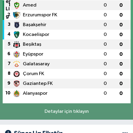
1
Amed
0
0
2
Erzurumspor FK
0
0
3
Başakşehir
0
0
4
Kocaelispor
0
0
5
Beşiktaş
0
0
6
Eyüpspor
0
0
7
Galatasaray
0
0
8
Çorum FK
0
0
9
Gaziantep FK
0
0
10
Alanyaspor
0
0
Detaylar için tıklayın