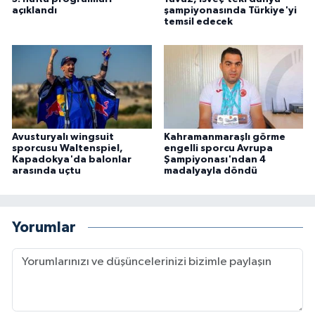
açıklandı
şampiyonasında Türkiye'yi
temsil edecek
Avusturyalı wingsuit
Kahramanmaraşlı görme
sporcusu Waltenspiel,
engelli sporcu Avrupa
Kapadokya'da balonlar
Şampiyonası'ndan 4
arasında uçtu
madalyayla döndü
Yorumlar