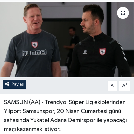
ÖZEL HABER
RÖPORTAJLAR
SAĞLIK
SİYASET
GÜNCEL
Paylaş
-
+
A
A
SPOR
SAMSUN (AA) - Trendyol Süper Lig ekiplerinden
YAŞAM
Yılport Samsunspor, 20 Nisan Cumartesi günü
Yerel
sahasında Yukatel Adana Demirspor ile yapacağı
maçı kazanmak istiyor.