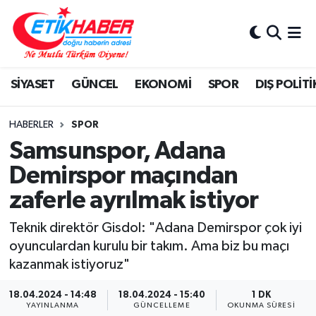
BİLİM-TEKNOLOJİ
Nöbetçi Eczaneler
SİYASET
GÜNCEL
EKONOMİ
SPOR
DIŞ POLİTİ
DIŞ POLİTİKA
Hava Durumu
DÜNYA
İstanbul Namaz Vakitleri
HABERLER
SPOR
Samsunspor, Adana
EĞİTİM GENÇLİK
Trafik Durumu
Demirspor maçından
zaferle ayrılmak istiyor
EKONOMİ
Süper Lig Puan Durumu ve Fikstür
Teknik direktör Gisdol: "Adana Demirspor çok iyi
KÖŞE YAZILARI
Tüm Manşetler
oyunculardan kurulu bir takım. Ama biz bu maçı
kazanmak istiyoruz"
KÜLTÜR-SANAT-MAGAZİN
Son Dakika Haberleri
18.04.2024 - 14:48
18.04.2024 - 15:40
1 DK
MEDYA
Haber Arşivi
YAYINLANMA
GÜNCELLEME
OKUNMA SÜRESI