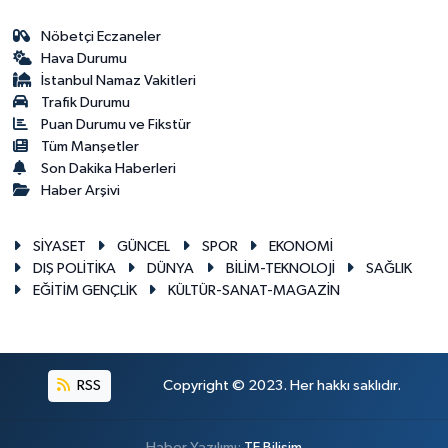
Nöbetçi Eczaneler
Hava Durumu
İstanbul Namaz Vakitleri
Trafik Durumu
Puan Durumu ve Fikstür
Tüm Manşetler
Son Dakika Haberleri
Haber Arşivi
SİYASET
GÜNCEL
SPOR
EKONOMİ
DIŞ POLİTİKA
DÜNYA
BİLİM-TEKNOLOJİ
SAĞLIK
EĞİTİM GENÇLİK
KÜLTÜR-SANAT-MAGAZİN
RSS
Copyright © 2023. Her hakkı saklıdır.
Haber Yazılımı:
TE Bilişim