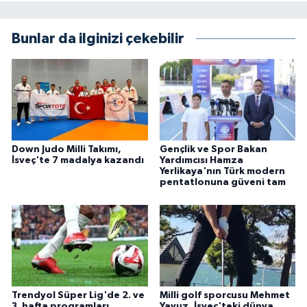
Bunlar da ilginizi çekebilir
Down Judo Milli Takımı,
Gençlik ve Spor Bakan
İsveç'te 7 madalya kazandı
Yardımcısı Hamza
Yerlikaya'nın Türk modern
pentatlonuna güveni tam
Trendyol Süper Lig'de 2. ve
Milli golf sporcusu Mehmet
3. hafta programları
Yavuz, İsveç'teki dünya