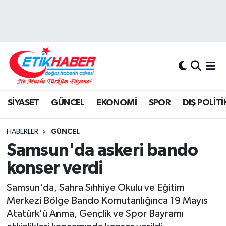
BİLİM-TEKNOLOJİ
Nöbetçi Eczaneler
DIŞ POLİTİKA
Hava Durumu
DÜNYA
İstanbul Namaz Vakitleri
SİYASET
GÜNCEL
EKONOMİ
SPOR
DIŞ POLİTİ
EĞİTİM GENÇLİK
Trafik Durumu
HABERLER
GÜNCEL
EKONOMİ
Süper Lig Puan Durumu ve Fikstür
Samsun'da askeri bando
konser verdi
KÖŞE YAZILARI
Tüm Manşetler
Samsun'da, Sahra Sıhhiye Okulu ve Eğitim
KÜLTÜR-SANAT-MAGAZİN
Son Dakika Haberleri
Merkezi Bölge Bando Komutanlığınca 19 Mayıs
Atatürk'ü Anma, Gençlik ve Spor Bayramı
MEDYA
Haber Arşivi