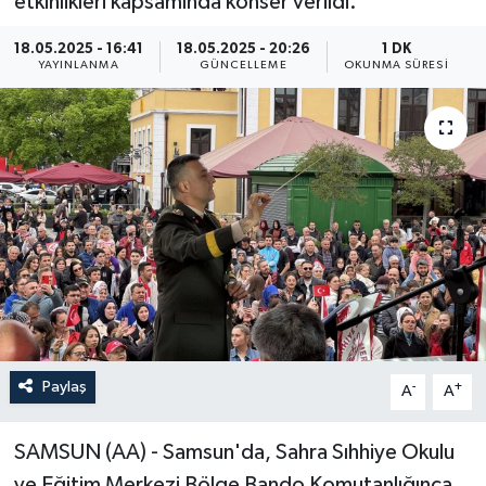
etkinlikleri kapsamında konser verildi.
ÖZEL HABER
18.05.2025 - 16:41
18.05.2025 - 20:26
1 DK
YAYINLANMA
GÜNCELLEME
OKUNMA SÜRESI
RÖPORTAJLAR
SAĞLIK
SİYASET
GÜNCEL
SPOR
YAŞAM
Paylaş
-
+
A
A
Yerel
SAMSUN (AA) - Samsun'da, Sahra Sıhhiye Okulu
ve Eğitim Merkezi Bölge Bando Komutanlığınca