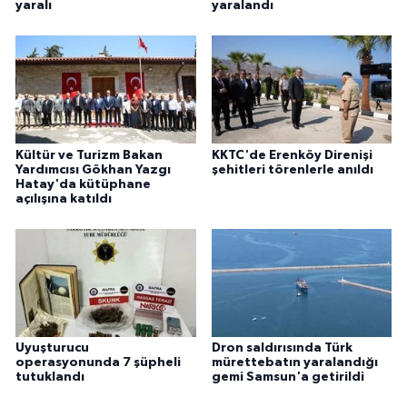
yaralı
yaralandı
Kültür ve Turizm Bakan
KKTC'de Erenköy Direnişi
Yardımcısı Gökhan Yazgı
şehitleri törenlerle anıldı
Hatay'da kütüphane
açılışına katıldı
Uyuşturucu
Dron saldırısında Türk
operasyonunda 7 şüpheli
mürettebatın yaralandığı
tutuklandı
gemi Samsun'a getirildi