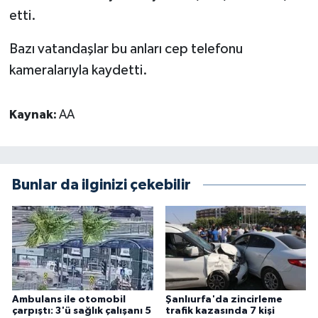
etti.
Bazı vatandaşlar bu anları cep telefonu
kameralarıyla kaydetti.
Kaynak:
AA
Bunlar da ilginizi çekebilir
Ambulans ile otomobil
Şanlıurfa'da zincirleme
çarpıştı: 3'ü sağlık çalışanı 5
trafik kazasında 7 kişi