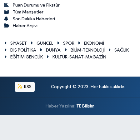
Puan Durumu ve Fikstür
Tüm Manşetler
Son Dakika Haberleri
Haber Arşivi
SİYASET
GÜNCEL
SPOR
EKONOMİ
DIŞ POLİTİKA
DÜNYA
BİLİM-TEKNOLOJİ
SAĞLIK
EĞİTİM GENÇLİK
KÜLTÜR-SANAT-MAGAZİN
RSS
Copyright © 2023. Her hakkı saklıdır.
Haber Yazılımı:
TE Bilişim