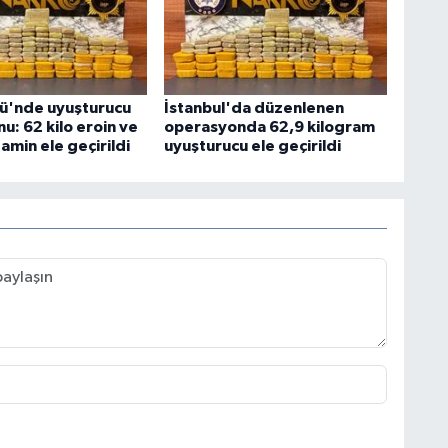
ü'nde uyuşturucu
İstanbul'da düzenlenen
u: 62 kilo eroin ve
operasyonda 62,9 kilogram
min ele geçirildi
uyuşturucu ele geçirildi