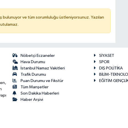
ş bulunuyor ve tüm sorumluluğu üstleniyorsunuz. Yazılan
tutulamaz.
Nöbetçi Eczaneler
SİYASET
Hava Durumu
SPOR
İstanbul Namaz Vakitleri
DIŞ POLİTİKA
Trafik Durumu
BİLİM-TEKNOLO
Puan Durumu ve Fikstür
EĞİTİM GENÇLİ
ken,
Tüm Manşetler
n
Son Dakika Haberleri
yapı
Haber Arşivi