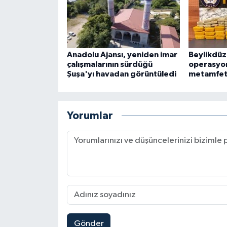
Anadolu Ajansı, yeniden imar
Beylikdüz
çalışmalarının sürdüğü
operasyon
Şuşa'yı havadan görüntüledi
metamfeta
Yorumlar
Gönder