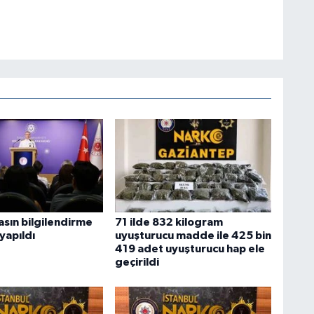
sın bilgilendirme
71 ilde 832 kilogram
 yapıldı
uyuşturucu madde ile 425 bin
419 adet uyuşturucu hap ele
geçirildi