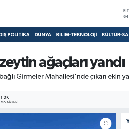
BI
64
DO
47
EU
DIŞ POLİTİKA
DÜNYA
BİLİM-TEKNOLOJİ
KÜLTÜR-S
55
ST
64
GR
zeytin ağaçları yandı
65
Bİ
13
ağlı Girmeler Mahallesi'nde çıkan ekin yan
1 DK
MA SÜRESI
Y