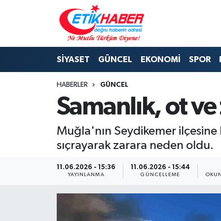
BİLİM-TEKNOLOJİ
Nöbetçi Eczaneler
SİYASET
GÜNCEL
EKONOMİ
SPOR
DIŞ POLİTİKA
Hava Durumu
HABERLER
GÜNCEL
DÜNYA
İstanbul Namaz Vakitleri
Samanlık, ot ve 
EĞİTİM GENÇLİK
Trafik Durumu
Muğla'nın Seydikemer ilçesine b
EKONOMİ
Süper Lig Puan Durumu ve Fikstür
sıçrayarak zarara neden oldu.
KÖŞE YAZILARI
Tüm Manşetler
11.06.2026 - 15:36
11.06.2026 - 15:44
YAYINLANMA
GÜNCELLEME
OKUN
KÜLTÜR-SANAT-MAGAZİN
Son Dakika Haberleri
MEDYA
Haber Arşivi