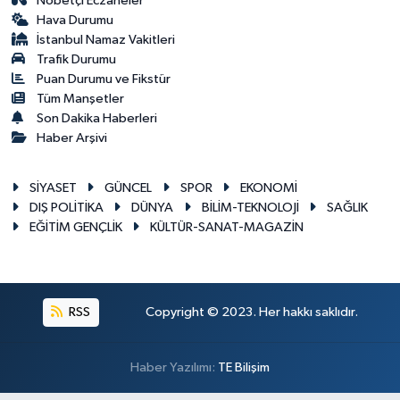
Nöbetçi Eczaneler
Hava Durumu
İstanbul Namaz Vakitleri
Trafik Durumu
Puan Durumu ve Fikstür
Tüm Manşetler
Son Dakika Haberleri
Haber Arşivi
SİYASET
GÜNCEL
SPOR
EKONOMİ
DIŞ POLİTİKA
DÜNYA
BİLİM-TEKNOLOJİ
SAĞLIK
EĞİTİM GENÇLİK
KÜLTÜR-SANAT-MAGAZİN
RSS
Copyright © 2023. Her hakkı saklıdır.
Haber Yazılımı:
TE Bilişim