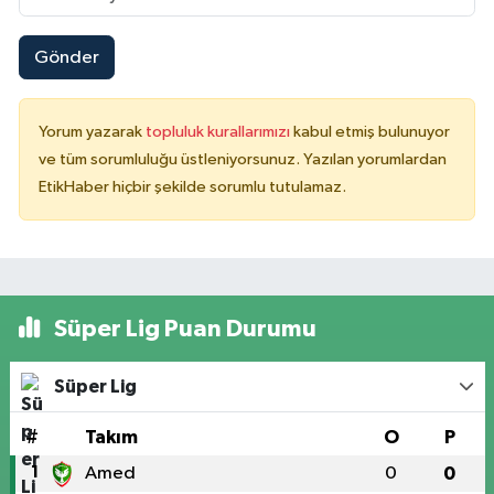
Gönder
Yorum yazarak
topluluk kurallarımızı
kabul etmiş bulunuyor
ve tüm sorumluluğu üstleniyorsunuz. Yazılan yorumlardan
EtikHaber hiçbir şekilde sorumlu tutulamaz.
Süper Lig Puan Durumu
Süper Lig
#
Takım
O
P
1
Amed
0
0