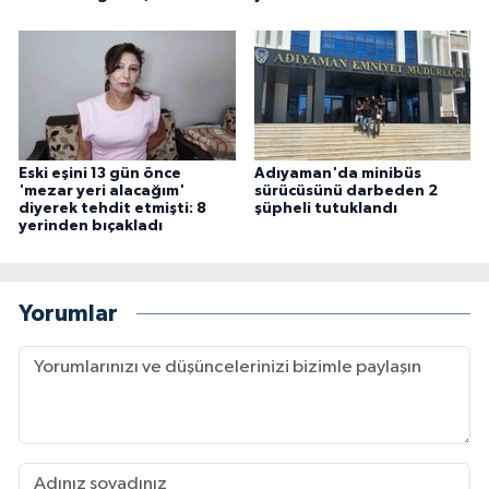
Eski eşini 13 gün önce
Adıyaman'da minibüs
'mezar yeri alacağım'
sürücüsünü darbeden 2
diyerek tehdit etmişti: 8
şüpheli tutuklandı
yerinden bıçakladı
Yorumlar