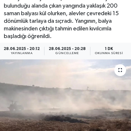
bulunduğu alanda çıkan yangında yaklaşık 200
ÖZEL HABER
saman balyası kül olurken, alevler çevredeki 15
dönümlük tarlaya da sıçradı. Yangının, balya
RÖPORTAJLAR
makinesinden çıktığı tahmin edilen kıvılcımla
başladığı öğrenildi.
SAĞLIK
28.06.2025 - 20:12
28.06.2025 - 20:28
1 DK
YAYINLANMA
GÜNCELLEME
OKUNMA SÜRESI
SİYASET
GÜNCEL
SPOR
YAŞAM
Yerel