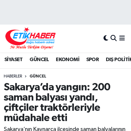
BİLİM-TEKNOLOJİ
Nöbetçi Eczaneler
DIŞ POLİTİKA
Hava Durumu
DÜNYA
İstanbul Namaz Vakitleri
SİYASET
GÜNCEL
EKONOMİ
SPOR
DIŞ POLİTİ
EĞİTİM GENÇLİK
Trafik Durumu
HABERLER
GÜNCEL
EKONOMİ
Süper Lig Puan Durumu ve Fikstür
Sakarya’da yangın: 200
saman balyası yandı,
KÖŞE YAZILARI
Tüm Manşetler
çiftçiler traktörleriyle
KÜLTÜR-SANAT-MAGAZİN
Son Dakika Haberleri
müdahale etti
MEDYA
Haber Arşivi
Sakarya’nın Kaynarca ilçesinde saman balyalarının