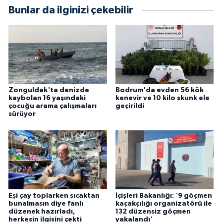
Bunlar da ilginizi çekebilir
Zonguldak'ta denizde
Bodrum'da evden 56 kök
kaybolan 16 yaşındaki
kenevir ve 10 kilo skunk ele
çocuğu arama çalışmaları
geçirildi
sürüyor
Eşi çay toplarken sıcaktan
İçişleri Bakanlığı: '9 göçmen
bunalmasın diye fanlı
kaçakçılığı organizatörü ile
düzenek hazırladı,
132 düzensiz göçmen
herkesin ilgisini çekti
yakalandı'