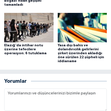
Boğazı'ndan geçişini
tamamladı
Elazığ'da intihar notu
Yasa dışı bahis ve
üzerine tefecilere
dolandırıcılık gelirlerini
operasyon: 6 tutuklama
şirket üzerinden akladığı
öne sürülen 22 şüpheli için
iddianame
Yorumlar