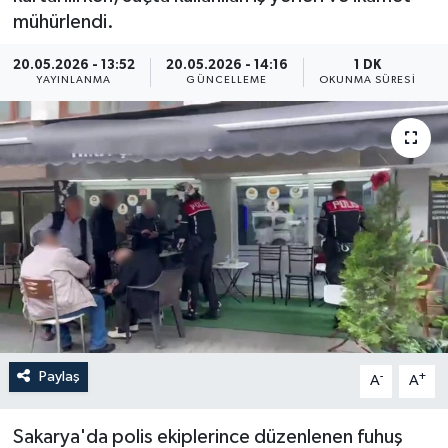
mühürlendi.
ÖZEL HABER
20.05.2026 - 13:52
20.05.2026 - 14:16
1 DK
YAYINLANMA
GÜNCELLEME
OKUNMA SÜRESI
RÖPORTAJLAR
SAĞLIK
SİYASET
GÜNCEL
SPOR
YAŞAM
Paylaş
-
+
A
A
Yerel
Sakarya'da polis ekiplerince düzenlenen fuhuş