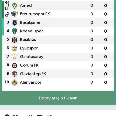
1
Amed
0
0
2
Erzurumspor FK
0
0
3
Başakşehir
0
0
4
Kocaelispor
0
0
5
Beşiktaş
0
0
6
Eyüpspor
0
0
7
Galatasaray
0
0
8
Çorum FK
0
0
9
Gaziantep FK
0
0
10
Alanyaspor
0
0
Detaylar için tıklayın