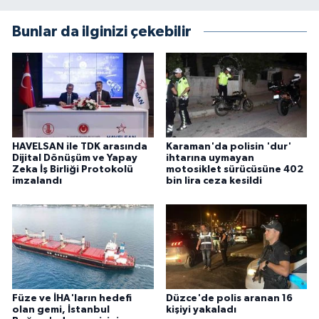
Bunlar da ilginizi çekebilir
HAVELSAN ile TDK arasında
Karaman'da polisin 'dur'
Dijital Dönüşüm ve Yapay
ihtarına uymayan
Zeka İş Birliği Protokolü
motosiklet sürücüsüne 402
imzalandı
bin lira ceza kesildi
Füze ve İHA'ların hedefi
Düzce'de polis aranan 16
olan gemi, İstanbul
kişiyi yakaladı