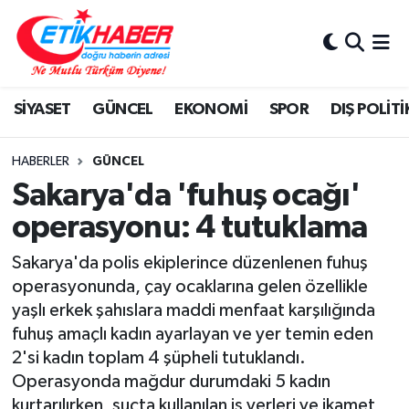
BİLİM-TEKNOLOJİ
Nöbetçi Eczaneler
SİYASET
GÜNCEL
EKONOMİ
SPOR
DIŞ POLİTİ
DIŞ POLİTİKA
Hava Durumu
DÜNYA
İstanbul Namaz Vakitleri
HABERLER
GÜNCEL
Sakarya'da 'fuhuş ocağı'
EĞİTİM GENÇLİK
Trafik Durumu
operasyonu: 4 tutuklama
EKONOMİ
Süper Lig Puan Durumu ve Fikstür
Sakarya'da polis ekiplerince düzenlenen fuhuş
operasyonunda, çay ocaklarına gelen özellikle
KÖŞE YAZILARI
Tüm Manşetler
yaşlı erkek şahıslara maddi menfaat karşılığında
fuhuş amaçlı kadın ayarlayan ve yer temin eden
KÜLTÜR-SANAT-MAGAZİN
Son Dakika Haberleri
2'si kadın toplam 4 şüpheli tutuklandı.
Operasyonda mağdur durumdaki 5 kadın
MEDYA
Haber Arşivi
kurtarılırken, suçta kullanılan iş yerleri ve ikamet