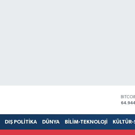
BITCO
64.94
DOLA
47,74
EURO
DIŞ POLİTİKA
DÜNYA
BİLİM-TEKNOLOJİ
KÜLTÜR
55,25
STERLİ