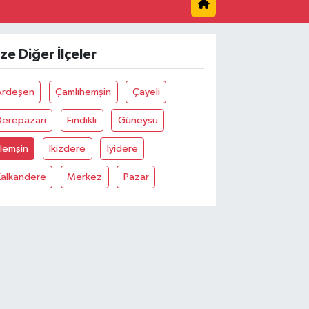
1
%0.38
ALTIN
55
%0.03
00
ize Diğer İlçeler
%-14
Ardeşen
Çamlıhemşin
Çayeli
Derepazari
Findikli
Güneysu
Hemşin
İkizdere
İyidere
Kalkandere
Merkez
Pazar