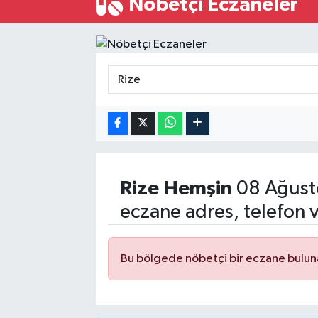
Nöbetçi Eczaneler
ÖZEL HABER
RÖPORTAJLAR
SAĞLIK
SİYASET
GÜNCEL
Rize
Hemşin
08 Ağust
SPOR
eczane adres, telefon 
YAŞAM
Bu bölgede nöbetçi bir eczane bulu
Yerel