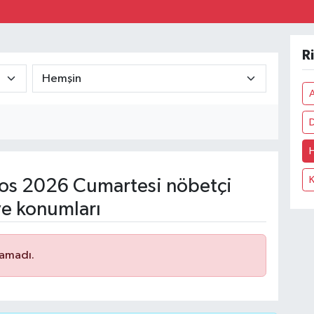
64,481
GRAM 
6660.
BİST1
R
13.779
os 2026 Cumartesi nöbetçi
ve konumları
namadı.