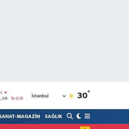
°
IN
30
İstanbul
4,08
%-0.18
R
36
%0.18
-SANAT-MAGAZİN
SAĞLIK
10
%0.32
N