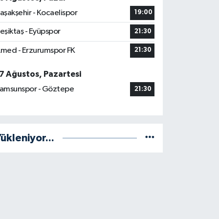
aşakşehir - Kocaelispor
19:00
eşiktaş - Eyüpspor
21:30
med - Erzurumspor FK
21:30
7 Ağustos, Pazartesi
amsunspor - Göztepe
21:30
ükleniyor...