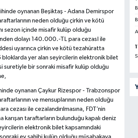
B
ihinde oynanan Beşiktaş - Adana Demirspor
B
aftarlarının neden olduğu çirkin ve kötü
ı sezon içinde misafir kulüp olduğu
A
nden dolayı 140.000.-TL para cezasI ile
1
desi uyarınca çirkin ve kötü tezahüratta
S
loklarda yer alan seyircilerin elektronik bilet
 suretiyle bir sonraki misafir kulüp olduğu
ne,
Y
hinde oynanan Çaykur Rizespor - Trabzonspor
raftarlarının ve mensuplarının neden olduğu
ra cezası ile cezalandırılmasına, FDT’nin
 karışan taraftarların bulunduğu kapalı deniz
eyircilerin elektronik bilet kapsamındaki
ir sonraki ev sahibi kulüp olduğu müsabakaya