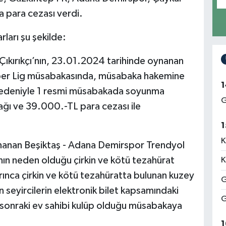
a para cezası verdi.
ları şu şekilde:
ıkırıkçı’nın, 23.01.2024 tarihinde oynanan
per Lig müsabakasında, müsabaka hakemine
1
 nedeniyle 1 resmi müsabakada soyunma
G
ağı ve 39.000.-TL para cezası ile
1
K
ynanan Beşiktaş - Adana Demirspor Trendyol
nın neden olduğu çirkin ve kötü tezahürat
K
ınca çirkin ve kötü tezahüratta bulunan kuzey
G
n seyircilerin elektronik bilet kapsamındaki
G
ir sonraki ev sahibi kulüp olduğu müsabakaya
1