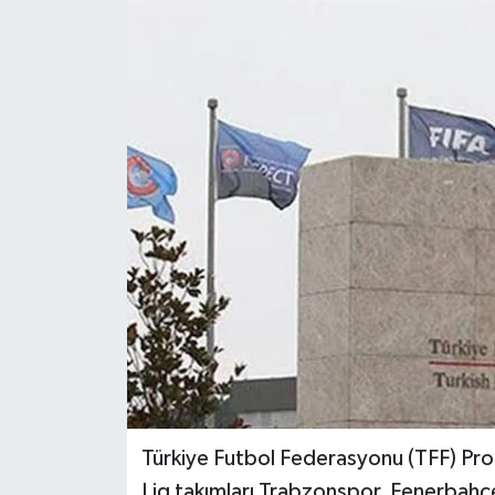
ÖZEL HABER
RÖPORTAJLAR
SAĞLIK
SİYASET
GÜNCEL
SPOR
YAŞAM
Yerel
Türkiye Futbol Federasyonu (TFF) Prof
Lig takımları Trabzonspor, Fenerbah