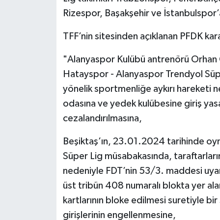
Rizespor, Başakşehir ve İstanbulspor’
TFF’nin sitesinden açıklanan PFDK karar
"Alanyaspor Kulübü antrenörü Orhan Ç
Hatayspor - Alanyaspor Trendyol Sü
yönelik sportmenliğe aykırı hareketi
odasına ve yedek kulübesine giriş yas
cezalandırılmasına,
Beşiktaş’ın, 23.01.2024 tarihinde o
Süper Lig müsabakasında, taraftarları
nedeniyle FDT’nin 53/3. maddesi uyar
üst tribün 408 numaralı blokta yer ala
kartlarının bloke edilmesi suretiyle b
girişlerinin engellenmesine,