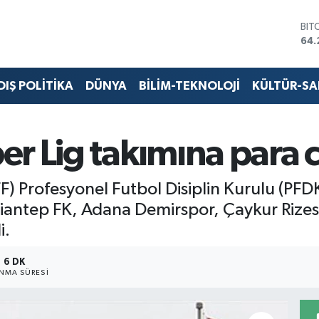
64.
DO
47,
EU
55,
STE
DIŞ POLİTİKA
DÜNYA
BİLİM-TEKNOLOJİ
KÜLTÜR-S
64,
GRA
651
r Lig takımına para c
BİS
13.
) Profesyonel Futbol Disiplin Kurulu (PFDK
antep FK, Adana Demirspor, Çaykur Rizes
i.
6 DK
NMA SÜRESI