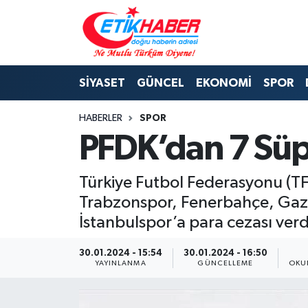
BİLİM-TEKNOLOJİ
Nöbetçi Eczaneler
SİYASET
GÜNCEL
EKONOMİ
SPOR
DIŞ POLİTİKA
Hava Durumu
HABERLER
SPOR
DÜNYA
İstanbul Namaz Vakitleri
PFDK’dan 7 Süpe
EĞİTİM GENÇLİK
Trafik Durumu
Türkiye Futbol Federasyonu (TFF
EKONOMİ
Süper Lig Puan Durumu ve Fikstür
Trabzonspor, Fenerbahçe, Gazi
İstanbulspor’a para cezası verd
KÖŞE YAZILARI
Tüm Manşetler
30.01.2024 - 15:54
30.01.2024 - 16:50
KÜLTÜR-SANAT-MAGAZİN
Son Dakika Haberleri
YAYINLANMA
GÜNCELLEME
OKU
MEDYA
Haber Arşivi