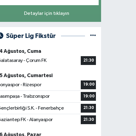
Detaylar için tıklayın
Süper Lig Fikstür
4 Ağustos, Cuma
alatasaray - Çorum FK
21:30
5 Ağustos, Cumartesi
onyaspor - Rizespor
19:00
asımpaşa - Trabzonspor
19:00
ençlerbirliği S.K. - Fenerbahçe
21:30
aziantep FK - Alanyaspor
21:30
6 Ağustos, Pazar