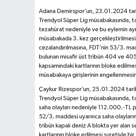
Adana Demirspor’un, 23.01.2024 tar
Trendyol Süper Lig müsabakasında, tar
tezahürat nedeniyle ve bu eylemin ayn
müsabakada 3. kez gerçekleştirilmesi
cezalandırılmasına, FDT’nin 53/3. mad
bulunan misafir üst tribün 404 ve 405 b
kapsamındaki kartlarının bloke edilmesi
müsabakaya girişlerinin engellenmesi
Çaykur Rizespor’un, 25.01.2024 tari
Trendyol Süper Lig müsabakasında, ta
saha olayları nedeniyle 112.000.-TL pa
52/3. maddesi uyarınca saha olaylarına
tribün kapalı deniz A blokta yer alan s
kartlarının bloke edilmesi suretiyle b