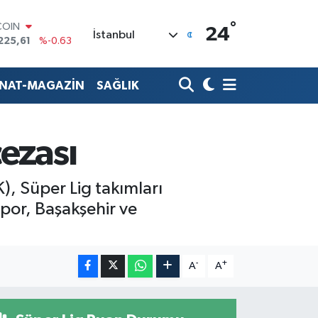
225,61
%-0.63
°
LAR
24
İstanbul
7143
%0.16
RO
0317
%-0.02
RLİN
ANAT-MAGAZİN
SAĞLIK
2463
%0.07
M ALTIN
0.40
%0.45
ezası
T100
799
%70
), Süper Lig takımları
por, Başakşehir ve
-
+
A
A