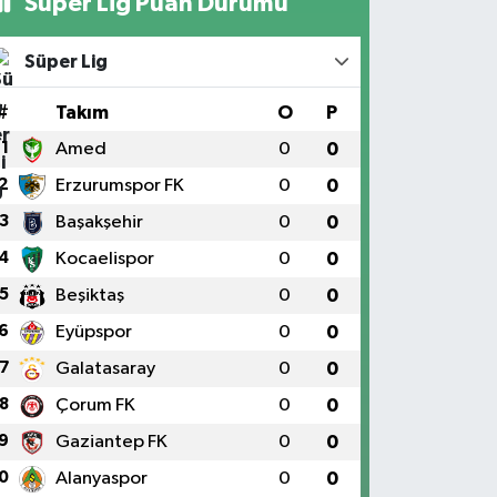
Süper Lig Puan Durumu
Süper Lig
#
Takım
O
P
1
Amed
0
0
2
Erzurumspor FK
0
0
3
Başakşehir
0
0
4
Kocaelispor
0
0
5
Beşiktaş
0
0
6
Eyüpspor
0
0
7
Galatasaray
0
0
8
Çorum FK
0
0
9
Gaziantep FK
0
0
0
Alanyaspor
0
0