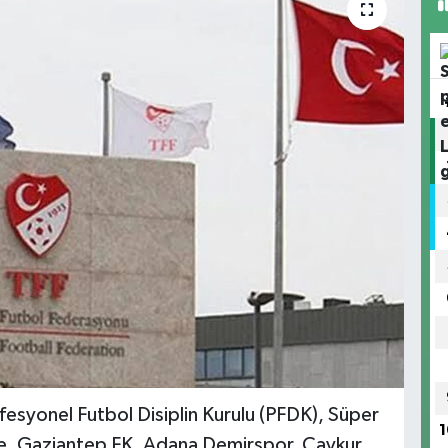
esyonel Futbol Disiplin Kurulu (PFDK), Süper
1
çe, Gaziantep FK, Adana Demirspor, Çaykur