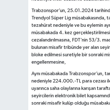
Trabzonspor’un, 25.01.2024 tarihin
Trendyol Süper Lig müsabakasında, tar
tezahürat nedeniyle ve bu eylemin ayn
müsabakada 4. kez gerçekleştirilmesi
cezalandırılmasına, FDT’nin 53/3. mad
bulunan misafir tribünde yer alan seyir
bloke edilmesi suretiyle bir sonraki m
engellenmesine,
Aynı müsabakada Trabzonspor’un, tara
nedeniyle 224.000.-TL para cezası il
uyarınca saha olaylarına karışan taraft
seyircilerin elektronik bilet kapsamında
sonraki misafir kulüp olduğu müsabaka