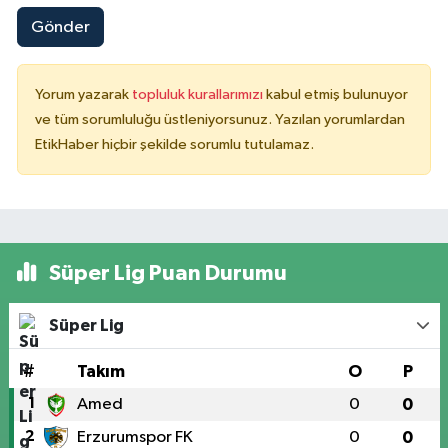
Gönder
Yorum yazarak
topluluk kurallarımızı
kabul etmiş bulunuyor
ve tüm sorumluluğu üstleniyorsunuz. Yazılan yorumlardan
EtikHaber hiçbir şekilde sorumlu tutulamaz.
Süper Lig Puan Durumu
Süper Lig
#
Takım
O
P
1
Amed
0
0
2
Erzurumspor FK
0
0