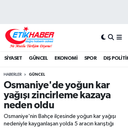
BİLİM-TEKNOLOJİ
Nöbetçi Eczaneler
DIŞ POLİTİKA
Hava Durumu
DÜNYA
İstanbul Namaz Vakitleri
SİYASET
GÜNCEL
EKONOMİ
SPOR
DIŞ POLİTİ
EĞİTİM GENÇLİK
Trafik Durumu
HABERLER
GÜNCEL
EKONOMİ
Süper Lig Puan Durumu ve Fikstür
Osmaniye'de yoğun kar
yağışı zincirleme kazaya
KÖŞE YAZILARI
Tüm Manşetler
neden oldu
KÜLTÜR-SANAT-MAGAZİN
Son Dakika Haberleri
Osmaniye'nin Bahçe ilçesinde yoğun kar yağışı
nedeniyle kayganlaşan yolda 5 aracın karıştığı
MEDYA
Haber Arşivi