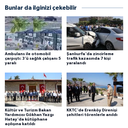
Bunlar da ilginizi çekebilir
Ambulans ile otomobil
Şanlıurfa'da zincirleme
çarpıştı: 3'ü sağlık çalışanı 5
trafik kazasında 7 kişi
yaralı
yaralandı
Kültür ve Turizm Bakan
KKTC'de Erenköy Direnişi
Yardımcısı Gökhan Yazgı
şehitleri törenlerle anıldı
Hatay'da kütüphane
açılışına katıldı