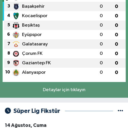
3
Başakşehir
0
0
4
Kocaelispor
0
0
5
Beşiktaş
0
0
6
Eyüpspor
0
0
7
Galatasaray
0
0
8
Çorum FK
0
0
9
Gaziantep FK
0
0
10
Alanyaspor
0
0
Detaylar için tıklayın
Süper Lig Fikstür
14 Ağustos, Cuma