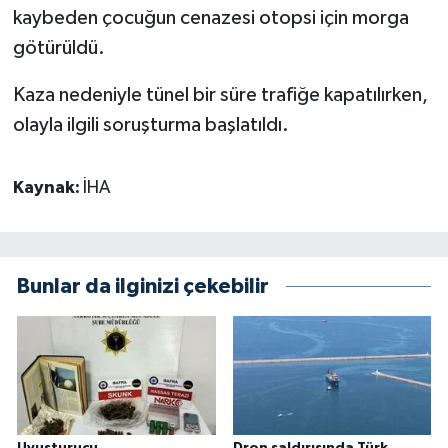
kaybeden çocuğun cenazesi otopsi için morga
götürüldü.
Kaza nedeniyle tünel bir süre trafiğe kapatılırken,
olayla ilgili soruşturma başlatıldı.
Kaynak:
İHA
Bunlar da ilginizi çekebilir
Uyuşturucu
Dron saldırısında Türk