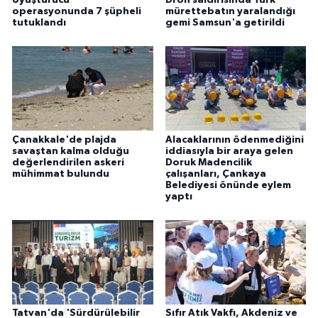
operasyonunda 7 şüpheli
mürettebatın yaralandığı
tutuklandı
gemi Samsun'a getirildi
Çanakkale'de plajda
Alacaklarının ödenmediğini
savaştan kalma olduğu
iddiasıyla bir araya gelen
değerlendirilen askeri
Doruk Madencilik
mühimmat bulundu
çalışanları, Çankaya
Belediyesi önünde eylem
yaptı
Tatvan'da 'Sürdürülebilir
Sıfır Atık Vakfı, Akdeniz ve