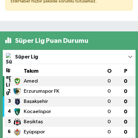
EtikHaber hiçbir şekilde sorumlu tutulamaz.
Süper Lig Puan Durumu
Süper Lig
#
Takım
O
P
1
Amed
0
0
2
Erzurumspor FK
0
0
3
Başakşehir
0
0
4
Kocaelispor
0
0
5
Beşiktaş
0
0
6
Eyüpspor
0
0