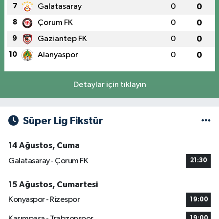
7
Galatasaray
0
0
8
Çorum FK
0
0
9
Gaziantep FK
0
0
10
Alanyaspor
0
0
Detaylar için tıklayın
Süper Lig Fikstür
14 Ağustos, Cuma
Galatasaray - Çorum FK
21:30
15 Ağustos, Cumartesi
Konyaspor - Rizespor
19:00
Kasımpaşa - Trabzonspor
19:00