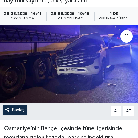
hayatını kaybetti, 5 kişi yaralandı.
ÖZEL HABER
26.08.2025 - 16:41
26.08.2025 - 19:46
1 DK
YAYINLANMA
GÜNCELLEME
OKUNMA SÜRESI
RÖPORTAJLAR
SAĞLIK
SİYASET
GÜNCEL
SPOR
YAŞAM
Paylaş
-
+
A
A
Yerel
Osmaniye’nin Bahçe ilçesinde tünel içerisinde
meydana gelen kazada, park halindeki tıra