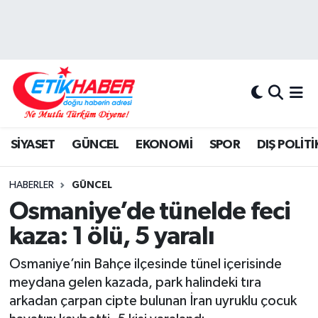
BİLİM-TEKNOLOJİ
Nöbetçi Eczaneler
DIŞ POLİTİKA
Hava Durumu
DÜNYA
İstanbul Namaz Vakitleri
SİYASET
GÜNCEL
EKONOMİ
SPOR
DIŞ POLİTİ
EĞİTİM GENÇLİK
Trafik Durumu
HABERLER
GÜNCEL
EKONOMİ
Süper Lig Puan Durumu ve Fikstür
Osmaniye’de tünelde feci
kaza: 1 ölü, 5 yaralı
KÖŞE YAZILARI
Tüm Manşetler
Osmaniye’nin Bahçe ilçesinde tünel içerisinde
KÜLTÜR-SANAT-MAGAZİN
Son Dakika Haberleri
meydana gelen kazada, park halindeki tıra
arkadan çarpan cipte bulunan İran uyruklu çocuk
MEDYA
Haber Arşivi