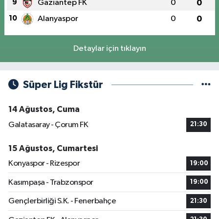
9
Gaziantep FK
0
0
10
Alanyaspor
0
0
Detaylar için tıklayın
Süper Lig Fikstür
14 Ağustos, Cuma
Galatasaray - Çorum FK
21:30
15 Ağustos, Cumartesi
Konyaspor - Rizespor
19:00
Kasımpaşa - Trabzonspor
19:00
Gençlerbirliği S.K. - Fenerbahçe
21:30