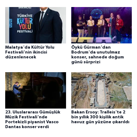
Malatya'da Kültür Yolu
Öykü Gürman'dan
Festivali'nin ikincisi
Bodrum'da unutulmaz
düzenlenecek
konser, sahnede doğum
günü sürprizi
23. Uluslararası Gümüşlük
Bakan Ersoy: Tralleis'te 2
Müzik Festivali'nde
bin yıllık 300 kişilik antik
Portekizli piyanist Vasco
havuz gün yüzüne çıkarıldı
Dantas konser verdi