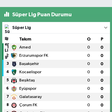
Süper Lig Puan Durumu
Süper Lig
#
Takım
O
P
1
Amed
0
0
2
Erzurumspor FK
0
0
3
Başakşehir
0
0
4
Kocaelispor
0
0
5
Beşiktaş
0
0
6
Eyüpspor
0
0
7
Galatasaray
0
0
8
Çorum FK
0
0