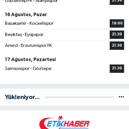
Gaziantep FK - Alanyaspor
21:30
16 Ağustos, Pazar
Başakşehir - Kocaelispor
19:00
Beşiktaş - Eyüpspor
21:30
Amed - Erzurumspor FK
21:30
17 Ağustos, Pazartesi
Samsunspor - Göztepe
21:30
Yükleniyor...