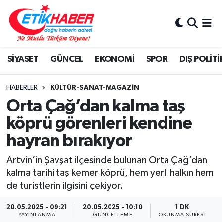
BİLİM-TEKNOLOJİ
Nöbetçi Eczaneler
SİYASET
GÜNCEL
EKONOMİ
SPOR
DIŞ POLİTİ
DIŞ POLİTİKA
Hava Durumu
DÜNYA
İstanbul Namaz Vakitleri
HABERLER
KÜLTÜR-SANAT-MAGAZİN
Orta Çağ’dan kalma taş
EĞİTİM GENÇLİK
Trafik Durumu
köprü görenleri kendine
hayran bırakıyor
EKONOMİ
Süper Lig Puan Durumu ve Fikstür
Artvin’in Şavşat ilçesinde bulunan Orta Çağ’dan
KÖŞE YAZILARI
Tüm Manşetler
kalma tarihi taş kemer köprü, hem yerli halkın hem
de turistlerin ilgisini çekiyor.
KÜLTÜR-SANAT-MAGAZİN
Son Dakika Haberleri
20.05.2025 - 09:21
20.05.2025 - 10:10
1 DK
MEDYA
Haber Arşivi
YAYINLANMA
GÜNCELLEME
OKUNMA SÜRESI