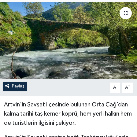
ÖZEL HABER
RÖPORTAJLAR
SAĞLIK
SİYASET
GÜNCEL
Paylaş
-
+
A
A
SPOR
Artvin’in Şavşat ilçesinde bulunan Orta Çağ’dan
YAŞAM
kalma tarihi taş kemer köprü, hem yerli halkın hem
Yerel
de turistlerin ilgisini çekiyor.