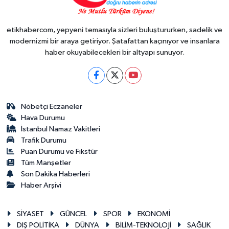
etikhabercom, yepyeni temasıyla sizleri buluştururken, sadelik ve
modernizmi bir araya getiriyor. Şatafattan kaçınıyor ve insanlara
haber okuyabilecekleri bir altyapı sunuyor.
Nöbetçi Eczaneler
Hava Durumu
İstanbul Namaz Vakitleri
Trafik Durumu
Puan Durumu ve Fikstür
Tüm Manşetler
Son Dakika Haberleri
Haber Arşivi
SİYASET
GÜNCEL
SPOR
EKONOMİ
DIŞ POLİTİKA
DÜNYA
BİLİM-TEKNOLOJİ
SAĞLIK