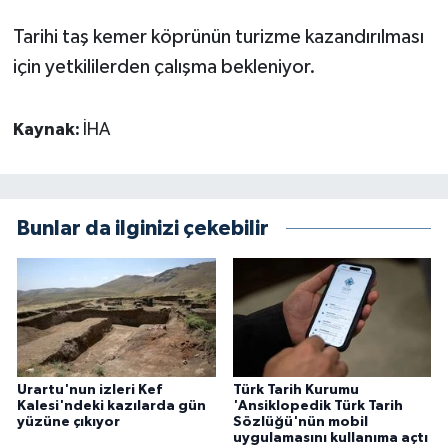
Tarihi taş kemer köprünün turizme kazandırılması
için yetkililerden çalışma bekleniyor.
Kaynak:
İHA
Bunlar da ilginizi çekebilir
Urartu'nun izleri Kef
Türk Tarih Kurumu
Kalesi'ndeki kazılarda gün
'Ansiklopedik Türk Tarih
yüzüne çıkıyor
Sözlüğü'nün mobil
uygulamasını kullanıma açtı