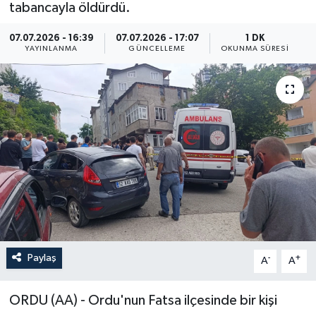
tabancayla öldürdü.
ÖZEL HABER
07.07.2026 - 16:39
07.07.2026 - 17:07
1 DK
YAYINLANMA
GÜNCELLEME
OKUNMA SÜRESI
RÖPORTAJLAR
SAĞLIK
SİYASET
GÜNCEL
SPOR
YAŞAM
Paylaş
-
+
A
A
Yerel
ORDU (AA) - Ordu'nun Fatsa ilçesinde bir kişi