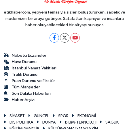
etikhabercom, yepyeni temasıyla sizleri buluştururken, sadelik ve
modernizmi bir araya getiriyor. Şatafattan kaçınıyor ve insanlara
haber okuyabilecekleri bir altyapı sunuyor.
Nöbetçi Eczaneler
Hava Durumu
İstanbul Namaz Vakitleri
Trafik Durumu
Puan Durumu ve Fikstür
Tüm Manşetler
Son Dakika Haberleri
Haber Arşivi
SİYASET
GÜNCEL
SPOR
EKONOMİ
DIŞ POLİTİKA
DÜNYA
BİLİM-TEKNOLOJİ
SAĞLIK
EĞİTİM GENÇLİK
KÜLTÜR-SANAT-MAGAZİN