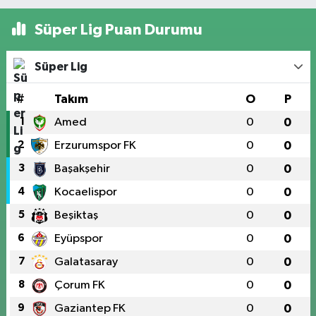
Süper Lig Puan Durumu
Süper Lig
#
Takım
O
P
1
Amed
0
0
2
Erzurumspor FK
0
0
3
Başakşehir
0
0
4
Kocaelispor
0
0
5
Beşiktaş
0
0
6
Eyüpspor
0
0
7
Galatasaray
0
0
8
Çorum FK
0
0
9
Gaziantep FK
0
0