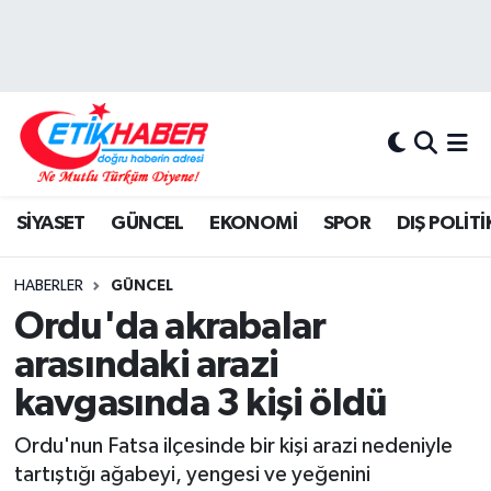
BİLİM-TEKNOLOJİ
Nöbetçi Eczaneler
DIŞ POLİTİKA
Hava Durumu
DÜNYA
İstanbul Namaz Vakitleri
SİYASET
GÜNCEL
EKONOMİ
SPOR
DIŞ POLİTİ
EĞİTİM GENÇLİK
Trafik Durumu
HABERLER
GÜNCEL
EKONOMİ
Süper Lig Puan Durumu ve Fikstür
Ordu'da akrabalar
arasındaki arazi
KÖŞE YAZILARI
Tüm Manşetler
kavgasında 3 kişi öldü
KÜLTÜR-SANAT-MAGAZİN
Son Dakika Haberleri
Ordu'nun Fatsa ilçesinde bir kişi arazi nedeniyle
tartıştığı ağabeyi, yengesi ve yeğenini
MEDYA
Haber Arşivi