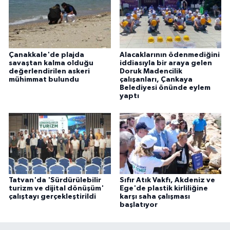
Çanakkale'de plajda
Alacaklarının ödenmediğini
savaştan kalma olduğu
iddiasıyla bir araya gelen
değerlendirilen askeri
Doruk Madencilik
mühimmat bulundu
çalışanları, Çankaya
Belediyesi önünde eylem
yaptı
Tatvan'da 'Sürdürülebilir
Sıfır Atık Vakfı, Akdeniz ve
turizm ve dijital dönüşüm'
Ege'de plastik kirliliğine
çalıştayı gerçekleştirildi
karşı saha çalışması
başlatıyor