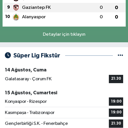
9
Gaziantep FK
0
0
10
Alanyaspor
0
0
Detaylar için tıklayın
Süper Lig Fikstür
14 Ağustos, Cuma
Galatasaray - Çorum FK
21:30
15 Ağustos, Cumartesi
Konyaspor - Rizespor
19:00
Kasımpaşa - Trabzonspor
19:00
Gençlerbirliği S.K. - Fenerbahçe
21:30