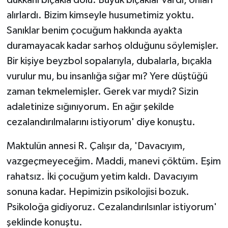
dükkanı bıçakla dolu. Büyük bıçaklar vardı, onları
alırlardı. Bizim kimseyle husumetimiz yoktu.
Sanıklar benim çocuğum hakkında ayakta
duramayacak kadar sarhoş olduğunu söylemişler.
Bir kişiye beyzbol sopalarıyla, dubalarla, bıçakla
vurulur mu, bu insanlığa sığar mı? Yere düştüğü
zaman tekmelemişler. Gerek var mıydı? Sizin
adaletinize sığınıyorum. En ağır şekilde
cezalandırılmalarını istiyorum' diye konuştu.
Maktulün annesi R. Çalışır da, 'Davacıyım,
vazgeçmeyeceğim. Maddi, manevi çöktüm. Eşim
rahatsız. İki çocuğum yetim kaldı. Davacıyım
sonuna kadar. Hepimizin psikolojisi bozuk.
Psikoloğa gidiyoruz. Cezalandırılsınlar istiyorum'
şeklinde konuştu.