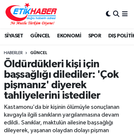
BİLİM-TEKNOLOJİ
Nöbetçi Eczaneler
SİYASET
GÜNCEL
EKONOMİ
SPOR
DIŞ POLİTİ
DIŞ POLİTİKA
Hava Durumu
DÜNYA
İstanbul Namaz Vakitleri
HABERLER
GÜNCEL
Öldürdükleri kişi için
EĞİTİM GENÇLİK
Trafik Durumu
başsağlığı dilediler: 'Çok
pişmanız' diyerek
EKONOMİ
Süper Lig Puan Durumu ve Fikstür
tahliyelerini istediler
KÖŞE YAZILARI
Tüm Manşetler
Kastamonu'da bir kişinin ölümüyle sonuçlanan
KÜLTÜR-SANAT-MAGAZİN
Son Dakika Haberleri
kavgayla ilgili sanıkların yargılanmasına devam
edildi. Sanıklar, maktulün ailesine başsağlığı
MEDYA
Haber Arşivi
dileyerek, yaşanan olaydan dolayı pişman