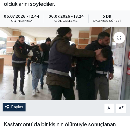
olduklarını söylediler.
ÖZEL HABER
06.07.2026 - 12:44
06.07.2026 - 13:24
5 DK
YAYINLANMA
GÜNCELLEME
OKUNMA SÜRESI
RÖPORTAJLAR
SAĞLIK
SİYASET
GÜNCEL
SPOR
YAŞAM
Paylaş
-
+
A
A
Yerel
Kastamonu'da bir kişinin ölümüyle sonuçlanan