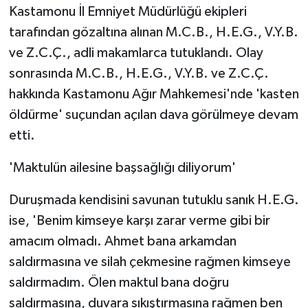
Kastamonu İl Emniyet Müdürlüğü ekipleri
tarafından gözaltına alınan M.C.B., H.E.G., V.Y.B.
ve Z.C.Ç., adli makamlarca tutuklandı. Olay
sonrasında M.C.B., H.E.G., V.Y.B. ve Z.C.Ç.
hakkında Kastamonu Ağır Mahkemesi'nde 'kasten
öldürme' suçundan açılan dava görülmeye devam
etti.
'Maktulün ailesine başsağlığı diliyorum'
Duruşmada kendisini savunan tutuklu sanık H.E.G.
ise, 'Benim kimseye karşı zarar verme gibi bir
amacım olmadı. Ahmet bana arkamdan
saldırmasına ve silah çekmesine rağmen kimseye
saldırmadım. Ölen maktul bana doğru
saldırmasına, duvara sıkıştırmasına rağmen ben