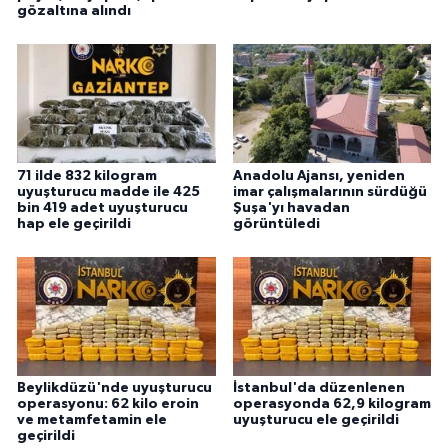
gözaltına alındı
71 ilde 832 kilogram
Anadolu Ajansı, yeniden
uyuşturucu madde ile 425
imar çalışmalarının sürdüğü
bin 419 adet uyuşturucu
Şuşa'yı havadan
hap ele geçirildi
görüntüledi
Beylikdüzü'nde uyuşturucu
İstanbul'da düzenlenen
operasyonu: 62 kilo eroin
operasyonda 62,9 kilogram
ve metamfetamin ele
uyuşturucu ele geçirildi
geçirildi