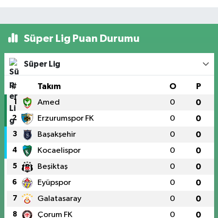
Süper Lig Puan Durumu
Süper Lig
#
Takım
O
P
1
Amed
0
0
2
Erzurumspor FK
0
0
3
Başakşehir
0
0
4
Kocaelispor
0
0
5
Beşiktaş
0
0
6
Eyüpspor
0
0
7
Galatasaray
0
0
8
Çorum FK
0
0