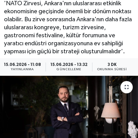
'NATO Zirvesi, Ankara'nın uluslararası etkinlik
ÖZEL HABER
ekonomisine geçişinde önemli bir dönüm noktası
olabilir. Bu zirve sonrasında Ankara'nın daha fazla
RÖPORTAJLAR
uluslararası kongreye, turizm zirvesine,
gastronomi festivaline, kültür forumuna ve
SAĞLIK
yaratıcı endüstri organizasyonuna ev sahipliği
yapması için güçlü bir strateji oluşturulmalıdır'.
SİYASET
15.06.2026 - 11:08
15.06.2026 - 13:32
3 DK
YAYINLANMA
GÜNCELLEME
OKUNMA SÜRESI
GÜNCEL
SPOR
YAŞAM
Yerel