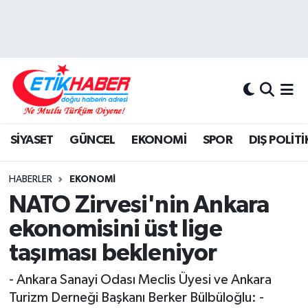
BİLİM-TEKNOLOJİ
Nöbetçi Eczaneler
DIŞ POLİTİKA
Hava Durumu
DÜNYA
İstanbul Namaz Vakitleri
SİYASET
GÜNCEL
EKONOMİ
SPOR
DIŞ POLİTİ
EĞİTİM GENÇLİK
Trafik Durumu
HABERLER
EKONOMİ
EKONOMİ
Süper Lig Puan Durumu ve Fikstür
NATO Zirvesi'nin Ankara
ekonomisini üst lige
KÖŞE YAZILARI
Tüm Manşetler
taşıması bekleniyor
KÜLTÜR-SANAT-MAGAZİN
Son Dakika Haberleri
- Ankara Sanayi Odası Meclis Üyesi ve Ankara
Turizm Derneği Başkanı Berker Bülbüloğlu: -
MEDYA
Haber Arşivi