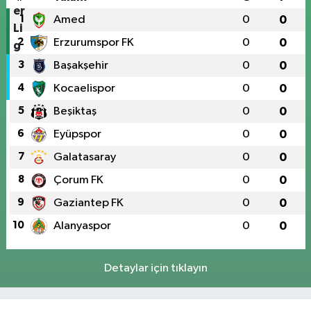
1
Amed
0
0
2
Erzurumspor FK
0
0
3
Başakşehir
0
0
4
Kocaelispor
0
0
5
Beşiktaş
0
0
6
Eyüpspor
0
0
7
Galatasaray
0
0
8
Çorum FK
0
0
9
Gaziantep FK
0
0
10
Alanyaspor
0
0
Detaylar için tıklayın