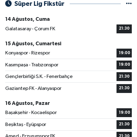
Süper Lig Fikstür
14 Ağustos, Cuma
Galatasaray - Çorum FK
21:30
15 Ağustos, Cumartesi
Konyaspor - Rizespor
19:00
Kasımpaşa - Trabzonspor
19:00
Gençlerbirliği S.K. - Fenerbahçe
21:30
Gaziantep FK - Alanyaspor
21:30
16 Ağustos, Pazar
Başakşehir - Kocaelispor
19:00
Beşiktaş - Eyüpspor
21:30
Amed - Erzurumspor FK
21:30