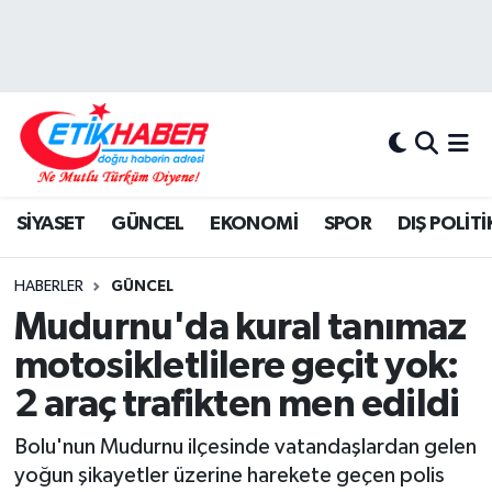
BİLİM-TEKNOLOJİ
Nöbetçi Eczaneler
DIŞ POLİTİKA
Hava Durumu
DÜNYA
İstanbul Namaz Vakitleri
SİYASET
GÜNCEL
EKONOMİ
SPOR
DIŞ POLİTİ
EĞİTİM GENÇLİK
Trafik Durumu
HABERLER
GÜNCEL
EKONOMİ
Süper Lig Puan Durumu ve Fikstür
Mudurnu'da kural tanımaz
motosikletlilere geçit yok:
KÖŞE YAZILARI
Tüm Manşetler
2 araç trafikten men edildi
KÜLTÜR-SANAT-MAGAZİN
Son Dakika Haberleri
Bolu'nun Mudurnu ilçesinde vatandaşlardan gelen
yoğun şikayetler üzerine harekete geçen polis
MEDYA
Haber Arşivi