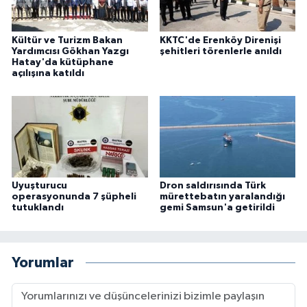
Kültür ve Turizm Bakan
KKTC'de Erenköy Direnişi
Yardımcısı Gökhan Yazgı
şehitleri törenlerle anıldı
Hatay'da kütüphane
açılışına katıldı
Uyuşturucu
Dron saldırısında Türk
operasyonunda 7 şüpheli
mürettebatın yaralandığı
tutuklandı
gemi Samsun'a getirildi
Yorumlar