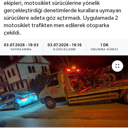
ekipleri, motosiklet sürücülerine yönelik
ÖZEL HABER
gerçekleştirdiği denetimlerde kurallara uymayan
sürücülere adeta göz açtırmadı. Uygulamada 2
RÖPORTAJLAR
motosiklet trafikten men edilerek otoparka
çekildi.
SAĞLIK
03.07.2026 - 19:03
03.07.2026 - 19:16
1 DK
YAYINLANMA
GÜNCELLEME
OKUNMA SÜRESI
SİYASET
GÜNCEL
SPOR
YAŞAM
Yerel