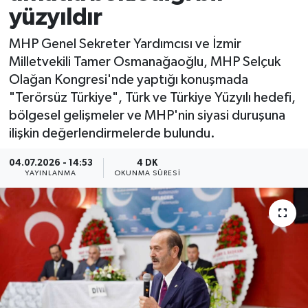
yüzyıldır
ÖZEL HABER
MHP Genel Sekreter Yardımcısı ve İzmir
RÖPORTAJLAR
Milletvekili Tamer Osmanağaoğlu, MHP Selçuk
Olağan Kongresi'nde yaptığı konuşmada
SAĞLIK
"Terörsüz Türkiye", Türk ve Türkiye Yüzyılı hedefi,
bölgesel gelişmeler ve MHP'nin siyasi duruşuna
SİYASET
ilişkin değerlendirmelerde bulundu.
GÜNCEL
04.07.2026 - 14:53
4 DK
YAYINLANMA
OKUNMA SÜRESI
SPOR
YAŞAM
Yerel