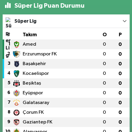
Süper Lig Puan Durumu
Süper Lig
#
Takım
O
P
1
Amed
0
0
2
Erzurumspor FK
0
0
3
Başakşehir
0
0
4
Kocaelispor
0
0
5
Beşiktaş
0
0
6
Eyüpspor
0
0
7
Galatasaray
0
0
8
Çorum FK
0
0
9
Gaziantep FK
0
0
10
Alanyaspor
0
0