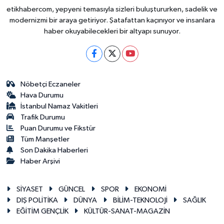
etikhabercom, yepyeni temasıyla sizleri buluştururken, sadelik ve
modernizmi bir araya getiriyor. Şatafattan kaçınıyor ve insanlara
haber okuyabilecekleri bir altyapı sunuyor.
Nöbetçi Eczaneler
Hava Durumu
İstanbul Namaz Vakitleri
Trafik Durumu
Puan Durumu ve Fikstür
Tüm Manşetler
Son Dakika Haberleri
Haber Arşivi
SİYASET
GÜNCEL
SPOR
EKONOMİ
DIŞ POLİTİKA
DÜNYA
BİLİM-TEKNOLOJİ
SAĞLIK
EĞİTİM GENÇLİK
KÜLTÜR-SANAT-MAGAZİN