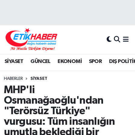
BİLİM-TEKNOLOJİ
Nöbetçi Eczaneler
DIŞ POLİTİKA
Hava Durumu
DÜNYA
İstanbul Namaz Vakitleri
SİYASET
GÜNCEL
EKONOMİ
SPOR
DIŞ POLİTİ
EĞİTİM GENÇLİK
Trafik Durumu
HABERLER
SİYASET
EKONOMİ
Süper Lig Puan Durumu ve Fikstür
MHP'li
Osmanağaoğlu'ndan
KÖŞE YAZILARI
Tüm Manşetler
"Terörsüz Türkiye"
KÜLTÜR-SANAT-MAGAZİN
Son Dakika Haberleri
vurgusu: Tüm insanlığın
umutla beklediği bir
MEDYA
Haber Arşivi