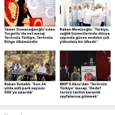
Tamer Osmanağaoğlu’ndan
Bakan Memişoğlu: 'Türkiye,
Turgutlu’da net mesaj:
sağlık hizmetlerinde dünya
Terörsüz Türkiye, Terörsüz
çapında güven endeksi çok
Bölge ülkümüzdür
yükselmiş bir ülkedir'
Bakan Yumaklı: 'Son 24
MHP’li Aksu’dan 'Terörsüz
yılda milli park sayısını
Türkiye' mesajı: 'Hedef
696'ya çıkardık'
terörü tarihin karanlık
sayfalarına gömmek'