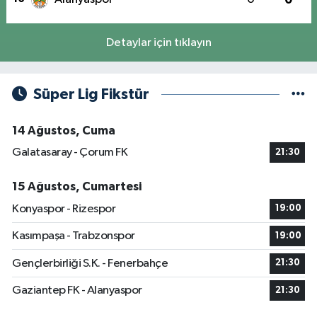
Detaylar için tıklayın
Süper Lig Fikstür
14 Ağustos, Cuma
Galatasaray - Çorum FK
21:30
15 Ağustos, Cumartesi
Konyaspor - Rizespor
19:00
Kasımpaşa - Trabzonspor
19:00
Gençlerbirliği S.K. - Fenerbahçe
21:30
Gaziantep FK - Alanyaspor
21:30