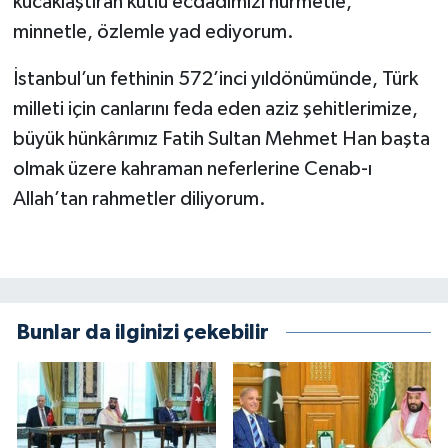
kucaklaştıran kutlu ecdadımızı hürmetle,
minnetle, özlemle yad ediyorum.
İstanbul’un fethinin 572’inci yıldönümünde, Türk
milleti için canlarını feda eden aziz şehitlerimize,
büyük hünkârımız Fatih Sultan Mehmet Han başta
olmak üzere kahraman neferlerine Cenab-ı
Allah’tan rahmetler diliyorum.
Bunlar da ilginizi çekebilir