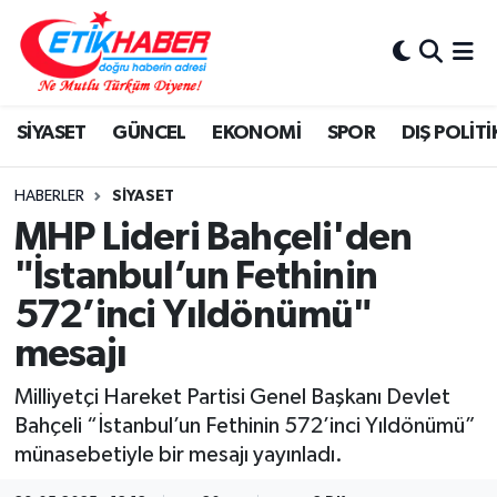
BİLİM-TEKNOLOJİ
Nöbetçi Eczaneler
SİYASET
GÜNCEL
EKONOMİ
SPOR
DIŞ POLİTİ
DIŞ POLİTİKA
Hava Durumu
DÜNYA
İstanbul Namaz Vakitleri
HABERLER
SİYASET
MHP Lideri Bahçeli'den
EĞİTİM GENÇLİK
Trafik Durumu
"İstanbul’un Fethinin
572’inci Yıldönümü"
EKONOMİ
Süper Lig Puan Durumu ve Fikstür
mesajı
KÖŞE YAZILARI
Tüm Manşetler
Milliyetçi Hareket Partisi Genel Başkanı Devlet
KÜLTÜR-SANAT-MAGAZİN
Son Dakika Haberleri
Bahçeli “İstanbul’un Fethinin 572’inci Yıldönümü”
münasebetiyle bir mesajı yayınladı.
MEDYA
Haber Arşivi