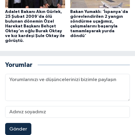
Adalet Bakanı Akın Gürlek,
Bakan Yumaklı: 'İspanya'da
25 Şubat 2009'da ölü
görevlendirilen 2 yangın
bulunan dönemin Özel
söndürme uçağımız,
Harekat Başkanı Behçet
çalışmalarını başarıyla
Oktay'ın oğlu Burak Oktay
tamamlayarak yurda
ve kız kardeşi Şule Oktay ile
döndü'
görüştü.
Yorumlar
Gönder