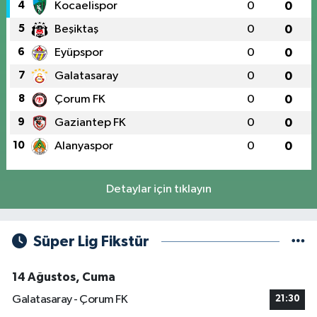
4
Kocaelispor
0
0
5
Beşiktaş
0
0
6
Eyüpspor
0
0
7
Galatasaray
0
0
8
Çorum FK
0
0
9
Gaziantep FK
0
0
10
Alanyaspor
0
0
Detaylar için tıklayın
Süper Lig Fikstür
14 Ağustos, Cuma
Galatasaray - Çorum FK
21:30