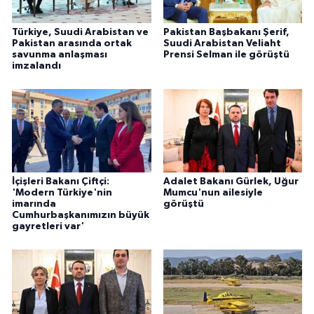
Türkiye, Suudi Arabistan ve
Pakistan Başbakanı Şerif,
Pakistan arasında ortak
Suudi Arabistan Veliaht
savunma anlaşması
Prensi Selman ile görüştü
imzalandı
İçişleri Bakanı Çiftçi:
Adalet Bakanı Gürlek, Uğur
'Modern Türkiye'nin
Mumcu'nun ailesiyle
imarında
görüştü
Cumhurbaşkanımızın büyük
gayretleri var'