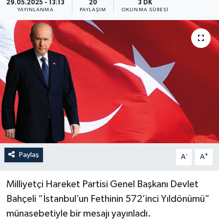
29.05.2025 - 13:13
20
3 DK
YAYINLANMA
PAYLAŞIM
OKUNMA SÜRESI
ÖZEL HABER
RÖPORTAJLAR
SAĞLIK
SİYASET
GÜNCEL
SPOR
Paylaş
-
+
A
A
YAŞAM
Milliyetçi Hareket Partisi Genel Başkanı Devlet
Yerel
Bahçeli “İstanbul’un Fethinin 572’inci Yıldönümü”
münasebetiyle bir mesajı yayınladı.