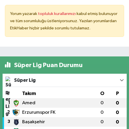
Yorum yazarak
topluluk kurallarımızı
kabul etmiş bulunuyor
ve tüm sorumluluğu üstleniyorsunuz. Yazılan yorumlardan
EtikHaber hiçbir şekilde sorumlu tutulamaz.
Süper Lig Puan Durumu
Süper Lig
#
Takım
O
P
1
Amed
0
0
2
Erzurumspor FK
0
0
3
Başakşehir
0
0