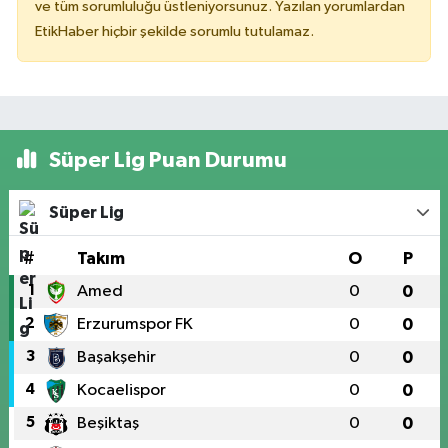
ve tüm sorumluluğu üstleniyorsunuz. Yazılan yorumlardan
EtikHaber hiçbir şekilde sorumlu tutulamaz.
Süper Lig Puan Durumu
Süper Lig
#
Takım
O
P
1
Amed
0
0
2
Erzurumspor FK
0
0
3
Başakşehir
0
0
4
Kocaelispor
0
0
5
Beşiktaş
0
0