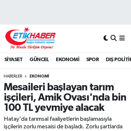
BİLİM-TEKNOLOJİ
Nöbetçi Eczaneler
DIŞ POLİTİKA
Hava Durumu
DÜNYA
İstanbul Namaz Vakitleri
SİYASET
GÜNCEL
EKONOMİ
SPOR
DIŞ POLİTİ
EĞİTİM GENÇLİK
Trafik Durumu
HABERLER
EKONOMİ
EKONOMİ
Süper Lig Puan Durumu ve Fikstür
Mesaileri başlayan tarım
işçileri, Amik Ovası'nda bin
KÖŞE YAZILARI
Tüm Manşetler
100 TL yevmiye alacak
KÜLTÜR-SANAT-MAGAZİN
Son Dakika Haberleri
Hatay'da tarımsal faaliyetlerin başlamasıyla
işçilerin zorlu mesaisi de başladı. Zorlu şartlarda
MEDYA
Haber Arşivi