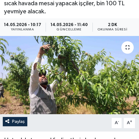
sıcak havada mesai yapacak işçiler, bin 100 TL
ÖZEL HABER
yevmiye alacak.
14.05.2026 - 10:17
14.05.2026 - 11:40
2 DK
RÖPORTAJLAR
YAYINLANMA
GÜNCELLEME
OKUNMA SÜRESI
SAĞLIK
SİYASET
GÜNCEL
SPOR
YAŞAM
Yerel
Paylaş
-
+
A
A