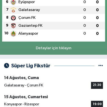
6
Eyüpspor
0
0
7
Galatasaray
0
0
8
Çorum FK
0
0
9
Gaziantep FK
0
0
10
Alanyaspor
0
0
Detaylar için tıklayın
Süper Lig Fikstür
14 Ağustos, Cuma
Galatasaray - Çorum FK
21:30
15 Ağustos, Cumartesi
Konyaspor - Rizespor
19:00