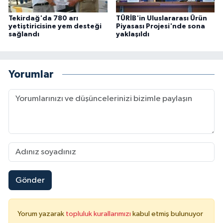
Tekirdağ'da 780 arı
TÜRİB'in Uluslararası Ürün
yetiştiricisine yem desteği
Piyasası Projesi'nde sona
sağlandı
yaklaşıldı
Yorumlar
Gönder
Yorum yazarak
topluluk kurallarımızı
kabul etmiş bulunuyor