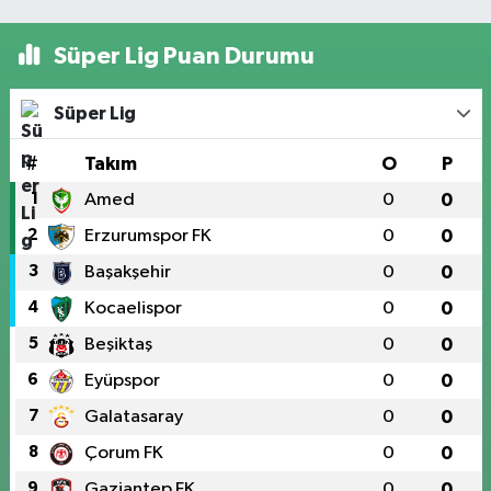
Süper Lig Puan Durumu
Süper Lig
#
Takım
O
P
1
Amed
0
0
2
Erzurumspor FK
0
0
3
Başakşehir
0
0
4
Kocaelispor
0
0
5
Beşiktaş
0
0
6
Eyüpspor
0
0
7
Galatasaray
0
0
8
Çorum FK
0
0
9
Gaziantep FK
0
0