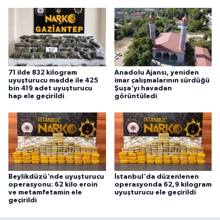
71 ilde 832 kilogram
Anadolu Ajansı, yeniden
uyuşturucu madde ile 425
imar çalışmalarının sürdüğü
bin 419 adet uyuşturucu
Şuşa'yı havadan
hap ele geçirildi
görüntüledi
Beylikdüzü'nde uyuşturucu
İstanbul'da düzenlenen
operasyonu: 62 kilo eroin
operasyonda 62,9 kilogram
ve metamfetamin ele
uyuşturucu ele geçirildi
geçirildi