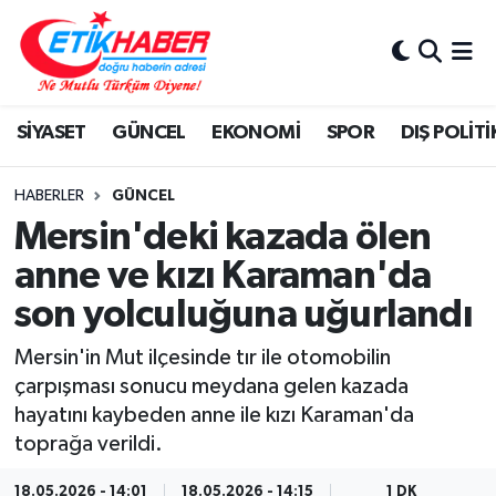
BİLİM-TEKNOLOJİ
Nöbetçi Eczaneler
SİYASET
GÜNCEL
EKONOMİ
SPOR
DIŞ POLİTİ
DIŞ POLİTİKA
Hava Durumu
DÜNYA
İstanbul Namaz Vakitleri
HABERLER
GÜNCEL
Mersin'deki kazada ölen
EĞİTİM GENÇLİK
Trafik Durumu
anne ve kızı Karaman'da
son yolculuğuna uğurlandı
EKONOMİ
Süper Lig Puan Durumu ve Fikstür
Mersin'in Mut ilçesinde tır ile otomobilin
KÖŞE YAZILARI
Tüm Manşetler
çarpışması sonucu meydana gelen kazada
hayatını kaybeden anne ile kızı Karaman'da
KÜLTÜR-SANAT-MAGAZİN
Son Dakika Haberleri
toprağa verildi.
MEDYA
Haber Arşivi
18.05.2026 - 14:01
18.05.2026 - 14:15
1 DK