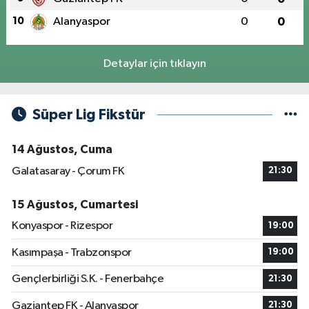
10
Alanyaspor
0
0
Detaylar için tıklayın
Süper Lig Fikstür
14 Ağustos, Cuma
Galatasaray - Çorum FK
21:30
15 Ağustos, Cumartesi
Konyaspor - Rizespor
19:00
Kasımpaşa - Trabzonspor
19:00
Gençlerbirliği S.K. - Fenerbahçe
21:30
Gaziantep FK - Alanyaspor
21:30