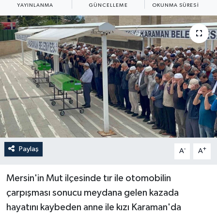
YAYINLANMA
GÜNCELLEME
OKUNMA SÜRESI
ÖZEL HABER
RÖPORTAJLAR
SAĞLIK
SİYASET
GÜNCEL
SPOR
Paylaş
-
+
A
A
YAŞAM
Mersin'in Mut ilçesinde tır ile otomobilin
Yerel
çarpışması sonucu meydana gelen kazada
hayatını kaybeden anne ile kızı Karaman'da